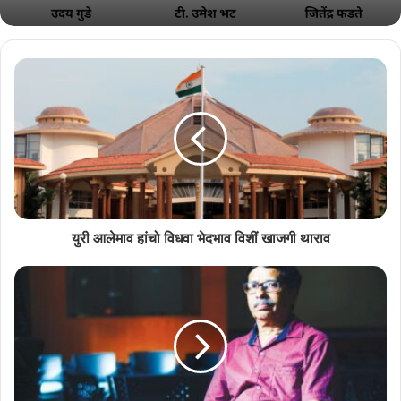
ताणें म्हणलें, हो वाद गोंय विधानसभेंत नवी नवी नमुनो तयार करपाक एक नवो मार्ग
दिता अशें दिसता, आतां निर्णयाची वाट पळोवप गरजेचें.
युरी आलेमाव हांचो विधवा भेदभाव विशीं खाजगी थाराव