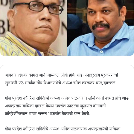
आमदार दिगंबर कामत आनी मायकल लोबो हांचे आड अपात्रताय प्रकरणाची
सुनावणी 23 मार्चाक गोंय विधानसभेचे अध्यक्ष रमेश तवडकर चालू दवरतले.
गोवा प्रदेश काँग्रेस समितीचो अध्यक्ष अमित पाटकारान लोबो आनी कामत हांचे आड
अपात्रताय याचिका दाखल केल्या उपरांत फाटल्या जुलयांत दोगांयनी
काँग्रेसींतल्यान भायर सरून भाजपांत येवपाचो यत्न केलो.
गोवा प्रदेश काँग्रेस समितीचे अध्यक्ष अमित पाटकाराक अपात्रतायेची याचिका