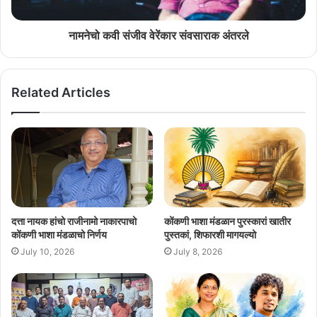
नामनेचो कवी संजीव वेरेंकार संवसाराक अंतरले
Related Articles
दत्ता नायक हांचो राजीनामो नाकारपाचो
कोंकणी भाशा मंडळान पुरस्कारां खातीर
कोंकणी भाशा मंडळाचो निर्णय
पुस्तकां, शिफारशी मागयल्यो
July 10, 2026
July 8, 2026