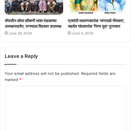
सॅराफीन कोता कोंकणी भाशा मंडळाच्या
प्रशांती तळपणकारांक ‘भांगराळो गोंयकार’,
अध्यक्षपदाचेर; रत्नमाला दिवकार उपाध्यक्ष
महादेव गांवकारांक ‘नित्य युवा’ पुरस्कार
June 28, 2026
June 4, 2026
Leave a Reply
Your email address will not be published.
Required fields are
marked
*
C
o
m
m
e