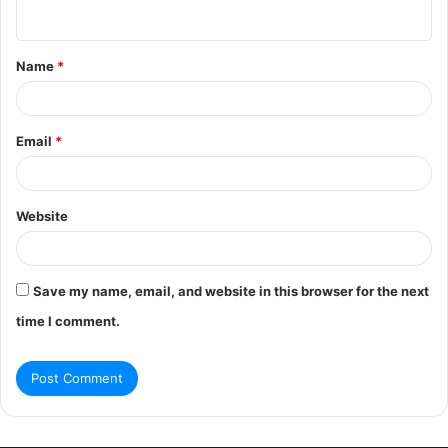
n
t
Name
*
*
Email
*
Website
Save my name, email, and website in this browser for the next
time I comment.