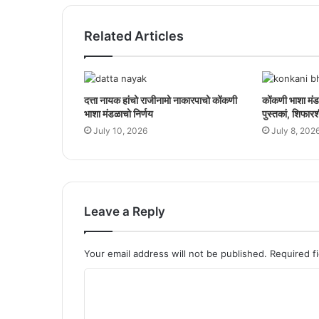
Related Articles
दत्ता नायक हांचो राजीनामो नाकारपाचो कोंकणी
कोंकणी भाशा मंड
भाशा मंडळाचो निर्णय
पुस्तकां, शिफारश
July 10, 2026
July 8, 202
Leave a Reply
Your email address will not be published.
Required f
C
o