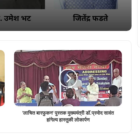
पुरस्कारां खातीर कोंकणी भाशा मंडळान मारला उलो
‘परिक्रमा 0.6’ खातीर कार्यकारी समिती जाहिर
एकठांय येवया… राजभास कायद्याचे प्रभावी
अंमलबजावणे खातीर वावरुया…
विश्व कोंकणी केंद्राचे २०२३ वरसाचे पुरस्कार जाहीर
'लाचित बारफुकन' पुस्तक मुख्यमंत्री डाॅ.प्रमोद सावंत
हांगेल्य हास्तुकी लोकार्पण