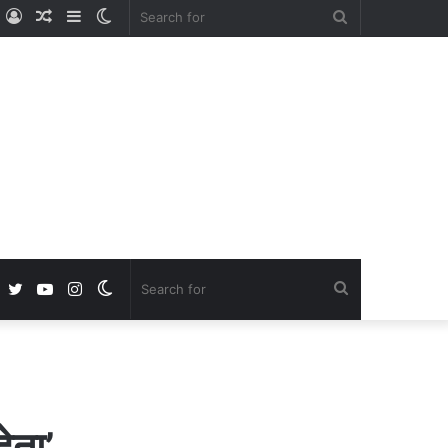
ube
nstagram
Log
Random
Sidebar
Switch
Search
In
Article
skin
for
Facebook
Twitter
YouTube
Instagram
Switch
Search
skin
for
ेता’