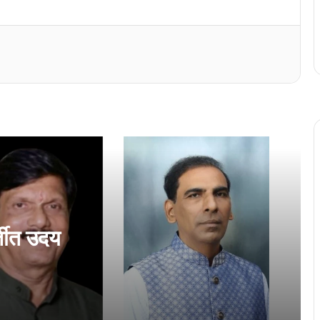
अखिल भारतीय कोंकणी परिशदेचे वतीन कोचींत
मनोमिलन संम्मेळन
अन्वेषा सिंगबाळ कोंकणी भाशा मंडळाची परत एक
फावट अध्यक्ष
‘हांका’ फावो जालें ‘कोंकणी भाशा मंडळ’ पुरस्कार…
कोचींत शणै गोंयबाब स्मारक प्रस्नोत्तरी सर्त
्तीत उदय
कोंकणी भाशा मंडळान घडोवन हाडलो सरकारी
शिक्षकां खातीर ‘सृजन संवाद’