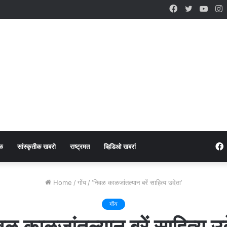
Facebook
Twitter
YouT
I
ळ
सांस्कृतीक खबरो
राष्ट्रमत
व्हिडिओ खबरां
Home
/
गोंय
/
‘निवळ काळजांतल्यान बरें साहित्य उदेता’
गोंय
वळ काळजांतल्यान बरें साहित्य उद