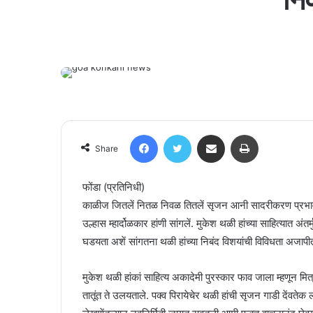
Facebook
Twitter
Share via Email
Print
Share
फोंडा (प्रतिनिधी)
काळीज जितलें नितळ निवळ तितलें सृजन आनी सादरीकरण प्रभावी प
उल्हास म्हार्दोळकार हांणी सांगलें. मुकेश थळी हांच्या साहित्यात 
घडयता अशें सांगतना थळी हांच्या निबंद विशयांची विविधता अजापीत
मुकेश थळी हांकां साहित्य अकादेमी पुरस्कार फाव जाला म्हणून मि
तातूंत ते उलयताले. पक्व पिरायेचेर थळी हांची सृजन गाडी देंवतेक