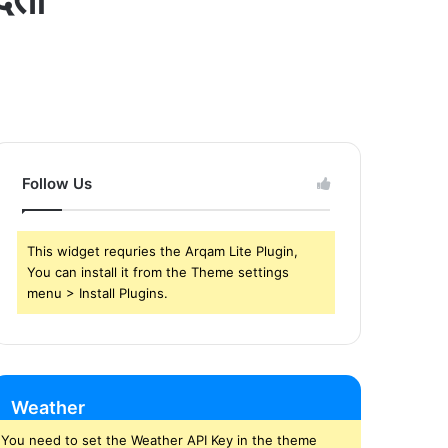
Follow Us
This widget requries the Arqam Lite Plugin,
You can install it from the Theme settings
menu > Install Plugins.
Weather
You need to set the Weather API Key in the theme