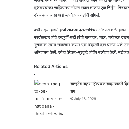
लेखणेंतल्यान नवनिर्मिती जायत रावतली आमी फक्त वाचनानंद घेवया अ
मुकेशबाबांच्या साहित्याच्या गोपांत रावता ताकाय एक निर्गुण, न
ठांयबसका आसा अशें म्हार्दोळकार हांणी सांगलें.
कवी उदय म्हांबरो हांणी आपल्या प्रास्ताविक उलोवपांत थळी हांच्य
म्हार्दोळकार हांचे हस्तुकीं थळी हांचो मानपत्र, शाल, श्रीफळ दे
गुणात्मक रचना सातत्यान करून एक विक्रमी देख घाल्या अशें सांगले
अभिवाचन केलें. स्नेहा वेरेकर-मुरकुटे हांचेंय उलोवप केलें. उद्
Related Articles
राश्ट्रीय नाट्य महोत्सवात सादर जातलें ‘दे
राग’
July 13, 2026