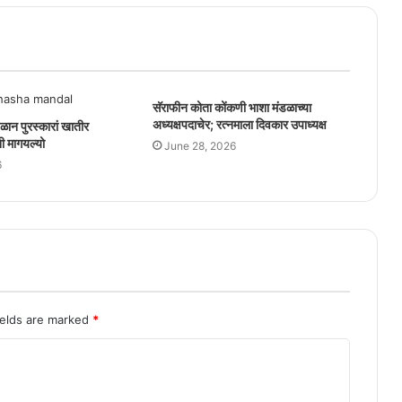
सॅराफीन कोता कोंकणी भाशा मंडळाच्या
अध्यक्षपदाचेर; रत्नमाला दिवकार उपाध्यक्ष
ळान पुरस्कारां खातीर
ी मागयल्यो
June 28, 2026
6
ields are marked
*