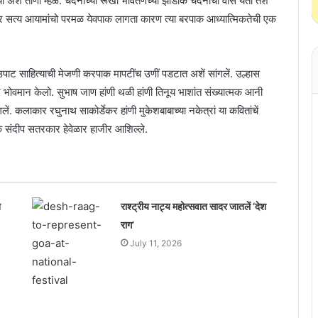
शें तांणी म्हळें. चंदनाच्या रूखा भोंवतणच्या झाडांक चंदनाचो वास येता तशें
िराकार सत्य आयामांचो परमळ येवपाक लागता कारण त्या बरपाक आध्यात्मिकतेची एक
ा उपाट साहित्याची मेजणी करपाक मापटींच उणीं पडटात अशें सांगलें. उल्हास
ऊन भोवमान केलो. सुभाष जाण हांणी थळी हांणी तिनूय भाशांत संख्यात्मक आनी
ं. कलाकार रघुनाथ साकोर्डेकर हांणी मुकेशबाबाच्या नकेत्रां या कवितांचें
येजक संदीप सतरकार हेवेळार हाजीर आशिल्ले.
श
राश्ट्रीय नाट्य महोत्सवात सादर जातलें ‘देश
राग’
July 11, 2026
संजीव वेरेंकार कविता लेखन सर्तीत उदय गुडे
हांका पयलें इनाम