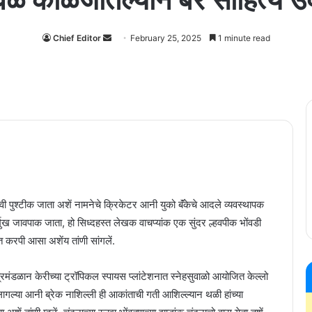
Chief Editor
Send
February 25, 2025
1 minute read
an
email
ुश्टीक जाता अशें नामनेचे क्रिकेटर आनी युको बॅंकेचे आदले व्यवस्थापक
अंतर्मुख जावपाक जाता, हो सिध्दहस्त लेखक वाचप्यांक एक सुंदर ल्हवपीक भोंवडी
 करपी आसा अशेंय तांणी सांगलें.
त्रमंडळान केरीच्या ट्रॉपिकल स्पायस प्लांटेशनात स्नेहसुवाळो आयोजित केल्लो
 लागल्या आनी ब्रेक नाशिल्ली ही आकांताची गती आशिल्ल्यान थळी हांच्या