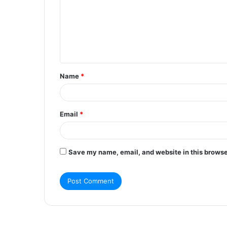
m
m
e
n
t
Name
*
*
Email
*
Save my name, email, and website in this browse