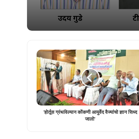
'होर्तूस ग्रंथांवेल्यान कोंकणी आयुर्वेद वैज्यांचो ज्ञान सिध्द
जालो'