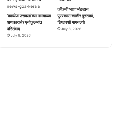
कोंकणी भाशा मंडळान
‘काळीज उसवलां’च्या मलयाळम
पुरस्कारां खातीर पुस्तकां,
अणकाराचेर एर्नाकुलमांत
शिफारशी मागयल्यो
परिसंवाद
July 8, 2026
July 8, 2026