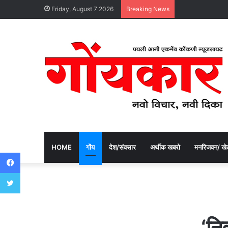
Friday, August 7 2026
Breaking News
HOME
गोंय
देश/संवसार
अर्थीक खबरो
मनरिजवन/ खे
Facebook
Twitter
‘नि