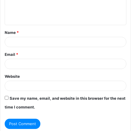
e
n
t
Name
*
*
Email
*
Website
Save my name, email, and website in this browser for the next
time I comment.