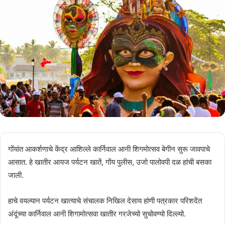
गोंयांत आकर्शणाचे केंद्र आशिल्ले कार्निवाल आनी शिगमोत्सव बेगीन सुरू जावपाचे
आसात. हे खातीर आयज पर्यटन खातें, गोंय पुलीस, उजो पालोवपी दळ हांची बसका
जाली.
हाचे वयल्यान पर्यटन खात्याचे संचालक निखिल देसाय हांणी पत्रकार परिशदेंत
अंदूंच्या कार्निवाल आनी शिगामोत्सवा खातीर गरजेच्यो सुचोवण्यो दिल्ल्यो.