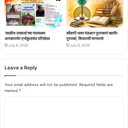
‘काळीज उसवलां’च्या मलयाळम
कोंकणी भाशा मंडळान पुरस्कारां खातीर
अणकाराचेर एर्नाकुलमांत परिसंवाद
पुस्तकां, शिफारशी मागयल्यो
July 8, 2026
July 8, 2026
Leave a Reply
Your email address will not be published.
Required fields are
marked
*
C
o
m
m