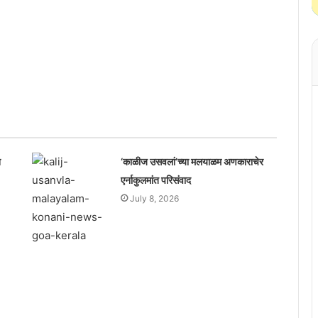
श
‘काळीज उसवलां’च्या मलयाळम अणकाराचेर
एर्नाकुलमांत परिसंवाद
July 8, 2026