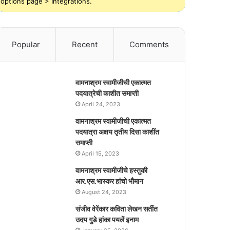
options page > Integrations.
Popular
Recent
Comments
वामनाश्रम स्वामीजीची एकात्मत
पदयात्रेची काशीत समाप्ती
April 24, 2023
वामनाश्रम स्वामीजीची एकात्मत
पदयात्रा अक्षय तृतीय दिसा काशींत
समाप्ती
April 15, 2023
वामनाश्रम स्वामीजीचे हस्तुकी
आर.एस.भास्कर हांचो भौमान
August 24, 2023
संजीव वेरेंकार कविता लेखन सर्तीत
उदय गुडे हांका पयलें इनाम