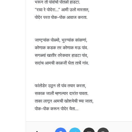
भरून तो पांवांचो पोतळो हाडटा.
“रावा रे पोदेरा…” आमी उलो मारतात,
पोदेर परत पोक-पोक आवाज करता.
जाण्ट्यांक पोळ्यो, भुरग्यांक कांकणां,
कोणाक कडक तर कोणाक मऊ पांव.
सगळ्यां खातीर तरेकवार हाडटा पांव,
सदांच आमची काळजी घेता ताचें नांव.
फांतोडेर उठून तो पांव तयार करता,
सकाळ जाली म्हणल्यार दारांत पावता.
ताका लागून आमची खोशयेची च्या जाता,
पोक-पोक करून पोदेर येता…
Facebook
Twitter
Share via Email
Print