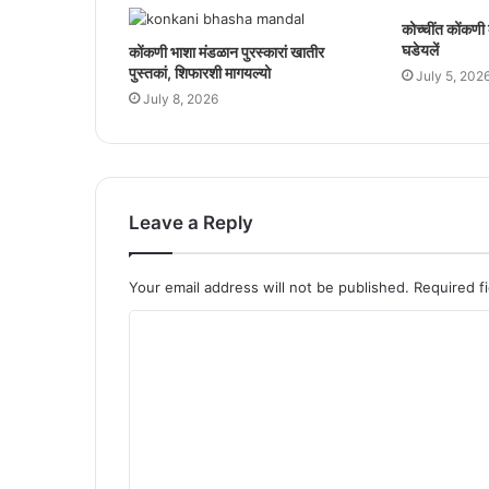
कोच्चींत कोंकणी 
घडेयलें
कोंकणी भाशा मंडळान पुरस्कारां खातीर
पुस्तकां, शिफारशी मागयल्यो
July 5, 202
July 8, 2026
Leave a Reply
Your email address will not be published.
Required f
C
o
m
m
e