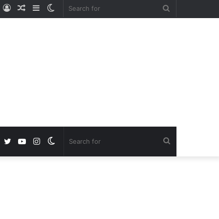
ube
nstagram
Log
Random
Sidebar
Switch
Search
In
Article
skin
for
Facebook
Twitter
YouTube
Instagram
Switch
Search
skin
for