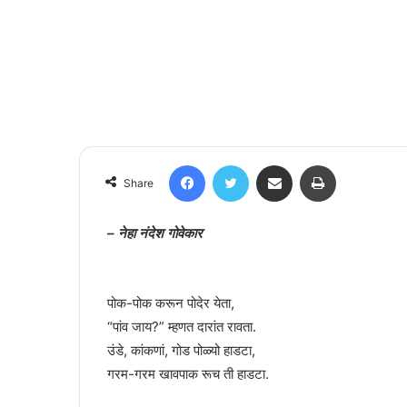
Facebook
Twitter
Share via Email
Print
Share
– नेहा नंदेश गोवेकार
पोक-पोक करून पोदेर येता,
“पांव जाय?” म्हणत दारांत रावता.
उंडे, कांकणां, गोड पोळ्यो हाडटा,
गरम-गरम खावपाक रूच ती हाडटा.