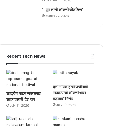
January 25, 2026
‘…पूण ताणीं कोंकणी सोडलिना’
March 27, 2023
Recent Tech News
दत्ता नायक हांचो राजीनामो
नाकारपाचो कोंकणी भाशा
राश्ट्रीय नाट्य महोत्सवात
मंडळाचो निर्णय
सादर जातलें ‘देश राग’
July 10, 2026
July 11, 2026