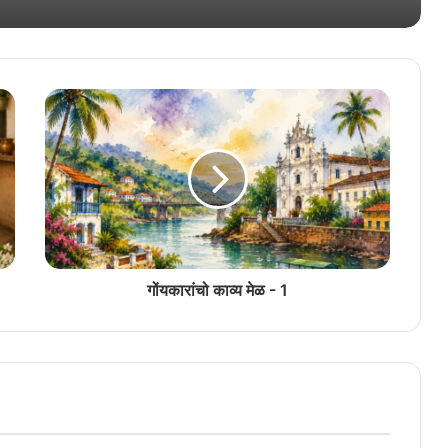
मनोमिलन संम्मेळन
अन्वेषा सिंगबाळ कोंकणी भाशा मंडळाची परत एक
फावट अध्यक्ष
‘भुरग्यांक भास सांगून दिवचें, ती पिळगी पिळग्यां मेरेन
पावतली’
गोंयकारांचो काव्य मेळ - 1