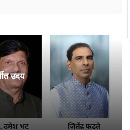
कोची जनार्दन देवस्थानांत शोभायात्रा भक्तिभावान
कोचींत कोंकणी अन्न महोत्सवाक बरों प्रतिसाद
एरणाकुळमांत घडयले कोंकणी पुस्तक चर्चा
्तीत उदय
एळमक्करात घडयलें कोंकणी साक्षरताय शिबीर
‘कोंकणीच्या अभ्यासाक आनी प्रमाणीकरणाक आर.
के. राव हांचें योगदान म्हत्वाचें’
अखिल भारतीय कोंकणी परिशदेचे वतीन कोचींत