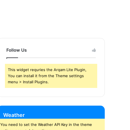
Follow Us
This widget requries the Arqam Lite Plugin,
You can install it from the Theme settings
menu > Install Plugins.
Weather
You need to set the Weather API Key in the theme