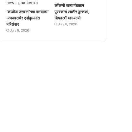
कोंकणी भाशा मंडळान
‘काळीज उसवलां’च्या मलयाळम
पुरस्कारां खातीर पुस्तकां,
अणकाराचेर एर्नाकुलमांत
शिफारशी मागयल्यो
परिसंवाद
July 8, 2026
July 8, 2026