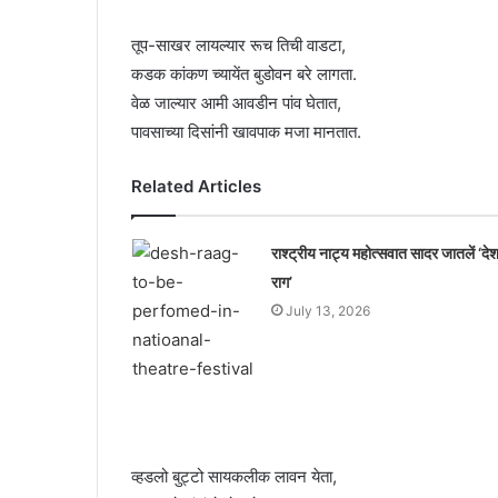
तूप-साखर लायल्यार रूच तिची वाडटा,
कडक कांकण च्यायेंत बुडोवन बरे लागता.
वेळ जाल्यार आमी आवडीन पांव घेतात,
पावसाच्या दिसांनी खावपाक मजा मानतात.
Related Articles
राश्ट्रीय नाट्य महोत्सवात सादर जातलें ‘दे
राग’
July 13, 2026
व्हडलो बुट्टो सायकलीक लावन येता,