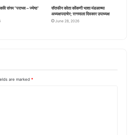
कवि संगम “पराभव – ज्येष्ठ”
सॅराफीन कोता कोंकणी भाशा मंडळाच्या
अध्यक्षपदाचेर; रत्नमाला दिवकार उपाध्यक्ष
6
June 28, 2026
ields are marked
*