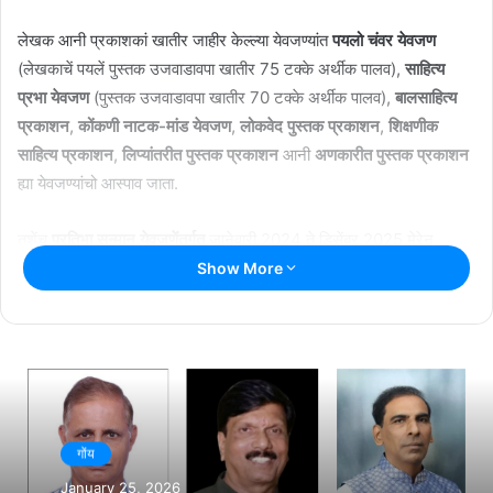
लेखक आनी प्रकाशकां खातीर जाहीर केल्ल्या येवजण्यांत
पयलो चंवर येवजण
(लेखकाचें पयलें पुस्तक उजवाडावपा खातीर 75 टक्के अर्थीक पालव),
साहित्य
प्रभा येवजण
(पुस्तक उजवाडावपा खातीर 70 टक्के अर्थीक पालव),
बालसाहित्य
प्रकाशन
,
कोंकणी नाटक-मांड येवजण
,
लोकवेद पुस्तक प्रकाशन
,
शिक्षणीक
साहित्य प्रकाशन
,
लिप्यांतरीत पुस्तक प्रकाशन
आनी
अणकारीत पुस्तक प्रकाशन
ह्या येवजण्यांचो आस्पाव जाता.
तशेंच
प्रतिभा सन्मान येवजणेंतर्गत
जानेवारी 2024 ते डिसेंबर 2025 मेरेन
प्रकाशित जाल्ल्या पुस्तकांची विकत घेवन प्रकाशकांक पालव दिवपाची सोय केल्ली
Show More
आसा. हाचे भायर
क्लारिसा वाज ई मोरेनास संशोधनवृत्ती
,
संगीत साहित्य पुस्तक
प्रकाशन
,
दुर्मीळ साहित्य पुनर्उजवाडावणी
,
वेंचीक पुस्तक प्रकाशन
आनी हेर
साहित्यिक येवजण्योय जाहीर केल्यात.
Related Articles
गोंय
राश्ट्रीय नाट्य महोत्सवात सादर जातलें ‘देश राग’
January 25, 2026