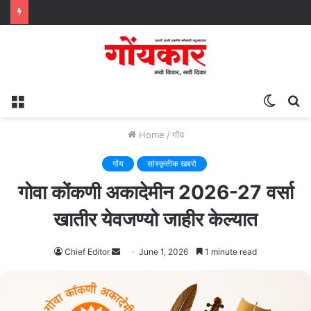
Menu
Switch
S
skin
fo
Home
/
गोंय
गोंय
सांस्कृतीक खबरो
गोवा कोंकणी अकादेमीन 2026-27 वर्सा
खातीर येवजण्यो जाहीर केल्यात
Send
Chief Editor
June 1, 2026
1 minute read
an
email