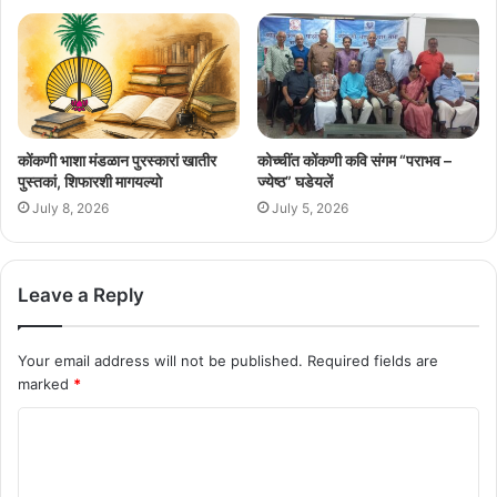
कोंकणी भाशा मंडळान पुरस्कारां खातीर
कोच्चींत कोंकणी कवि संगम “पराभव –
पुस्तकां, शिफारशी मागयल्यो
ज्येष्ठ” घडेयलें
July 8, 2026
July 5, 2026
Leave a Reply
Your email address will not be published.
Required fields are
marked
*
C
o
m