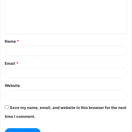
m
e
n
t
Name
*
*
Email
*
Website
Save my name, email, and website in this browser for the next
time I comment.