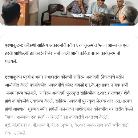
एरणाकुळम: कोंकणी साहित्य अकादमीचें वतीन एरणाकुळमांत ‘म्हजा आज्जाक एक
हस्ती आशिल्ली’ ह्या कादंबरीचेर चर्चा जाली आनी कविता वाचन कार्यक्रम बी
घडयलें.
एरणाकुळम प्रबोधा भवन सभाघरांत कोंकणी साहित्य अकादमी (केरळ)चे वतीन
आयोजीत केल्ले कार्यावळींत अकादमीचे ज्येष्ठ वांगडी एन.के.प्रभाकर नायक हांणी
यजमानपण चलयलें. साहित्य अकादमी पुरस्कृत साहित्यीक ए.आर.शरतचंद्र शेणै
हांणे कार्यावळीचे उक्तावण केल्ले. साहित्य अकादमी पुरस्कृत लेखक आर.एस.भास्कर
हांणी आपणान मुहम्मद बषीर हांगेली मलयाळम भाशेंतल्यान कोंकणींत भशांतरीत केल्ले
“म्हजा आज्जाक एक हस्ती आशिल्ली” ह्या कादंबरीचें अवतरण केल्लें.
प्रो.जी.मोहनराव, वी.माधव पै, पी.एन.कृष्णन, के.आर.जयप्रसाद हांणीं चर्चेंत वांटो
घेवन उलेयलें.