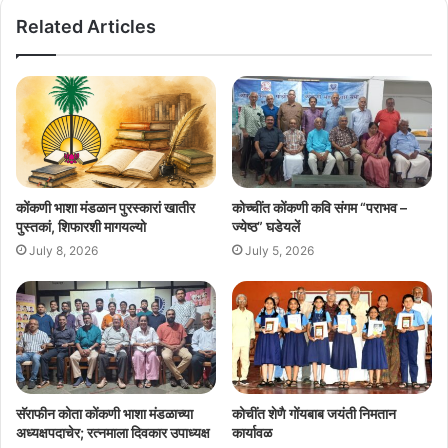
Related Articles
कोंकणी भाशा मंडळान पुरस्कारां खातीर
कोच्चींत कोंकणी कवि संगम “पराभव –
पुस्तकां, शिफारशी मागयल्यो
ज्येष्ठ” घडेयलें
July 8, 2026
July 5, 2026
सॅराफीन कोता कोंकणी भाशा मंडळाच्या
कोचींत शेणै गोंयबाब जयंती निमतान
अध्यक्षपदाचेर; रत्नमाला दिवकार उपाध्यक्ष
कार्यावळ