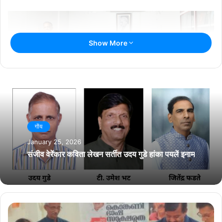
Show More
Related Articles
गोंय
राश्ट्रीय नाट्य महोत्सवात सादर जातलें ‘देश राग’
January 25, 2026
July 13, 2026
संजीव वेरेंकार कविता लेखन सर्तीत उदय गुडे हांका पयलें इनाम
‘काळीज उसवलां’च्या मलयाळम अणकाराचेर एर्नाकुलमांत
परिसंवाद
July 8, 2026