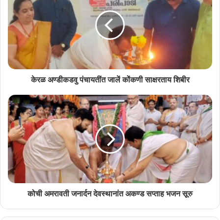
उपरांत जाल्ले कविता वाचन कार्यक्रमांत फ्रो.के.एन.आर.भट, आर.रामानंद प्रभु,
अण्डीकडवु सुरेश पै, बाबु आलुंगल, विजयकुमार पै, पी.एस.माया हांणीं कविता सादर
कोल्ली.
कोंकणी कला केन्द्र एरणाकुळम संस्थेचे स्थापक आर.विजयकुमार कम्मत हांणे शाल
केरळ अण्डीकडवु पंचायतींत जालें कोंकणी साक्षरताय शिबीर
पांगरून मानेस्ताचो आदर केल्लो. अकादमीचे मेंबर सचीव डी डी.डी.नवीनकुमार हांणें
येवकाराची उतरां उलेयली आनी मानेस्ताची ओळोख दिल्ली जाल्यार युनायडेट
इनड्या इनसुरन्स कंपनीचे माजी रीजनल मानेजर वी.आर.रामचंद्रन हांणी उपकार
मागलो.
कोची अमरावती जनार्दन देवस्थानांत अकण्ड सप्ताह भजन सूरु