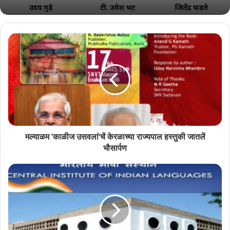
मल्याळम 'काळीज उसवलां'चें केरळाच्या राज्यपाल हस्तुकी जातलें
भौसार्पण