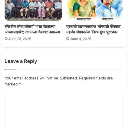
सॅराफीन कोता कोंकणी भाशा मंडळाच्या
प्रशांती तळपणकारांक ‘भांगराळो गोंयकार’,
अध्यक्षपदाचेर; रत्नमाला दिवकार उपाध्यक्ष
महादेव गांवकारांक ‘नित्य युवा’ पुरस्कार
June 28, 2026
June 4, 2026
Leave a Reply
Your email address will not be published.
Required fields are
marked
*
C
o
m
m