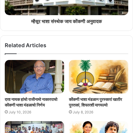
म्हैसूर भाशा संस्थेक जाय कोंकणी अनुवादक
Related Articles
दत्ता नायक हांचो राजीनामो नाकारपाचो
कोंकणी भाशा मंडळान पुरस्कारां खातीर
कोंकणी भाशा मंडळाचो निर्णय
पुस्तकां, शिफारशी मागयल्यो
July 10, 2026
July 8, 2026