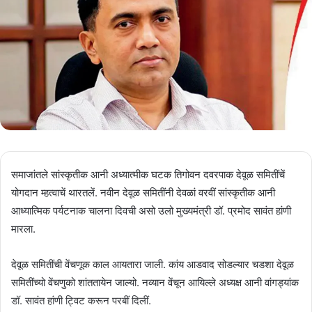
समाजांतले सांस्कृतीक आनी अध्यात्मीक घटक तिगोवन दवरपाक देवूळ समितींचें
योगदान म्हत्वाचें थारतलें. नवीन देवूळ समितींनी देवळां वरवीं सांस्कृतीक आनी
आध्यात्मिक पर्यटनाक चालना दिवची असो उलो मुख्यमंत्री डॉ. प्रमोद सावंत हांणी
मारला.
देवूळ समितींची वेंचणूक काल आयतारा जाली. कांय आडवाद सोडल्यार चडशा देवूळ
समितींच्यो वेंचणुको शांततायेन जाल्यो. नव्यान वेंचून आयिल्ले अध्यक्ष आनी वांगड्यांक
डॉ. सावंत हांणी ट्विट करून परबीं दिलीं.