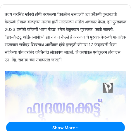
उदय नरसिंह म्हांबरो हांणी बरयल्ल्या “काळीज उसवलां” ह्या कोंकणी पुस्तकाचो
केरळचे लेखक बाळकृष्ण मल्ल्या हांणी मल्ल्याळम भाशेंत अणकार केला. ह्या पुस्तकाक
2023 वर्साचो कोंकणी भाशा मंडळ ‘रमेश वेळुस्कार पुरस्कार’ फावो जाल्लो.
“हृदयकेट्टू अझिनजापोळ” ह्या नांवान केल्ले हें अणकाराचे पुस्तक केरळचे मानादिक
राज्यपाल राजेंद्र विश्वनाथ आर्लेकार हांचे हस्तुकी सोमारा 17 फेब्रुवारी दिसा
सांजेच्या पांच वरांचेर कोचिनांत लोकार्पण जातलें. हि कार्यावळ एर्नाकुलम हांगा एस.
एन. व्हि. सदनम च्या सभाघरांत जातली.
Show More