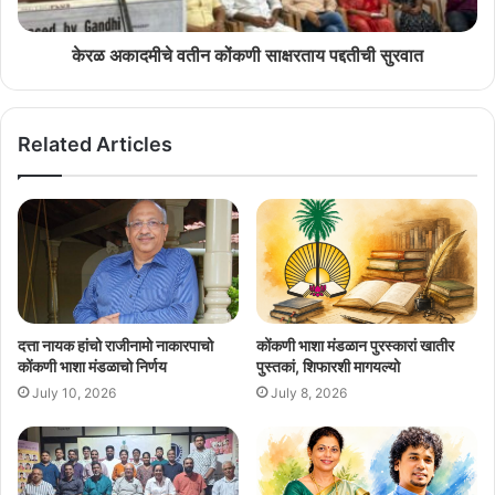
दिसां खातीर सगळ्यो सरकारी कार्यावळी स्थगीत करपाचे निर्देश दिल्यात.
केरळ अकादमीचे वतीन कोंकणी साक्षरताय पद्दतीची सुरवात
Related Articles
दत्ता नायक हांचो राजीनामो नाकारपाचो
कोंकणी भाशा मंडळान पुरस्कारां खातीर
कोंकणी भाशा मंडळाचो निर्णय
पुस्तकां, शिफारशी मागयल्यो
July 10, 2026
July 8, 2026