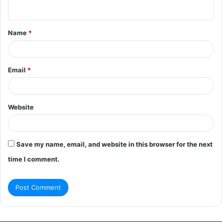
n
t
Name
*
*
Email
*
Website
Save my name, email, and website in this browser for the next
time I comment.