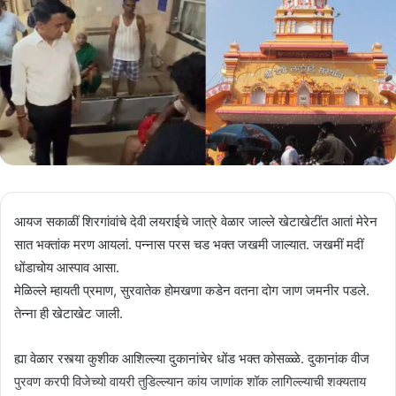
आयज सकाळीं शिरगांवांचे देवी लयराईचे जात्रे वेळार जाल्ले खेटाखेटींत आतां मेरेन
सात भक्तांक मरण आयलां. पन्नास परस चड भक्त जखमी जाल्यात. जखमीं मदीं
धोंडाचोय आस्पाव आसा.
मेळिल्ले म्हायती प्रमाण, सुरवातेक होमखणा कडेन वतना दोग जाण जमनीर पडले.
तेन्ना ही खेटाखेट जाली.
ह्या वेळार रस्त्या कुशीक आशिल्ल्या दुकानांचेर धोंड भक्त कोसळ्ळे. दुकानांक वीज
पुरवण करपी विजेच्यो वायरी तुडिल्ल्यान कांय जाणांक शॉक लागिल्ल्याची शक्यताय