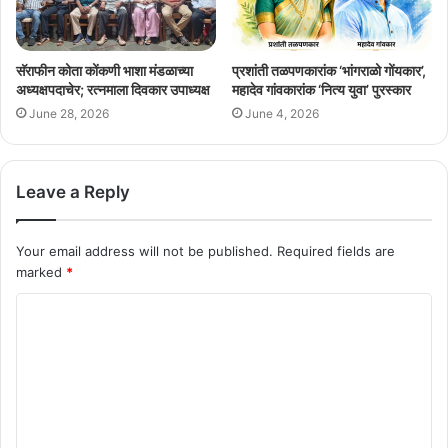
सॅराफीन कोता कोंकणी भाशा मंडळाच्या
प्रशांती तळपणकारांक ‘भांगराळो गोंयकार’,
अध्यक्षपदाचेर; रत्नमाला दिवकार उपाध्यक्ष
महादेव गांवकारांक ‘नित्य युवा’ पुरस्कार
June 28, 2026
June 4, 2026
Leave a Reply
Your email address will not be published.
Required fields are
marked
*
C
o
m
m
e