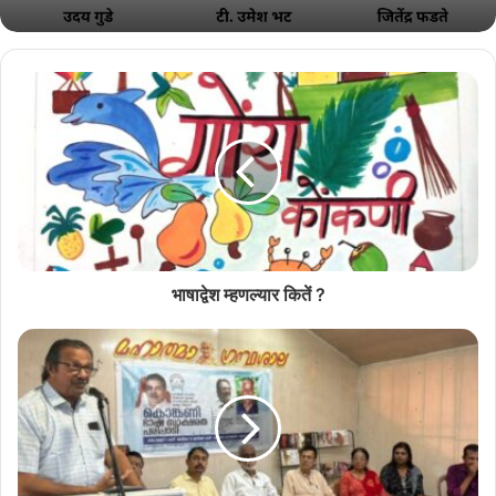
राश्ट्रीय नाट्य महोत्सवात सादर जातलें ‘देश राग’
July 11, 2026
शिरगावचें जात्रेंत जाल्ले खेटाखेटींत 40 ते 50 भाविक जखमी जाल्ल्याची म्हायती
मेळ्ळ्या. जाल्यार आतां मेरेन स भाविकांक मरण आयलें. सुर्या मयेकार,(सांखळे),
आदित्य कवठणकार (17, अवचीतवाडो), तनुजा कवठणकार (52), यशवंत केरकार
भाषाद्वेश म्हणल्यार कितें ?
(40, माडेल, थीवे), प्रतिभा कळंगुटकार (कुंभारजुवे) आनी सागर नंदरगे,(माठवाडो,
पिळगांव अशी मरण आयिल्ल्यांची नावां आसा.
सगळ्यो सरकारी कार्यावळी रद्द
मजगतीं, हे दुर्दैवी घडणुके उपरांत मुख्यमंत्री डॉ. प्रमोद सावंत हांणी फुडले तीन