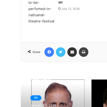
राग’
July 13, 2026
Facebook
Twitter
Share via Email
Print
Share
Read Next
गोंय
January 25, 2026