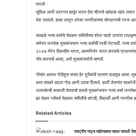
पणजी :
सुविधा आनी उदरगत हातूंत भारत देश चीनाचे खांदाक खांद लावन
देश जातलो. हाका लागून दरेका नागरिकाच्या योगदानाची गरज आसा, अश
साखळे नव्या वर्साचे येवकार समितीच्या शोभा यात्रे उपरांत राधाकृष्
समेस्त जनतेक मुख्यमंत्र्यान नव्या वर्साचीं परबीं भेटयलीं. न
२०४७ मेरेन विकसीत भारत, आत्मनिर्भर भारत करपाचे प्रधानमंत्री 
गोंय करपाचें आसा, अशें मुख्यमंत्र्यांनी म्हणलें.
गोंयांत आयज गोडेंमुता सयत हेर दुयेंसांचें प्रमाण वाडतूच आसा. 
काय साखरे बदला गोड आनी उदक दिताले. हालीं जेवणांत साकरेचें प्रम
भलायकेची काळजी घेवपाचो सल्लो मुख्यमंत्र्यान नव्या वर्सा जनतेक
ह्या वेळार नवेंवर्स येवकार समितीचे वांगडी, विद्यार्थी आनी नागरी
Related Articles
राश्ट्रीय नाट्य महोत्सवात सादर जातलें ‘दे