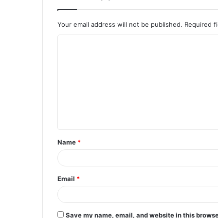
Your email address will not be published.
Required f
C
o
m
m
e
n
t
Name
*
*
Email
*
Save my name, email, and website in this browse