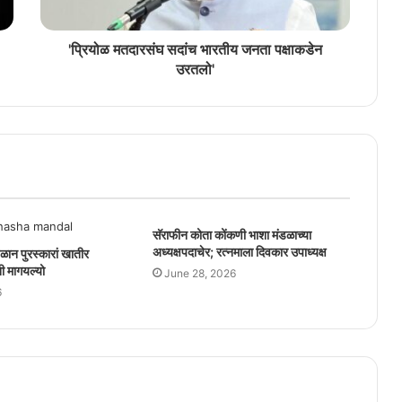
'प्रियोळ मतदारसंघ सदांच भारतीय जनता पक्षाकडेन
उरतलो'
सॅराफीन कोता कोंकणी भाशा मंडळाच्या
अध्यक्षपदाचेर; रत्नमाला दिवकार उपाध्यक्ष
ळान पुरस्कारां खातीर
ी मागयल्यो
June 28, 2026
6