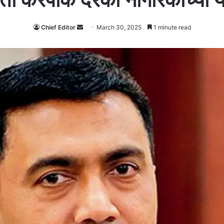
Chief Editor
Send
March 30, 2025
1 minute read
an
email