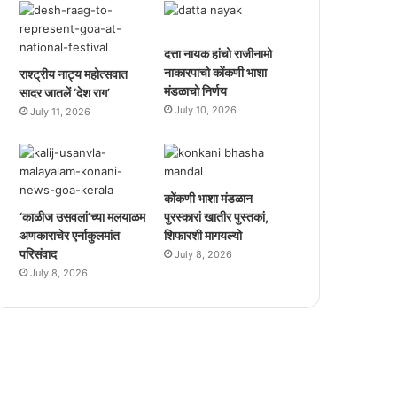
दत्ता नायक हांचो राजीनामो
नाकारपाचो कोंकणी भाशा
राश्ट्रीय नाट्य महोत्सवात
मंडळाचो निर्णय
सादर जातलें ‘देश राग’
July 10, 2026
July 11, 2026
कोंकणी भाशा मंडळान
‘काळीज उसवलां’च्या मलयाळम
पुरस्कारां खातीर पुस्तकां,
अणकाराचेर एर्नाकुलमांत
शिफारशी मागयल्यो
परिसंवाद
July 8, 2026
July 8, 2026