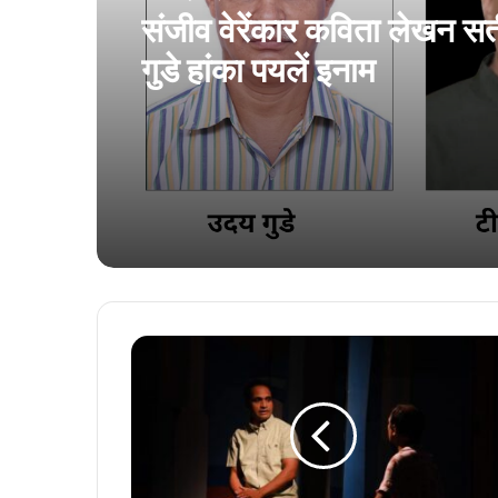
संजीव वेरेंकार कविता लेखन सर
गुडे हांका पयलें इनाम