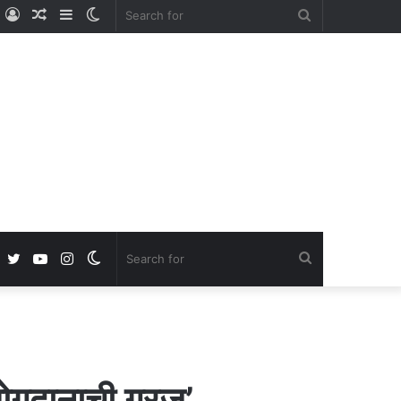
ube
nstagram
Log
Random
Sidebar
Switch
Search
In
Article
skin
for
Facebook
Twitter
YouTube
Instagram
Switch
Search
skin
for
योगदानाची गरज’