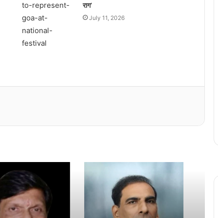
राग’
July 11, 2026
संजीव वेरेंकार कविता लेखन सर्तीत उदय गुडे
हांका पयलें इनाम
अखिल भारतीय कोंकणी परिशदेचे वतीन कोचींत
मनोमिलन संम्मेळन
अन्वेषा सिंगबाळ कोंकणी भाशा मंडळाची परत एक
फावट अध्यक्ष
‘हांका’ फावो जालें ‘कोंकणी भाशा मंडळ’ पुरस्कार…