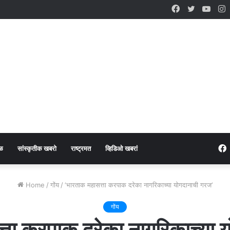
Facebook
Twitter
YouT
I
ळ
सांस्कृतीक खबरो
राष्ट्रमत
व्हिडिओ खबरां
Home
/
गोंय
/
‘भारताक महासत्ता करपाक दरेका नागरिकाच्या योगदानाची गरज’
गोंय
्ता करपाक दरेका नागरिकाच्या 