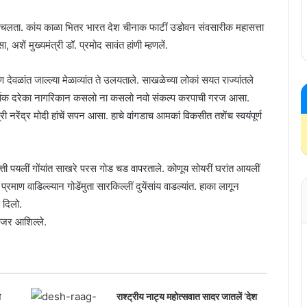
 चलता. कांय काळा भितर भारत देश चीनाक फाटीं उडोवन संवसारीक महासत्ता
ें मुख्यमंत्री डॉ. प्रमोद सावंत हांणी म्हणलें.
ण देवळांत जाल्ल्या मेळाव्यांत ते उलयताले. साखळेच्या लोकां सयत राज्यांतले
व्या वर्साक दरेका नागरिकान कसलो ना कसलो नवो संकल्प करपाची गरज आसा.
नरेंद्र मोदी हांचें सपन आसा. हाचे वांगडाच आमकां विकसीत तशेंच स्वयंपूर्ण
मुक्ती पयलीं गोंयांत साखरे परस गोड चड वापरताले. कोणूय सोयरीं घरांत आयलीं
ाण वाडिल्ल्यान गोडेंमुता सारकिल्लीं दुयेंसांय वाडल्यांत. हाका लागून
 दिलो.
क हजर आशिल्ले.
श
राश्ट्रीय नाट्य महोत्सवात सादर जातलें ‘देश