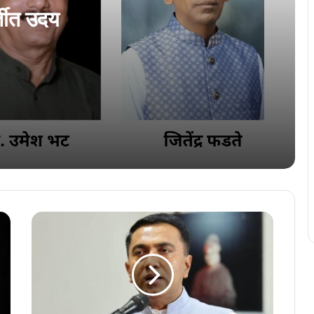
कोचींत शणै गोंयबाब स्मारक प्रस्नोत्तरी सर्त
्तीत उदय
कोंकणी भाशा मंडळान घडोवन हाडलो सरकारी
शिक्षकां खातीर ‘सृजन संवाद’
पुरस्कारां खातीर कोंकणी भाशा मंडळान मारला उलो
‘परिक्रमा 0.6’ खातीर कार्यकारी समिती जाहिर
एकठांय येवया… राजभास कायद्याचे प्रभावी
अंमलबजावणे खातीर वावरुया…
‘निवळ काळजांतल्यान बरें साहित्य उदेता’