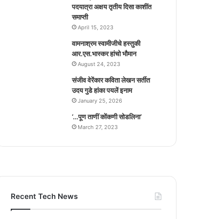
पदयात्रा अक्षय तृतीय दिसा काशींत
समाप्ती
April 15, 2023
वामनाश्रम स्वामीजीचे हस्तुकी
आर.एस.भास्कर हांचो भौमान
August 24, 2023
संजीव वेरेंकार कविता लेखन सर्तीत
उदय गुडे हांका पयलें इनाम
January 25, 2026
‘…पूण ताणीं कोंकणी सोडलिना’
March 27, 2023
Recent Tech News