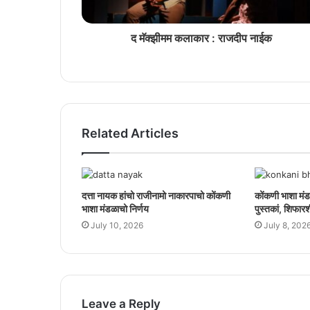
द मॅक्झीमम कलाकार : राजदीप नाईक
Related Articles
दत्ता नायक हांचो राजीनामो नाकारपाचो कोंकणी
कोंकणी भाशा मंड
भाशा मंडळाचो निर्णय
पुस्तकां, शिफारश
July 10, 2026
July 8, 202
Leave a Reply