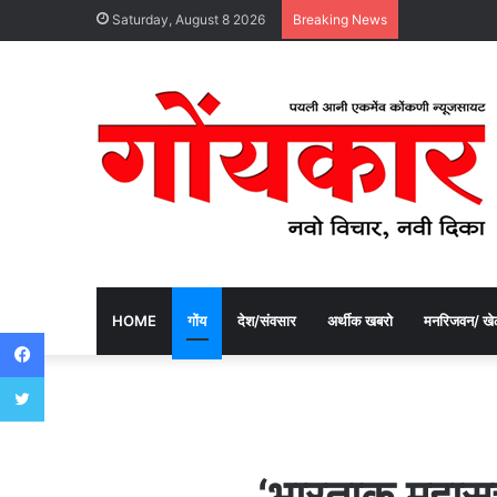
Saturday, August 8 2026
Breaking News
HOME
गोंय
देश/संवसार
अर्थीक खबरो
मनरिजवन/ खे
Facebook
Twitter
‘भारताक महासत