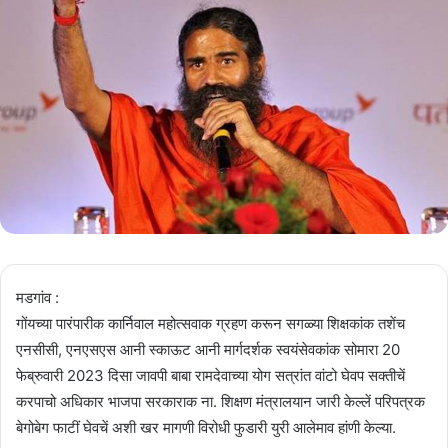
मडगांव :
गोंयच्या पारंपारीक कार्निवाल महोत्सवाक ग्रहण करून सगळ्या शिक्षकांक तशेंच
एनसीसी, एनएसएस आनी स्काऊट आनी मार्गदर्शक स्वयंसेवकांक सोमारा 20
फेब्रुवारी 2023 दिसा जावपी बाबा रामदेवाच्या योग सत्रांत वांटो घेवप सक्तीचें
करपाचो अधिकार भाजपा सरकाराक ना. शिक्षण मंत्रालयान जारी केल्लें परिपत्रक
बेगोबेग फाटीं घेवचें अशी खर मागणी विरोधी फुडारी युरी आलेमाव हांणी केल्या.