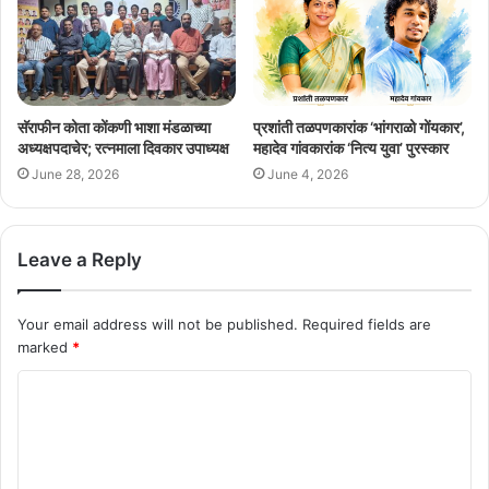
सॅराफीन कोता कोंकणी भाशा मंडळाच्या
प्रशांती तळपणकारांक ‘भांगराळो गोंयकार’,
अध्यक्षपदाचेर; रत्नमाला दिवकार उपाध्यक्ष
महादेव गांवकारांक ‘नित्य युवा’ पुरस्कार
June 28, 2026
June 4, 2026
Leave a Reply
Your email address will not be published.
Required fields are
marked
*
C
o
m
m