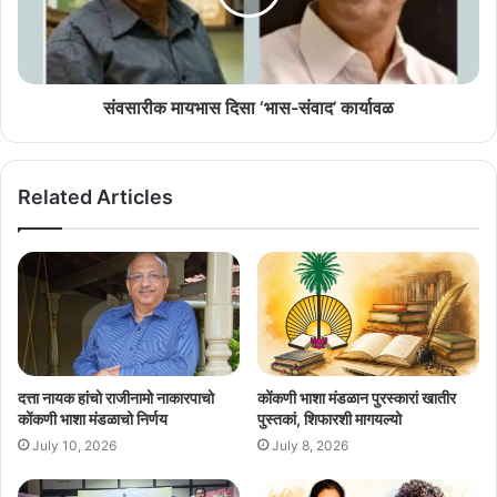
पॅरा शिक्षकांक वेळार पगार दिवप, मध्यान्ह जेवण दिवपी लोकांक थकबाकी दिवप आनी
बाल रथ चालकांचे प्रस्न सोडोवप हाचेर लक्ष केंद्रीत करचें अशी मागणी दोनूय
काँग्रेसीच्या फुडाऱ्यांनी केल्या.
संवसारीक मायभास दिसा ‘भास-संवाद’ कार्यावळ
Related Articles
दत्ता नायक हांचो राजीनामो नाकारपाचो
कोंकणी भाशा मंडळान पुरस्कारां खातीर
कोंकणी भाशा मंडळाचो निर्णय
पुस्तकां, शिफारशी मागयल्यो
July 10, 2026
July 8, 2026