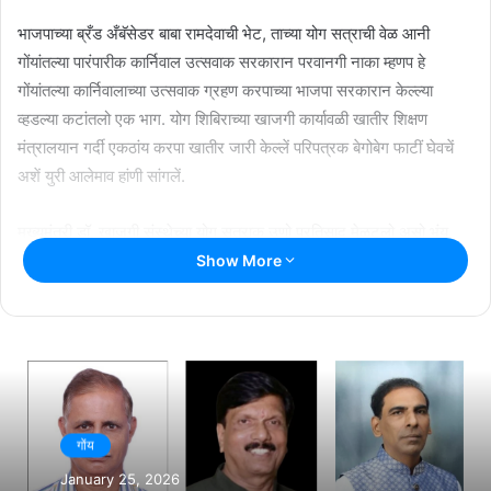
भाजपाच्या ब्रँड अँबॅसेडर बाबा रामदेवाची भेट, ताच्या योग सत्राची वेळ आनी
गोंयांतल्या पारंपारीक कार्निवाल उत्सवाक सरकारान परवानगी नाका म्हणप हे
गोंयांतल्या कार्निवालाच्या उत्सवाक ग्रहण करपाच्या भाजपा सरकारान केल्ल्या
व्हडल्या कटांतलो एक भाग. योग शिबिराच्या खाजगी कार्यावळी खातीर शिक्षण
मंत्रालयान गर्दी एकठांय करपा खातीर जारी केल्लें परिपत्रक बेगोबेग फाटीं घेवचें
अशें युरी आलेमाव हांणी सांगलें.
मुख्यमंत्री डॉ. खाजगी संस्थेच्या योग सत्राक उणो प्रतिसाद मेळटलो असो भंय
आशिल्ल्यान इव्हेंट मॅनेजर प्रमोद सावंत हांच्या फुडारपणा खाला भाजपा सरकारान
Show More
बाबा रामदेवाच्या योग सत्रांत शिक्षक, एनसीसी, एनएसएस आनी स्काऊट आनी
मार्गदर्शक स्वयंसेवकांक हाजीर रावप सक्तीचें केलां. हें परिपत्रक बेगोबेग फाटीं घेवचें
अशी मागणी काँग्रेसीचे प्रदेश अध्यक्ष अमित पाटकार हांणी केल्या.
Related Articles
गोंय
राश्ट्रीय नाट्य महोत्सवात सादर जातलें ‘देश राग’
January 25, 2026