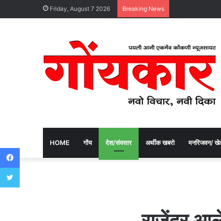
Friday, August 7 2026
Breaking News
HOME
गोंय
देश/संवसार
अर्थीक खबरो
मनरिजवन/ खे
Facebook
Twitter
राजेंद्र आर