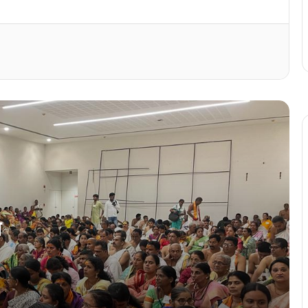
वामनाश्रम स्वामीजीची एकात्मत पदयात्रा अक्षय
तृतीय दिसा काशींत समाप्ती
वामनाश्रम स्वामीजीचे हस्तुकी आर.एस.भास्कर हांचो
भौमान
‘…पूण ताणीं कोंकणी सोडलिना’
कार्णाकोडम शिद्धीविनायक सभाघरांत कोंकणी
साक्षरताय कार्यक्रम उमेदीन
त
कोचींत कोंकणी अन्न महोत्सवाक बरों प्रतिसाद