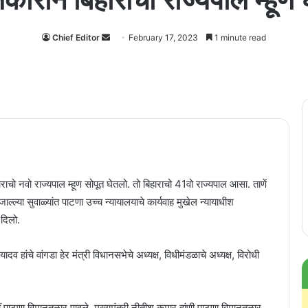
Chief Editor
Send
February 17, 2023
1 minute read
an
email
ाचो नवो राज्यपाल म्हूण सोपूत घेतलो. तो बिहाराचो 41वो राज्यपाल आसा. ताणें
्ल्या सुवाळ्यांत पाटणा उच्च न्यायालयाचे कार्यवाह मुखेल न्यायाधीश
 दिलो.
 यादव हांचे वांगडा हेर मंत्री विधानसभेचे अध्यक्ष, विधीमंडळाचे अध्यक्ष, विरोधी
ळीं पाटणा विमानतळार पावले. मुख्यमंत्री नीतीश कुमार हांणी पाटणा विमानतळार