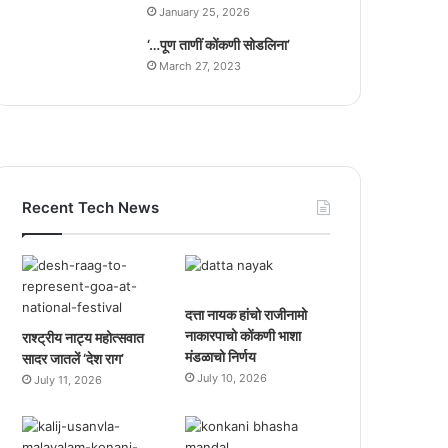
January 25, 2026
‘…पूण ताणीं कोंकणी सोडलिना’
March 27, 2023
Recent Tech News
दत्ता नायक हांचो राजीनामो
नाकारपाचो कोंकणी भाशा
राश्ट्रीय नाट्य महोत्सवात
मंडळाचो निर्णय
सादर जातलें ‘देश राग’
July 10, 2026
July 11, 2026