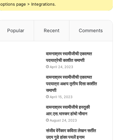
options page > Integrations.
Popular
Recent
Comments
वामनाश्रम स्वामीजीची एकात्मत
पदयात्रेची काशीत समाप्ती
April 24, 2023
वामनाश्रम स्वामीजीची एकात्मत
पदयात्रा अक्षय तृतीय दिसा काशींत
समाप्ती
April 15, 2023
वामनाश्रम स्वामीजीचे हस्तुकी
आर.एस.भास्कर हांचो भौमान
August 24, 2023
संजीव वेरेंकार कविता लेखन सर्तीत
उदय गुडे हांका पयलें इनाम