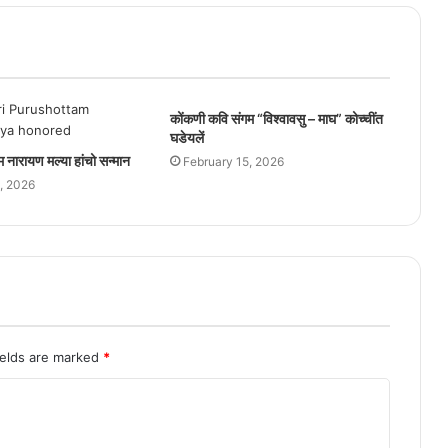
कोंकणी कवि संगम “विश्वावसु – माघ” कोच्चींत
घडेयलें
तम नारायण मल्या हांचो सन्मान
February 15, 2026
, 2026
ields are marked
*