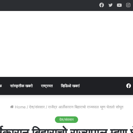
Facebook
Twitter
YouT
I
ळ
सांस्कृतीक खबरो
राष्ट्रमत
व्हिडिओ खबरां
Home
/
देश/संवसार
/
राजेंद्र आर्लेकारान बिहाराचो राज्यपाल म्हूण घेतलो सोपूत
देश/संवसार
्लेकारान बिहाराचो राज्यपाल म्हूण