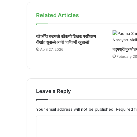
Related Articles
कोच्चींत घडयलो कोंकणी शिक्षक प्रशिक्षण
दीक्षांत सुवाळो आनी “कोंकणी खुशाली”
पद्मश्री पुरुषोत्
April 27, 2026
February 28
Leave a Reply
Your email address will not be published.
Required f
C
o