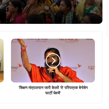
वामनाश्रम स्वामीजीचे चातूरमास वृत मांगळूरांत जुलै
3 तारखेक सुरू
एळमक्करात घडयलें कोंकणी साक्षरताय शिबीर
अखिल भारतीय कोंकणी परिशदेचे वतीन कोचींत
मनोमिलन संम्मेळन
‘भुरग्यांक भास सांगून दिवचें, ती पिळगी पिळग्यां मेरेन
पावतली’
'शिक्षण मंत्रालयान जारी केल्लें 'ते' परिपत्रक बेगोबेग
फाटीं घेवचें'