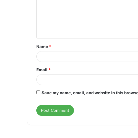
m
m
e
n
t
Name
*
*
Email
*
Save my name, email, and website in this browse