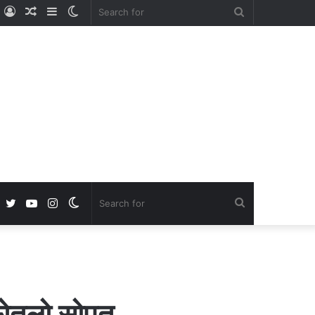
ube
nstagram
Log
Random
Sidebar
Switch
Search
In
Article
skin
for
Facebook
Twitter
YouTube
Instagram
Switch
Search
skin
for
 घेतलो सोपूत