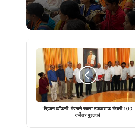
‘व्हिजन कोंकणी’ येवजणे खाला उजवाडाक येतली 100
दर्जेदार पुस्तकां