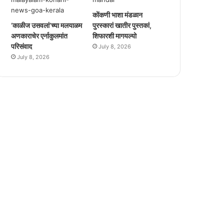
कोंकणी भाशा मंडळान
‘काळीज उसवलां’च्या मलयाळम
पुरस्कारां खातीर पुस्तकां,
अणकाराचेर एर्नाकुलमांत
शिफारशी मागयल्यो
परिसंवाद
July 8, 2026
July 8, 2026