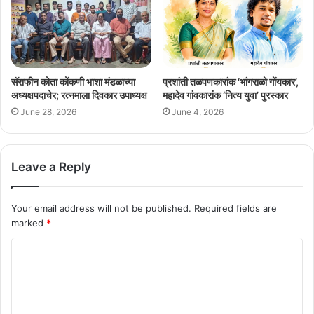
सॅराफीन कोता कोंकणी भाशा मंडळाच्या
प्रशांती तळपणकारांक ‘भांगराळो गोंयकार’,
अध्यक्षपदाचेर; रत्नमाला दिवकार उपाध्यक्ष
महादेव गांवकारांक ‘नित्य युवा’ पुरस्कार
June 28, 2026
June 4, 2026
Leave a Reply
Your email address will not be published.
Required fields are
marked
*
C
o
m
m