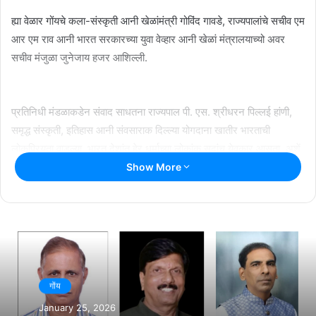
ह्या वेळार गोंयचे कला-संस्कृती आनी खेळांमंत्री गोविंद गावडे, राज्यपालांचे सचीव एम
आर एम राव आनी भारत सरकारच्या युवा वेव्हार आनी खेळां मंत्रालयाच्यो अवर
सचीव मंजुळा जुनेजाय हजर आशिल्ली.
प्रतिनिधी मंडळाकडेन संवाद साधतना राज्यपाल पी. एस. श्रीधरन पिल्लई हांणी,
समृद्ध संस्कृती, इतिहास आनी संवसाराक दिल्ल्या योगदाना खातीर भारताची
लोकप्रियता वाडल्या. भारत देशांत हेर धर्माच्या लोकांक सदांच येवकार आसता, अशें
तांणी सांगलें.
Show More
युवा देवाणघेवाण कार्यावळींक लागून आशियाई देशां वांगडा प्रादेशीक शांतीकाय,
इश्टागत आनी अर्थीक भागीदारी विशीं भारताची वचनबद्धताय घटमूट जाता, अशेंय
राज्यपालान म्हणलें.
Related Articles
गोंय
राश्ट्रीय नाट्य महोत्सवात सादर जातलें ‘देश राग’
January 25, 2026