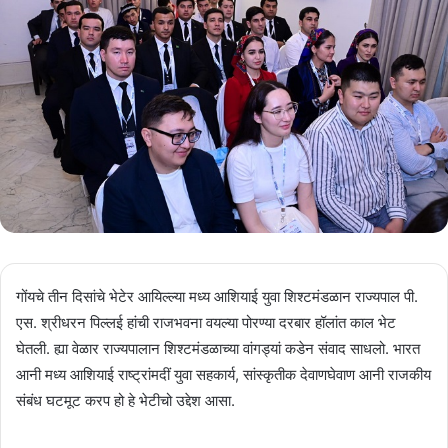
गोंयचे तीन दिसांचे भेटेर आयिल्ल्या मध्य आशियाई युवा शिश्टमंडळान राज्यपाल पी.
एस. श्रीधरन पिल्लई हांची राजभवना वयल्या पोरण्या दरबार हॉलांत काल भेट
घेतली. ह्या वेळार राज्यपालान शिश्टमंडळाच्या वांगड्यां कडेन संवाद साधलो. भारत
आनी मध्य आशियाई राष्ट्रांमदीं युवा सहकार्य, सांस्कृतीक देवाणघेवाण आनी राजकीय
संबंध घटमूट करप हो हे भेटीचो उद्देश आसा.