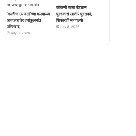
कोंकणी भाशा मंडळान
‘काळीज उसवलां’च्या मलयाळम
पुरस्कारां खातीर पुस्तकां,
अणकाराचेर एर्नाकुलमांत
शिफारशी मागयल्यो
परिसंवाद
July 8, 2026
July 8, 2026