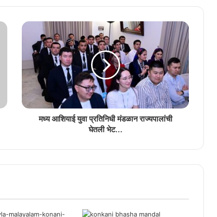
अन्वेषा सिंगबाळ कोंकणी भाशा मंडळाची परत एक
फावट अध्यक्ष
‘भुरग्यांक भास सांगून दिवचें, ती पिळगी पिळग्यां मेरेन
पावतली’
मध्य आशियाई युवा प्रतिनिधी मंडळान राज्यपालांची
घेतली भेट...