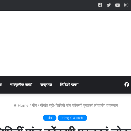
Facebook
Twitter
YouT
I
ळ
सांस्कृतीक खबरो
राष्ट्रमत
व्हिडिओ खबरां
Home
/
गोंय
/
गोंयांत त्री-लिपिचीं पांच कोंकणी पुस्तकां लोकार्पण दबाज्यान
गोंय
सांस्कृतीक खबरो