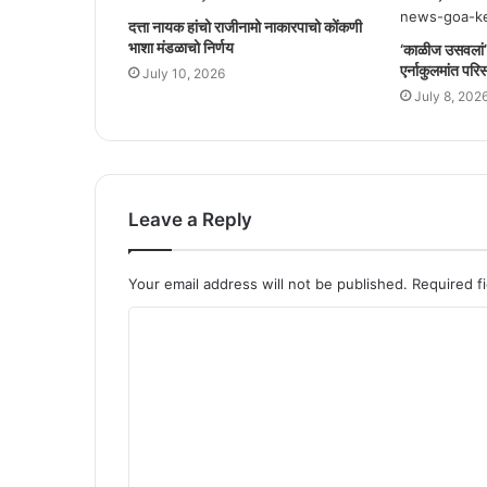
दत्ता नायक हांचो राजीनामो नाकारपाचो कोंकणी
भाशा मंडळाचो निर्णय
‘काळीज उसवलां
एर्नाकुलमांत परि
July 10, 2026
July 8, 202
Leave a Reply
Your email address will not be published.
Required f
C
o
m
m
e
n