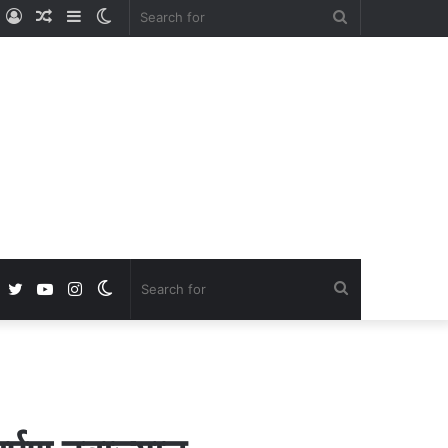
ube
nstagram
Log
Random
Sidebar
Switch
Search
In
Article
skin
for
Facebook
Twitter
YouTube
Instagram
Switch
Search
skin
for