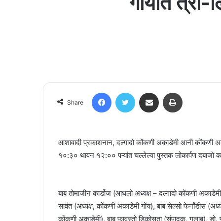
गोंयांत त्री-
Facebook
Twitter
Share via Email
Print
Share
आशावादी प्रकाशनान, दल्गादो कोंकणी अकाडेमी आनी कोंकणी अकाडे
१०:३० थावन १२:०० पऱ्यांत चल्लेल्या पुस्तक लोकार्पण दबाजो काऱ्य
बाब तोमाजीन कार्डोज (आधलो अध्यक्ष – दल्गादो कोंकणी अकाडेमी) ह
सावंत (अध्यक्ष, कोंकणी अकाडेमी गोंय), बाब सेल्सो फेर्नांडीस (अध
कोंकणी अकाडेमी), बाब फावुस्तो डिकोसता (संपादक, गुलाब), डो. प्र