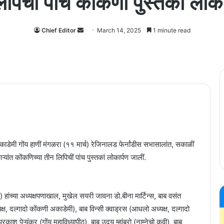
लिपिचीं पांच कोंकणी पुस्तकां लोक
Send
Chief Editor
March 14, 2025
1 minute read
an
email
मी गोंय हाणीं मंगळरा (११ मार्च) रेजिनालड फेर्नांडीस सभासालांत, सकाळीं
ांत कोंकणिच्या तीन लिपिचीं पांच पुस्तकां लोकार्पण जालीं.
ांच्या अध्यक्ष‌पणाखाल, मुखेल सयरी जावना डो.बीना मार्टिन्स, बाब वसंत
्यक्ष, दल्गादो कोंकणी अकाडेमी), बाब विन्सी क्वाड्रस (आधलो अध्यक्ष, दल्गादो
काश पेऱ्यंकर (गोंय महाविध्यापीठ), बाब उदय म्हांबरो (नाम्नेचो कवी), बाब