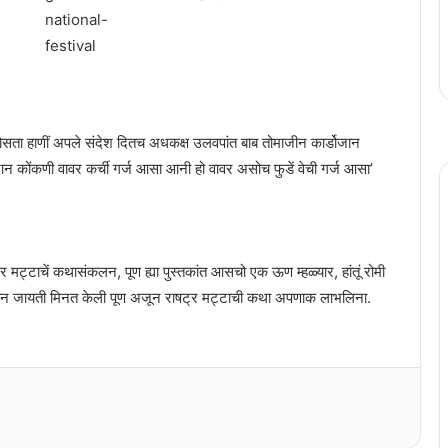
ो डिकोसता हाणीं अपले संदेश दितच अधकक्ष उलवपांत बाब तोमाजीन कार्डोजान
नान कोंकणी वावर कर्ची गर्ज आसा आनी हो वावर असोच फुडें वेची गर्ज आसा’
ाषट्र मट्टाचें कथासंकलन, पूण ह्या पुस्तकांत आसचो एक ऊण म्हळ्यार, हांतूं रोमी
न अपणान जायती मिनत केली पूण अजून राषट्र मट्टाची कथा अपणाक लाभलिना.
संजीव वेरेंकार कविता लेखन सर्तीत उदय गुडे
हांका पयलें इनाम
‘…पूण ताणीं कोंकणी सोडलिना’