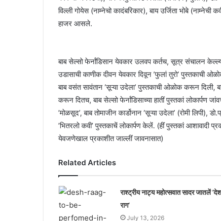
विल्ली गोयेस (नाम्नेचो कादंबरिकार), बाय उर्जिता भोबे (नाम्नेची क
हाजर आसले.
बाब सेल्सो फेर्नांडिसान येवकार उलवप कर्तच, सूत्र संचालन केल्ल्
उडासाची काणीक दीवन येवकार दिवून ’फुलां तुरो’ पुस्तकाची ओळ
बाब वसंत सावंतान ’सूऱ्या उदेला’ पुस्तकाची ओळोक करून दिली, ब
करून दितच, बाब सेल्सो फेर्नांडिसाच्या हातीं पुस्तकां लोकार्पण जांवच्
’मोळसूद’, बाब तोमाजीन कार्डोनान ’सूऱ्या उदेला’ (रोमी लिपी), डो.
’भितरलो कवी’ पुस्तकाचें लोकार्पण केलें. (हीं पुस्तकां आशावादी 
येवजणेखाल प्रकाशीत जाल्लीं जावनासात)
Related Articles
राश्ट्रीय नाट्य महोत्सवात सादर जातलें ‘दे
राग’
July 13, 2026