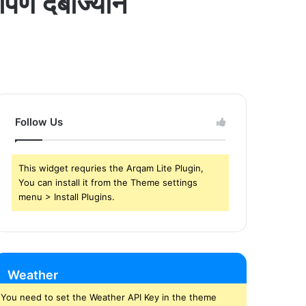
ार्पण दबाज्यान
Follow Us
This widget requries the Arqam Lite Plugin,
You can install it from the Theme settings
menu > Install Plugins.
Weather
You need to set the Weather API Key in the theme