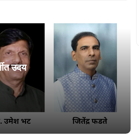
कोची जनार्दन देवस्थानांत शोभायात्रा भक्तिभावान
कोचींत कोंकणी अन्न महोत्सवाक बरों प्रतिसाद
एरणाकुळमांत घडयले कोंकणी पुस्तक चर्चा
्तीत उदय
एळमक्करात घडयलें कोंकणी साक्षरताय शिबीर
‘कोंकणीच्या अभ्यासाक आनी प्रमाणीकरणाक आर.
के. राव हांचें योगदान म्हत्वाचें’
अखिल भारतीय कोंकणी परिशदेचे वतीन कोचींत
मनोमिलन संम्मेळन