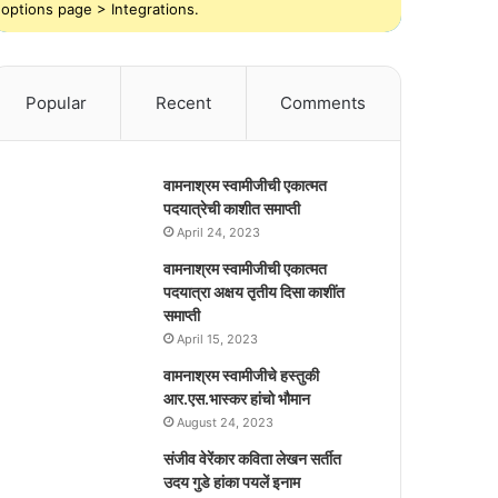
options page > Integrations.
Popular
Recent
Comments
वामनाश्रम स्वामीजीची एकात्मत
पदयात्रेची काशीत समाप्ती
April 24, 2023
वामनाश्रम स्वामीजीची एकात्मत
पदयात्रा अक्षय तृतीय दिसा काशींत
समाप्ती
April 15, 2023
वामनाश्रम स्वामीजीचे हस्तुकी
आर.एस.भास्कर हांचो भौमान
August 24, 2023
संजीव वेरेंकार कविता लेखन सर्तीत
उदय गुडे हांका पयलें इनाम