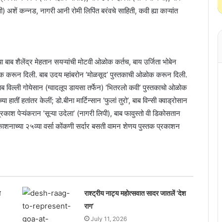
वी) अशें कन्नड, नागरी आनी रोमी लिपिंत बरंवचे साहिती, कवी ह्या काऱ्यांत
या बाब शैलेंद्र मेहतान सयऱ्यांची मोटवी ओळोक कर्तच, बाय उर्जिता भोबेन
ोक करून दिली. बाब उदय म्हांबरोन ’मोळसूद’ पुस्तकाची ओळोक करून दिली.
ाब विल्ली गोयेसान (ग्वादलूप डायसा तर्फेन) ’भितरलो कवी’ पुस्तकाचो ओळोक
या हातीं हतांतर केलीं; डो.बीना मार्टिन्सान ’फुलां तुरो’, बाब विन्सी क्वाड्रोसान
प्रकाश पेऱ्यंकरान ’सूऱ्या उदेला’ (नागरी लिपी), बाब फावुस्तो वी डिकोसतान
प्रकाशनाच्या २५व्या वर्सा कोंकणी सर्दार बसती वामन शेणय पुस्तक प्रकाशन
श
राश्ट्रीय नाट्य महोत्सवात सादर जातलें ‘देश
राग’
July 11, 2026