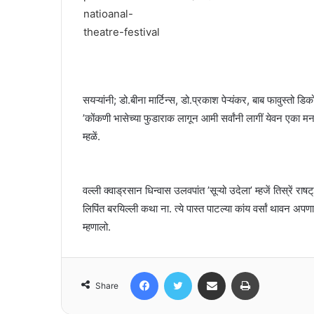
सयऱ्यांनी; डो.बीना मार्टिन्स, डो.प्रकाश पेऱ्यंकर, बाब फावुस्त
’कोंकणी भासेच्या फुडाराक लागून आमी सर्वांनी लागीं येवन एका म
म्हळें.
वल्ली क्वाड्रसान धिन्वास उलवपांत ’सूऱ्यो उदेला’ म्हजें तिस्रें र
लिपिंत बरयिल्ली कथा ना. त्ये पास्त पाटल्या कांय वर्सां थाव
म्हणालो.
Facebook
Twitter
Share via Email
Print
Share