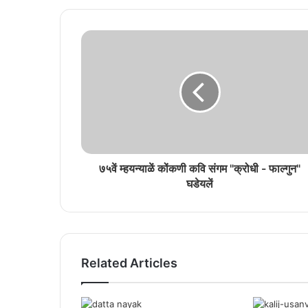
७५वें म्हयन्याळें कोंकणी कवि संगम "क्रोधी - फाल्गुन"
घडेयलें
Related Articles