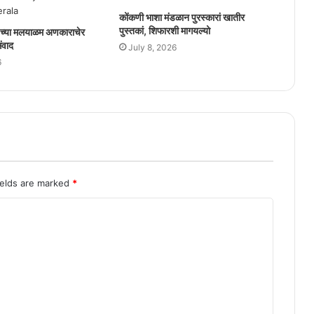
कोंकणी भाशा मंडळान पुरस्कारां खातीर
पुस्तकां, शिफारशी मागयल्यो
’च्या मलयाळम अणकाराचेर
संवाद
July 8, 2026
6
ields are marked
*