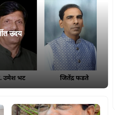
‘हांका’ फावो जालें ‘कोंकणी भाशा मंडळ’ पुरस्कार…
कोचींत शणै गोंयबाब स्मारक प्रस्नोत्तरी सर्त
्तीत उदय
कोंकणी भाशा मंडळान घडोवन हाडलो सरकारी
शिक्षकां खातीर ‘सृजन संवाद’
पुरस्कारां खातीर कोंकणी भाशा मंडळान मारला उलो
‘परिक्रमा 0.6’ खातीर कार्यकारी समिती जाहिर
एकठांय येवया… राजभास कायद्याचे प्रभावी
अंमलबजावणे खातीर वावरुया…