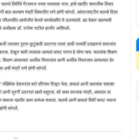
 चलयां विशींचे गैरसमज पयस जावपाक जाय. हाचे खातीर समाजीक विचार
ाल कल्याण मंत्री विश्वजीत राणे हांणी सांगलें. आंतरराष्ट्रीय चलयो दिसा
मसींत आयोजीत केल्ले कार्यावळींत ते उलयताले. ह्या वेळार खात्याची
े अधीक्षक डॉ. राजेश पाटील हाजीर आशिल्ले.
 जाल्यार पुराय कुटुंबाची उदरगत जाता’ हाची जायतीं उदाहरणां समाजांत
म करता. देखून चली जल्माक आयलां वायट मानप हे योग्य न्हय. चलयांक शिक्षण
िक्षण आसल्यार अर्थीक स्थिरताय आनी अर्थीक स्थिरताय आसल्यार हेर
शें मंत्री राणे हांणी सांगलें.
पढ़ाओ’ मोहिमेक देशभरांत बरो परिणाम दिसून येता. बायलां आनी चलयांक सशक्त
लां आनी भुरगीं उदरगत खातें वावुरता. बरें काम करपाक मंत्री, आमदार वा
त समाजा खातीर काम करूंक शकता. चलयो आनी बायलां विशीं वायट भावना
ंणी सांगलें.