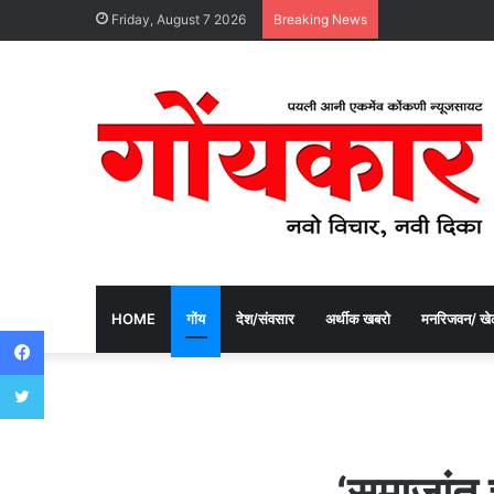
Friday, August 7 2026
Breaking News
HOME
गोंय
देश/संवसार
अर्थीक खबरो
मनरिजवन/ खे
Facebook
Twitter
‘समाजांत