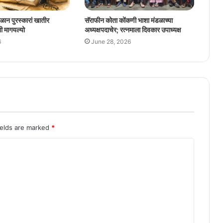
ळान पुरस्कारां खातीर
सॅराफीन कोता कोंकणी भाशा मंडळाच्या
ी मागयल्यो
अध्यक्षपदाचेर; रत्नमाला दिवकार उपाध्यक्ष
6
June 28, 2026
ields are marked
*