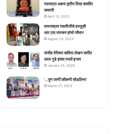
पदयात्रा अक्षय तृतीय दिसा काशींत
समाप्ती
April 15, 2023
वामनाश्रम स्वामीजीचे हस्तुकी
आर.एस.भास्कर हांचो भौमान
August 24, 2023
संजीव वेरेंकार कविता लेखन सर्तीत
उदय गुडे हांका पयलें इनाम
January 25, 2026
‘…पूण ताणीं कोंकणी सोडलिना’
March 27, 2023