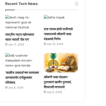
Recent Tech News
दत्ता नायक हांचो राजीनामो
नाकारपाचो कोंकणी भाशा
राश्ट्रीय नाट्य महोत्सवात
मंडळाचो निर्णय
सादर जातलें ‘देश राग’
July 10, 2026
July 11, 2026
‘काळीज उसवलां’च्या मलयाळम
कोंकणी भाशा मंडळान
अणकाराचेर एर्नाकुलमांत
पुरस्कारां खातीर पुस्तकां,
परिसंवाद
शिफारशी मागयल्यो
July 8, 2026
July 8, 2026