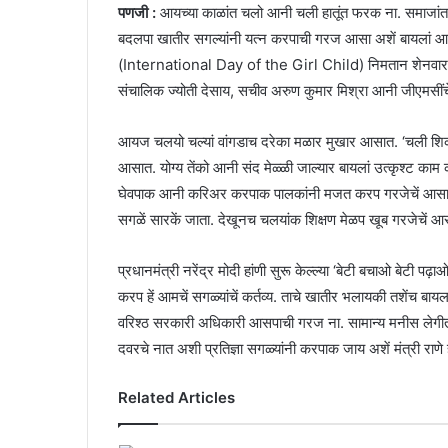
पणजी :
आयच्या काळांत चलो आनी चली हातूंत फरक ना. समाजांत
बदलपा खातीर सगल्यांनी यत्न करपाची गरज आसा अशें बायलां आनी ब
(International Day of the Girl Child) निमतान शेनवारा जीए
संचालिक ज्योती देसाय, सचीव अरुण कुमार मिश्रा आनी जीएमसींच
आयज चलयो चल्यां वांगडाच दरेका मळार मुखार आसात. ‘चली शिकली
आसात. योग्य तेंको आनी संद मेळ्ळी जाल्यार बायलां उत्कृश्ट का
घेवपाक आनी करिअर करपाक पालकांनी मजत करप गरजेचें आसा. श
सगळें सारकें जाता. देखूनच चलयांक शिक्षण मेळप खूब गरजेचें आसा अ
प्रधानमंत्री नरेंद्र मोदी हांणी सुरू केल्ल्या ‘बेटी बचाओ बेटी 
करप हें आमचें सगळ्यांचें कर्तव्य. ताचे खातीर भलायकी तशेंच बाय
वरिश्ठ सरकारी अधिकारी आसपाची गरज ना. सामान्य मनीस लेगी
दवरचे नात अशी प्रतिज्ञा सगळ्यांनी करपाक जाय अशें मंत्री राणे हा
Related Articles