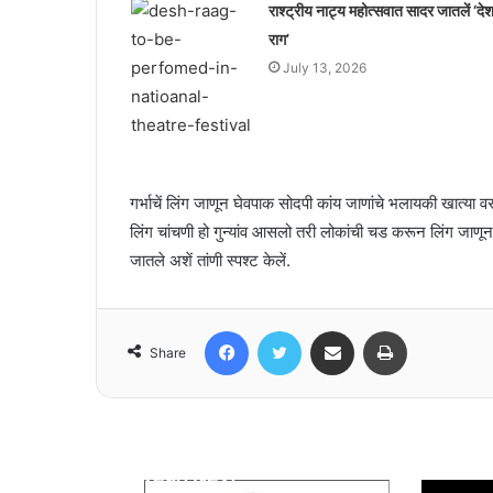
राश्ट्रीय नाट्य महोत्सवात सादर जातलें ‘दे
राग’
July 13, 2026
गर्भाचें लिंग जाणून घेवपाक सोदपी कांय जाणांचे भलायकी खात्या वर
लिंग चांचणी हो गुन्यांव आसलो तरी लोकांची चड करून लिंग जाणून
जातले अशें तांणी स्पश्ट केलें.
Facebook
Twitter
Share via Email
Print
Share
Read Next