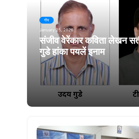
गोंय
January 25, 2026
संजीव वेरेंकार कविता लेखन सर
गुडे हांका पयलें इनाम