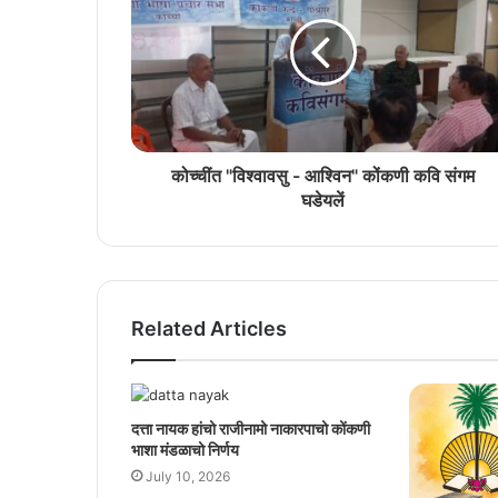
कोच्चींत "विश्वावसु - आश्विन" कोंकणी कवि संगम
घडेयलें
Related Articles
दत्ता नायक हांचो राजीनामो नाकारपाचो कोंकणी
भाशा मंडळाचो निर्णय
July 10, 2026