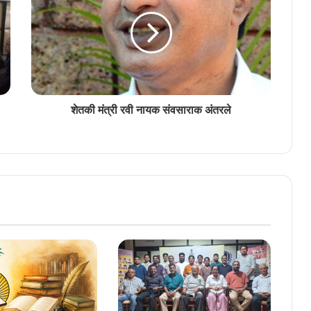
‘निवळ काळजांतल्यान बरें साहित्य उदेता’
शेतकी मंत्री रवी नायक संवसाराक अंतरले