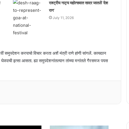
श
राश्ट्रीय नाट्य महोत्सवात सादर जातलें ‘देश
राग’
July 11, 2026
वीं समुपदेशन करपाचो विचार करता अशें मंत्री राणे हांणी सांगलें. कायद्यान
 घेवपाची इत्सा आसता. ह्या समुपदेशनांतल्यान तांच्या मनांतले गैरसमज पयस
संजीव वेरेंकार कविता लेखन सर्तीत उदय गुडे
हांका पयलें इनाम
अखिल भारतीय कोंकणी परिशदेचे वतीन कोचींत
मनोमिलन संम्मेळन
अन्वेषा सिंगबाळ कोंकणी भाशा मंडळाची परत एक
फावट अध्यक्ष