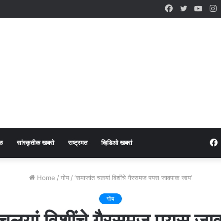
Facebook
Twitter
YouT
I
ळ
सांस्कृतीक खबरो
राष्ट्रमत
व्हिडिओ खबरां
Home
/
गोंय
/
‘समाजांत चलयां विशींचे गैरसमज पयस जावपाक जाय’
गोंय
 चलयां विशींचे गैरसमज पयस जा