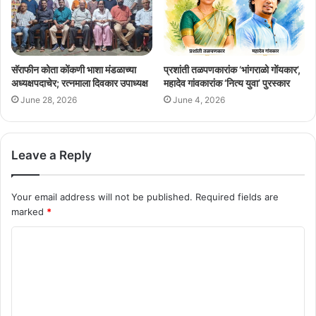
सॅराफीन कोता कोंकणी भाशा मंडळाच्या
प्रशांती तळपणकारांक ‘भांगराळो गोंयकार’,
अध्यक्षपदाचेर; रत्नमाला दिवकार उपाध्यक्ष
महादेव गांवकारांक ‘नित्य युवा’ पुरस्कार
June 28, 2026
June 4, 2026
Leave a Reply
Your email address will not be published.
Required fields are
marked
*
C
o
m
m