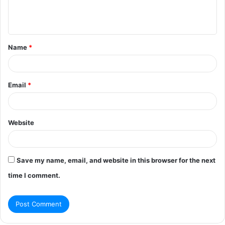
e
n
t
Name
*
*
Email
*
Website
Save my name, email, and website in this browser for the next
time I comment.