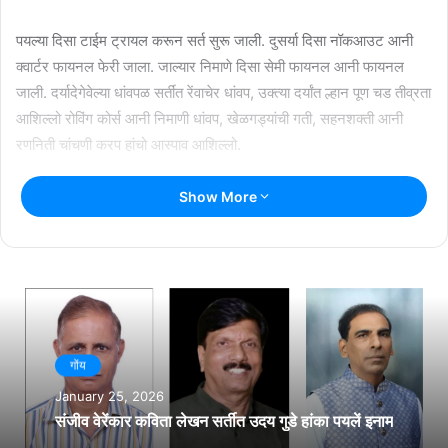
पयल्या दिसा टाईम ट्रायल करून सर्त सुरू जाली. दुसर्या दिसा नॉकआउट आनी
क्वार्टर फायनल फेरी जाला. जाल्यार निमाणे दिसा सेमी फायनल आनी फायनल
जाली. दर्यादेगेवेल्या धांवपळ सर्तींत रेंवाचेर धांवप, उक्त्या दर्यांत ल्हान पूण चड तीव्रता
आशिल्लो रोविंग कोर्स आनी निमाणी धांवप, खेळगड्यांची गती, सहनशक्ती आनी
रणनिती चांचणी करप हांचो आस्पाव आशिल्लो.
Show More
Related Articles
राश्ट्रीय नाट्य महोत्सवात सादर जातलें ‘देश राग’
July 13, 2026
राश्ट्रीय नाट्य महोत्सवात सादर जातलें ‘देश राग’
गोंय
July 11, 2026
January 25, 2026
संजीव वेरेंकार कविता लेखन सर्तीत उदय गुडे हांका पयलें इनाम