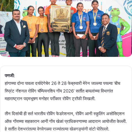
पणजी:
हांगाच्या दोना पावला दर्यादेगेचेर 26 ते 28 फेब्रुवारी मेरेन जाल्ल्या पयल्या ‘बीच
स्प्रिंट नॅशनल रोविंग चॅम्पियनशिप गोंय 2026’ सर्तींत बायलांच्या विभागांत
महाराष्ट्रान पद्मभूषण मनोहर पर्रीकार रोविंग ट्रॉफी जिखली.
तीन दिसांची ही सर्त भारतीय रोविंग फेडरेशनान, रोविंग आनी स्कुलिंग असोसिएशन
ऑफ गोंयच्या सहकारान आनी गोंय खेळां प्राधिकरणाच्या आदारान आयोजीत केल्ली.
हे सर्तींत देशभरांतल्या वेगवेगळ्या राज्यांतल्या खेळगड्यांनी वांटो घेतिल्लो.