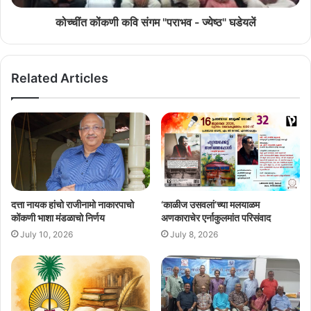
कोच्चींत कोंकणी कवि संगम "पराभव - ज्येष्ठ" घडेयलें
Related Articles
दत्ता नायक हांचो राजीनामो नाकारपाचो
‘काळीज उसवलां’च्या मलयाळम
कोंकणी भाशा मंडळाचो निर्णय
अणकाराचेर एर्नाकुलमांत परिसंवाद
July 10, 2026
July 8, 2026