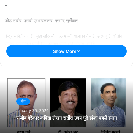
–
जोड सचीव: प्राची प्रभावळकार, प्रमोद सुर्लेकार.
केंद्र समिती वांगडी: जुझे लॉरेन्सो, वल्लभ बर्वे, शलाका देसाई, उदय गुडे, श्वेतांग
नायक, फ्रान्सिस फर्नांडिस, प्रसाद पागी आनी गौरांग भांडिये.
Show More
म्हाल प्रतिनिधी:
काणकोण – अभिजीत पागी, केपे – आकाश गांवकार, सांगे – जगन्नाथ (मिथुन)
गुरव, फोंडे – सुविधा नायक, पेडणे – वेलंकी पेडणेकार, तिसवाडी – सनथ भरणे,
सालसेत – पलाश अग्नी, दिवचल – प्रवीण सावंत, सत्तरी – सारिका नायक,
धारबांदोडे – प्रसाद पांगम, बार्देस – प्राची प्रभावळकार आनी मुरगांव – प्रमोद
गोंय
सुर्लेकार. स्वीकृत वांगडी म्हूण परेश च्यारी हांची निवड जाली.
January 25, 2026
संजीव वेरेंकार कविता लेखन सर्तीत उदय गुडे हांका पयलें इनाम
Related Articles