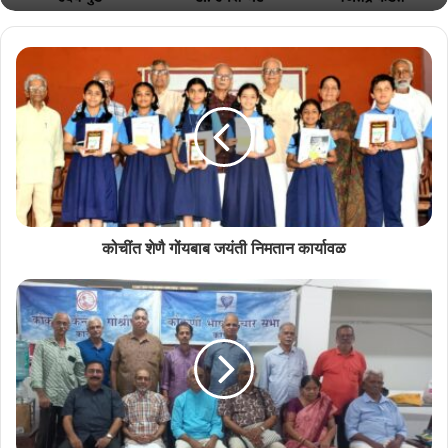
राश्ट्रीय नाट्य महोत्सवात सादर जातलें ‘देश राग’
July 13, 2026
राश्ट्रीय नाट्य महोत्सवात सादर जातलें ‘देश राग’
July 11, 2026
कोचींत शेणै गोंयबाब जयंती निमतान कार्यावळ
ह्या वेंचणुके खातीर कोंकणी लेखक आनी शिक्षक अनील पै हांणी वेंचणूक अधिकारी
म्हूण काम पळयलें.