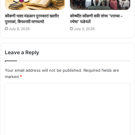
कोंकणी भाशा मंडळान पुरस्कारां खातीर
कोच्चींत कोंकणी कवि संगम “पराभव –
पुस्तकां, शिफारशी मागयल्यो
ज्येष्ठ” घडेयलें
July 8, 2026
July 5, 2026
Leave a Reply
Your email address will not be published.
Required fields are
marked
*
C
o
m
m
e
n