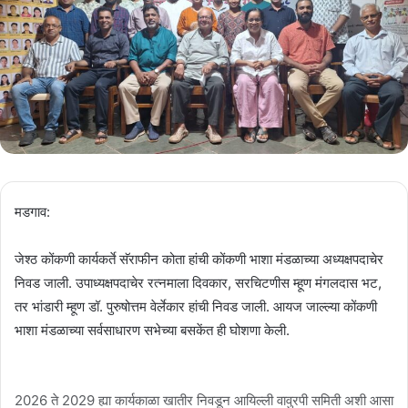
मडगाव:
जेश्ठ कोंकणी कार्यकर्ते सॅराफीन कोता हांची कोंकणी भाशा मंडळाच्या अध्यक्षपदाचेर
निवड जाली. उपाध्यक्षपदाचेर रत्नमाला दिवकार, सरचिटणीस म्हूण मंगलदास भट,
तर भांडारी म्हूण डॉ. पुरुषोत्तम वेर्लेकार हांची निवड जाली. आयज जाल्ल्या कोंकणी
भाशा मंडळाच्या सर्वसाधारण सभेच्या बसकेंत ही घोशणा केली.
2026 ते 2029 ह्या कार्यकाळा खातीर निवडून आयिल्ली वावुरपी समिती अशी आसा