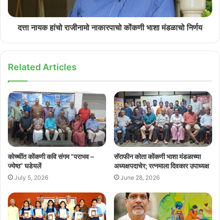
दत्ता नायक हांचो राजीनामो नाकारपाचो कोंकणी भाशा मंडळाचो निर्णय
Related Articles
कोच्चींत कोंकणी कवि संगम “पराभव –
सॅराफीन कोता कोंकणी भाशा मंडळाच्या
ज्येष्ठ” घडेयलें
अध्यक्षपदाचेर; रत्नमाला दिवकार उपाध्यक्ष
July 5, 2026
June 28, 2026