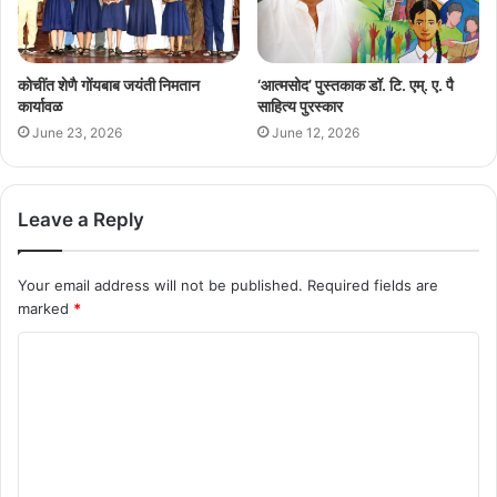
कोचींत शेणै गोंयबाब जयंती निमतान
‘आत्मसोद’ पुस्तकाक डॉ. टि. एम्. ए. पै
कार्यावळ
साहित्य पुरस्कार
June 23, 2026
June 12, 2026
Leave a Reply
Your email address will not be published.
Required fields are
marked
*
C
o
m
m
e