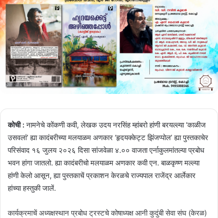
कोची :
नामनेचे कोंकणी कवी, लेखक उदय नरसिंह म्हांबरो हांणी बरयल्ल्या ‘काळीज
उसवलां’ ह्या कादंबरीच्या मलयाळम अणकार ‘हृदयक्केट्ट झिंजप्पोल’ ह्या पुस्तकाचेर
परिसंवाद १६ जुलय २०२६ दिसा सांजवेळा ४.०० वाजता एर्नाकुलमांतल्या प्रबोध
भवन हांगा जातलो. ह्या कादंबरीचो मलयाळम अणकार कवी एन. बाळकृष्ण मल्ल्या
हांणी केलो आसून, ह्या पुस्तकाचें प्रकाशन केरळचे राज्यपाल राजेंद्र आर्लेकार
हांच्या हस्तुकी जालें.
कार्यक्रमाचें अध्यक्षस्थान प्रबोध ट्रस्टचे कोषाध्यक्ष आनी कुदुंबी सेवा संघ (केरळ)