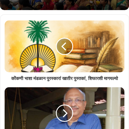
नामवंत साहित्यिक आनी सांस्कृतिक क्षेत्रांतल्या
मान्यवरांचो सहभाग आसतलो.
Related Articles
राश्ट्रीय नाट्य महोत्सवात सादर जातलें
‘देश राग’
July 13, 2026
कोंकणी भाशा मंडळान पुरस्कारां खातीर
पुस्तकां, शिफारशी मागयल्यो
कोंकणी भाशा मंडळान पुरस्कारां खातीर पुस्तकां, शिफारशी मागयल्यो
July 8, 2026
लेखक कुंजी कोचू शेरुब्बू पुस्तकाचेर आपलो अभिप्राय मांडटले. महाराजा कॉलेजाचे
इतिहास विभागाचे प्राध्यापक प्रा. विनोदकुमार कल्लोलिकल समारोपाचें भाषण
करतले आनी आभार प्रदर्शन करतले.