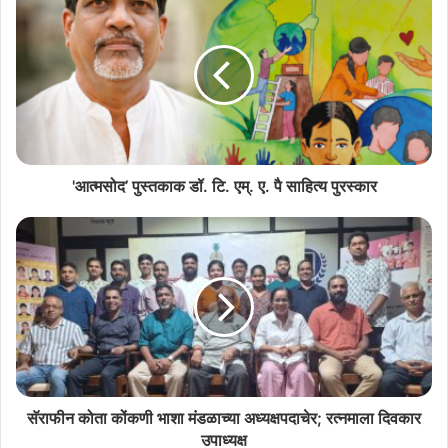
‘काळीज उसवलां’च्या मलयाळम अणकाराचेर एर्नाकुलमांत
परिसंवाद
July 8, 2026
'आत्मसोद’ पुस्तकाक डॉ. टि. एम्. ए. पै साहित्य पुरस्कार
अकादमीचे उपाध्यक्ष प्रोफ.जी.मोहनराव हांणे येवकाराची उतरां उलयली जाल्यार
सरकार्यदरशी के.विश्वनाथन हांणे उपकार मागलो. कार्यावळींत साबार भुरगीं हजर
रावलीं.
सॅराफीन कोता कोंकणी भाशा मंडळाच्या अध्यक्षपदाचेर; रत्नमाला दिवकार
उपाध्यक्ष