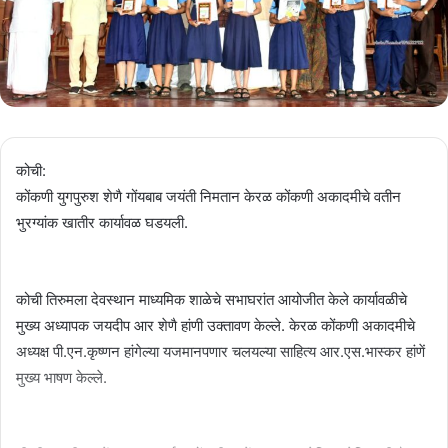
कोची:
कोंकणी युगपुरुश शेणै गोंयबाब जयंती निमतान केरळ कोंकणी अकादमीचे वतीन
भुरग्यांक खातीर कार्यावळ घडयली.
कोची तिरुमला देवस्थान माध्यमिक शाळेचे सभाघरांत आयोजीत केले कार्यावळीचे
मुख्य अध्यापक जयदीप आर शेणै हांणी उक्तावण केल्ले. केरळ कोंकणी अकादमीचे
अध्यक्ष पी.एन.कृष्णन हांगेल्या यजमानपणार चलयल्या साहित्य आर.एस.भास्कर हांणें
मुख्य भाषण केल्ले.