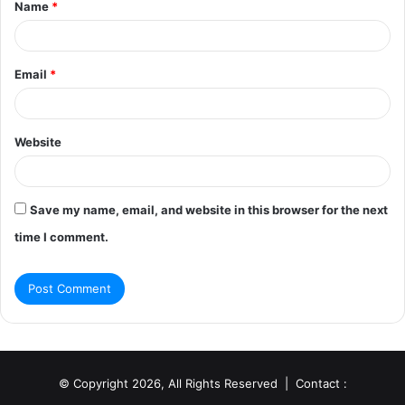
Name
*
*
Email
*
Website
Save my name, email, and website in this browser for the next
time I comment.
© Copyright 2026, All Rights Reserved | Contact :