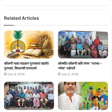
Related Articles
कोंकणी भाशा मंडळान पुरस्कारां खातीर
कोच्चींत कोंकणी कवि संगम “पराभव –
पुस्तकां, शिफारशी मागयल्यो
ज्येष्ठ” घडेयलें
July 8, 2026
July 5, 2026