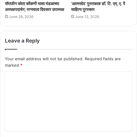
सॅराफीन कोता कोंकणी भाशा मंडळाच्या
‘आत्मसोद’ पुस्तकाक डॉ. टि. एम्. ए. पै
अध्यक्षपदाचेर; रत्नमाला दिवकार उपाध्यक्ष
साहित्य पुरस्कार
June 28, 2026
June 12, 2026
Leave a Reply
Your email address will not be published.
Required fields are
marked
*
C
o
m
m
e
n
t