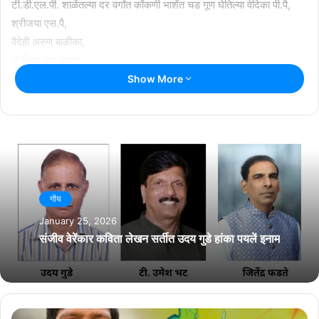
टी.डी.एल.पी. शाळेंतल्या दर वर्गांत कोंकणी भाशेंत चड गूण घेतिल्या वेदिका पी.पै,
श्रीजया एस.पै,
वैदेही अरुण बाळीका,
ऋतिका आर.कामत
ह्या विद्यार्थ्यांक ‘श्रीनिवास शेणै पुरस्कार’ भेटेयलें. आनी टी.डी.जी.एल.पी. शाळेंतल्या
Show More
संहित एस.पै,
निकिता एस.प्रभु,
तवनीष एन.प्रभु
अनामिका मनोज शेणै
यदुनंद एस.प्रभु ह्या विद्यार्थ्यांक ‘द्रौपदी पुरस्कार’ भेटेयलें.
गोंय
प्रोफ.के.एन.रमेश भट, रविन्द्रन एन., जया बालकृष्णन, विजयन के. हांणीं उलयलें.
January 25, 2026
संजीव वेरेंकार कविता लेखन सर्तीत उदय गुडे हांका पयलें इनाम
Related Articles
राश्ट्रीय नाट्य महोत्सवात सादर जातलें ‘देश राग’
July 13, 2026