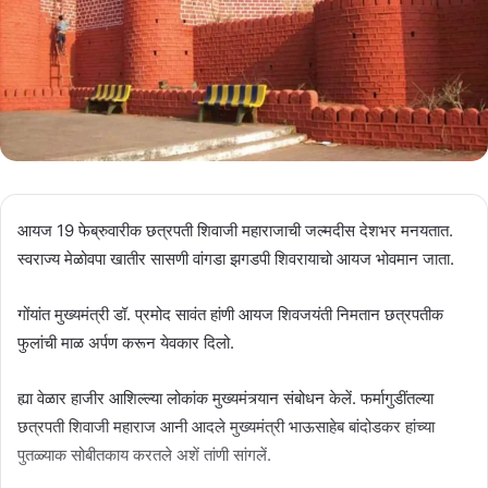
आयज 19 फेब्रुवारीक छत्रपती शिवाजी महाराजाची जल्मदीस देशभर मनयतात.
स्वराज्य मेळोवपा खातीर सासणी वांगडा झगडपी शिवरायाचो आयज भोवमान जाता.
गोंयांत मुख्यमंत्री डॉ. प्रमोद सावंत हांणी आयज शिवजयंती निमतान छत्रपतीक
फुलांची माळ अर्पण करून येवकार दिलो.
ह्या वेळार हाजीर आशिल्ल्या लोकांक मुख्यमंत्र्यान संबोधन केलें. फर्मागुडींतल्या
छत्रपती शिवाजी महाराज आनी आदले मुख्यमंत्री भाऊसाहेब बांदोडकर हांच्या
पुतळ्याक सोबीतकाय करतले अशें तांणी सांगलें.