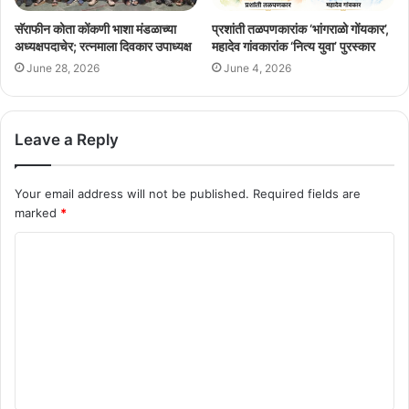
सॅराफीन कोता कोंकणी भाशा मंडळाच्या
प्रशांती तळपणकारांक ‘भांगराळो गोंयकार’,
अध्यक्षपदाचेर; रत्नमाला दिवकार उपाध्यक्ष
महादेव गांवकारांक ‘नित्य युवा’ पुरस्कार
June 28, 2026
June 4, 2026
Leave a Reply
Your email address will not be published.
Required fields are
marked
*
C
o
m
m
e
n