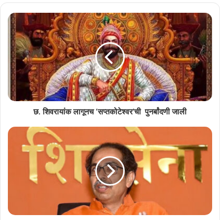
प्रधानमंत्री नरेंद्र मोदी हांणी कल्पना केल्ल्या प्रमाण भारत@100 निमतान
देशभरांत वेगवेगळे उपक्रम चालीक लायतले. हे खातीर वर्सभर गोंयांत जायत्यो
कार्यावळी घडोवन हाडटले.
शिवजयंती निमतान राज्यभरांतल्या सगल्या किल्ल्यांची जीर्णोध्दार करपा खातीर आनी
गोंयांत पर्यटनाक चालना दिवपा खातीर सरकार यत्न करता अशें मुख्यमंत्र्यांनी
सांगलें.
छ. शिवरायांक लागूनच ‘सप्तकोटेश्वर’ची पुनर्बांदणी जाली
तशेंच आयचे तरणाटे पिळगेक शिवरायाचे विचार, ताचें राजकारण आनी ताचीं धोरणां
समजून घेवपाक मदत करपा खातीर गोंय विद्यापिठांत पयलेच खेपे संशोधन अध्यक्षाची
थापणूक जाल्या.