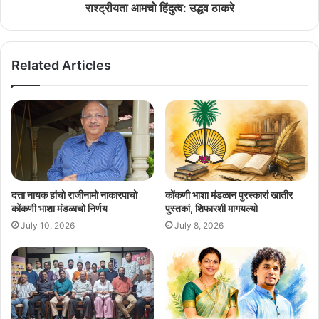
राश्ट्रीयता आमचो हिंदुत्व: उद्धव ठाकरे
Related Articles
दत्ता नायक हांचो राजीनामो नाकारपाचो
कोंकणी भाशा मंडळान पुरस्कारां खातीर
कोंकणी भाशा मंडळाचो निर्णय
पुस्तकां, शिफारशी मागयल्यो
July 10, 2026
July 8, 2026