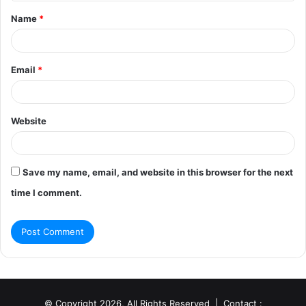
t
Name
*
*
Email
*
Website
Save my name, email, and website in this browser for the next
time I comment.
© Copyright 2026, All Rights Reserved | Contact :