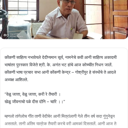
कोंकणी साहित्य नभावेयले देदीप्यमान सूर्य, नामनेचे कवी आनी साहित्य अकादमी
भाषांतर पुरस्कार विजेते श्री. के. अनंत भट हांचे आज कोच्चींत निधन जालें.
कोंकणी भाषा प्रचार सभा आनी कोंकणी केन्द्र – गोश्रीपुर हे संस्थेंचे ते आदले
अध्यक्ष आशिल्ले.
“वेळु जात्ता, वेळु जात्ता, करी रे तैयारी ।
खेळु जीवनाचो पळे दीस दोनि – चारि ।।”
म्हणलो तांगेलोच गींत ताणी वेदीचेर आनी मित्रांलागी गेले तीन वर्ष सदा गुंगुनेवून
असताले. तानी अंतिम यात्रेक तैयारी करचे वरी आमकां दिसतालें. आनी आज ते