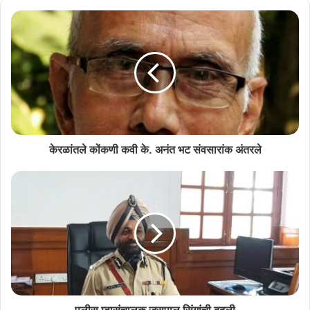
केरळांतले कोंकणी कवी के. अनंत भट संवसारांक अंतरले
के. अनंत भट
28.09.1939-तु कोच्चींतु जनन. प्राथमिक आनी हैस्कूल शिक्षण कोच्ची
टी.डी.स्कूलांत जालें. हिंदी राष्ट्रभाषा, संस्कृत कोविद, गीता विशारद आनी रामायण
मध्यमा परीक्षेंतु पारंगत जाले.
संस्कृत, हिंदी, कोंकणी भासांनी खूब साहित्यपरिश्रमु केला. आकाशवाणी धारवाड,
मंगळूर पणजी, मुंबय, कालिकट, तिरुवनंतपुरम, आलेप्पी, तृशूर इत्यादी केंद्रांवाटेन
हांगेलीं गीतां, कविता, कथा, उल्लोवप आनी संगीतरूपकां प्रसार केल्यां. तुळसीदास,