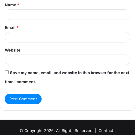
Name
*
*
Email
*
Website
Save my name, email, and website in this browser for the next
time I comment.
© Copyright 2026, All Rights Reserved | Contact :