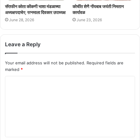
सॅराफीन कोता कोंकणी भाशा मंडळाच्या
कोचींत शेणै गोंयबाब जयंती निमतान
अध्यक्षपदाचेर; रत्नमाला दिवकार उपाध्यक्ष
कार्यावळ
June 28, 2026
June 23, 2026
Leave a Reply
Your email address will not be published.
Required fields are
marked
*
C
o
m
m
e
n
t