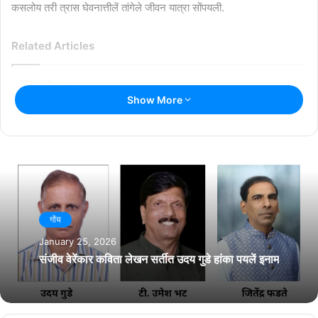
कसलोय तरी त्रास घेवनात्तीलें तांगेले जीवन यात्रा सोंपयली.
Related Articles
राश्ट्रीय नाट्य महोत्सवात सादर जातलें ‘देश राग’
Show More
July 13, 2026
‘काळीज उसवलां’च्या मलयाळम अणकाराचेर एर्नाकुलमांत
परिसंवाद
July 8, 2026
गोंय
January 25, 2026
संजीव वेरेंकार कविता लेखन सर्तीत उदय गुडे हांका पयलें इनाम