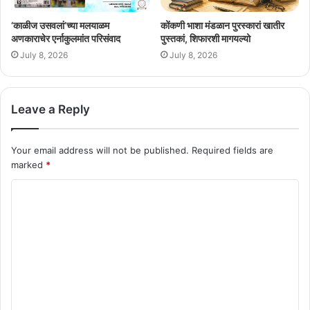
‘काळीज उसवलां’च्या मलयाळम
कोंकणी भाशा मंडळान पुरस्कारां खातीर
अणकाराचेर एर्नाकुलमांत परिसंवाद
पुस्तकां, शिफारशी मागयल्यो
July 8, 2026
July 8, 2026
Leave a Reply
Your email address will not be published.
Required fields are
marked
*
C
o
m
m
e
n