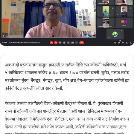
आशावादी प्रकाशनान मांडून हाड‌ल्ली जागतीक डिजिटल कोंकणी कविगोश्टी, मार्च
५ तारिकेच्या आयतारा सांजेर ४:३० थावन ६:०० परयांत चल्ली. युरोप, गलफ तशेंच
भरतांतल्या मुंबय, बेंगळूर, मंगळूर, कूर्ग, गोंय अशें वेग-वेगळ्या प्रांत्यांतल्या कविंनी ह्या
कविगोश्टिंत आपलीं कविता सादर केलीं.
येवकार उलवप उलयिल्लो विश्व-कोंकणी केंद्रचो विमला वी. पै. पुरसकार जिकपी
नाम्नेचो कोंकणी कवी बाब शयलेंद्र मेहतान “कशें आज डिजिटल माध्यमान वेग-
वेगळ्या भंवारांत जियेतेल्यांक एका शेवोटान, एका मनान काम कर्ची वाट निर्माण करून
दिल्या आनी ह्या सक्तेचो बरो उपेग करून आमी, कविंनी कोंकणी भास सगळ्या ल्हान-