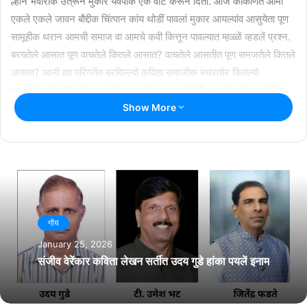
ल्हान भंवारांक उत्रून मुकार येवपाक एक वाट करून दिता. आज कोंकणिंत आमी
एकले एकले जावन बौद्दीक चिंत्पान कांय थोडीं पावलां मुकार आयल्यांव आसुयेता पूण
सामूहीक थरान आमची समाज वा आमचे कवी कित्तून पावल्यात म्हळ्ळें व्हडलें प्रश्न.
बरयतेले आसात पूण वाचतेले कितले आसात? वाचतेले आसतीत पूण समजतेले कितले
आसात? आनी ह्या परिगतेंत बरयिल्ल्यो कविता समाजीक स्थराचेर कितल्यो
प्रसंगिकतायेच्यो? जेदना पासोन एक कवी एका समाजेचो अनभोग जोडून कविता
बरयना तेदोळ पासोन त्या कवितेक कांय मोल ना” म्हणालो तशेंच विश्व-कोंकणी
Show More
केंद्रचो विमला वी. पै. पुरसकार जिकपी कवी बाब उदय म्हांबरोची मटवी वळोक
करून कविगोश्टी चलवन व्हरुंक मागलें.
गोंय
January 25, 2026
संजीव वेरेंकार कविता लेखन सर्तीत उदय गुडे हांका पयलें इनाम