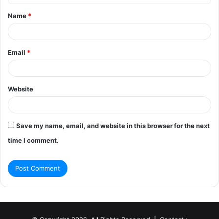
t
Name
*
*
Email
*
Website
Save my name, email, and website in this browser for the next
time I comment.