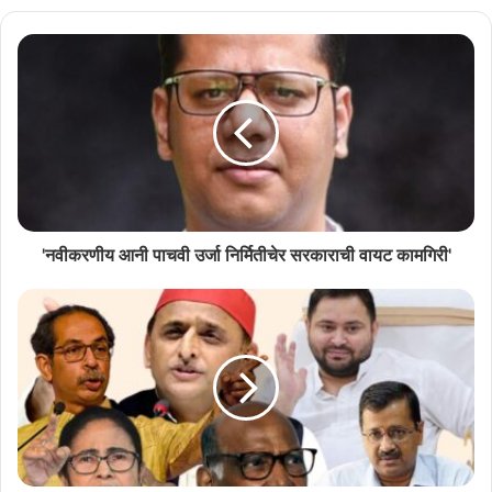
’रात नशेची’ कवितेंत कविगोश्टिची सुरवात केल्ल्या बाब उदय म्हांबरोन “आमी कोंकणी
भाशेची ग्रेसत‌काय समजुंचें व्हड मन दाकयलें तर, आमकां कोंकणी भाशीक, जांव तो
खंच्याय वठारांत आसूं, पूण आमचोच भाव-भयण अशें भग्ता. देकून गोंयांत आसूं,
कर्नाटकांत आसूं, केरळांत आसूं वा मुंबयांत आसूं, कोंकणी भाशीक आमचेच आनी हें
चिंतप मात्र आमकां मुकार वरुंक सक्ता” म्हणालो.
Related Articles
'नवीकरणीय आनी पाचवी उर्जा निर्मितीचेर सरकाराची वायट कामगिरी'
कोच्चींत कोंकणी कवि संगम “पराभव – आषाढ” घडेयलें
August 9, 2026
राश्ट्रीय नाट्य महोत्सवात सादर जातलें ‘देश राग’
July 13, 2026