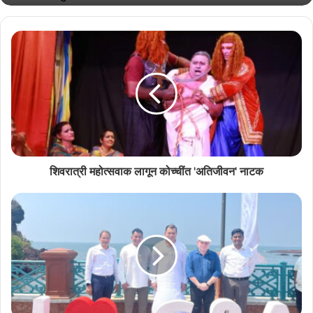
Related Articles
राश्ट्रीय नाट्य महोत्सवात सादर जातलें ‘देश राग’
July 13, 2026
राश्ट्रीय नाट्य महोत्सवात सादर जातलें ‘देश राग’
July 11, 2026
शिवरात्री महोत्सवाक लागून कोच्चींत 'अतिजीवन' नाटक
ह्या वेळार कोंकणी भाशा मंडळाची अध्यक्ष अन्वेषा सिंगबाळ, सर्तीची पुरस्कर्ती अॅड.
दीपा सिंगबाळ, धेंपे महाविद्यालयाच्यो प्राचार्य डॉ. वृंदा बोरकार तशेंच सर्तीचे संयोजक
श्वेतांग नायक हजर आशिल्ले. धेंपे महाविद्यालयाच्यो सहयोगी प्राध्यापक अंजु
साखरदांडे हांणी उपकाराचें उलोवप केलें.
क्वीज लॅबसचे कक्षम नायक, उर्वशी नायक, देविका रेडकार, डॉ. श्रावणी नायक,