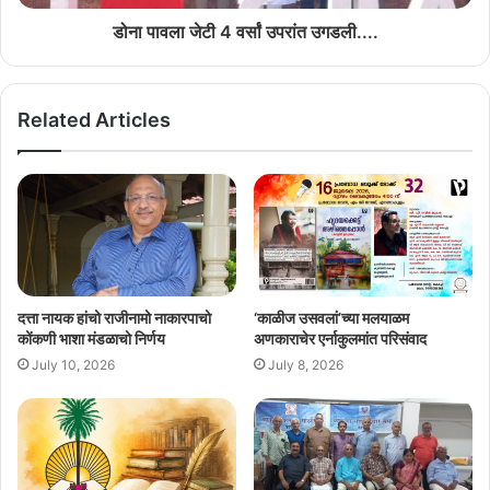
श्रध्दा शिरोडकार, श्वेतांग नायक, सुरज कामत, अमेय गोवेकार, मोहीत सुखठणकार
डोना पावला जेटी 4 वर्सां उपरांत उगडली....
तशेंच अनुराग वेर्डेकार हांणी समर्थपणान प्रस्नमाची जैतीवंत केली. दिव्या कलंगुटकर
हांणे उक्तावण तशेंच समारोप सुवाळ्याचें सुत्रसंचालन केलें.
Related Articles
दत्ता नायक हांचो राजीनामो नाकारपाचो
‘काळीज उसवलां’च्या मलयाळम
कोंकणी भाशा मंडळाचो निर्णय
अणकाराचेर एर्नाकुलमांत परिसंवाद
July 10, 2026
July 8, 2026