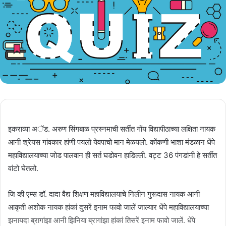
इकराव्या अॅड. अरुण सिंगबाळ प्रस्नमाची सर्तींत गोंय विद्यापीठाच्या लक्षिता नायक
आनी श्रेयस गांवकार हांणी पयलो येवपाचो मान मेळयलो. कोंकणी भाशा मंडळान धेंपे
महाविद्यालयाच्या जोड पालवान ही सर्त घडोवन हाडिल्ली. वट्ट 36 पंगडांनी हे सर्तींत
वांटो घेतलो.
जि व्ही एम्स डॉ. दादा वैद्य शिक्षण महाविद्यालयाचे निलीन गुरूदास नायक आनी
आकृती अशोक नायक हांकां दुसरें इनाम फावो जालें जाल्यार धेंपे महाविद्यालयाच्या
झनायदा ब्रागांझा आनी झिनिया ब्रागांझा हांकां तिसरें इनाम फावो जालें. धेंपे