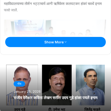
महाविद्यालयाच्या तोर्शन भट्टाचार्य आनी ऋषिकेश कलघटकर हांकां चवथें इनाम
फावो जालें.
Show More
सर्तीच्या समारोप सुवाळ्याक गोवन वार्ता दिसाळ्याचे संपादक पांडुरंग गांवकार हे मुखेल
गोंय
सोयरे म्हूण हजर आशिल्ले. कोंकणी भाशा मंडळाची ही सर्त आयज गोंयातली एक
January 25, 2026
मॉडेल सर्त जाल्या. ह्या सर्तींतल्यान जिपीएससी तशेंच हेर परिक्षांचीय तयारी जावं येता.
संजीव वेरेंकार कविता लेखन सर्तीत उदय गुडे हांका पयलें इनाम
ह्या सर्तींत विचारील्ल्या कांय प्रस्नांच्यो जापो आपले खातीर लेगीत कठीण आशिल्ल्यो
अशें म्हणत तांणी आयोजकांक परबीं भेटयली.