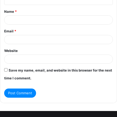
t
Name
*
*
Email
*
Website
Save my name, email, and website in this browser for the next
time I comment.