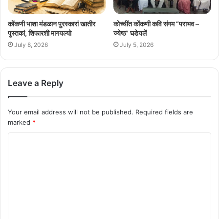
कोंकणी भाशा मंडळान पुरस्कारां खातीर
कोच्चींत कोंकणी कवि संगम “पराभव –
पुस्तकां, शिफारशी मागयल्यो
ज्येष्ठ” घडेयलें
July 8, 2026
July 5, 2026
Leave a Reply
Your email address will not be published.
Required fields are
marked
*
C
o
m
m
e
n