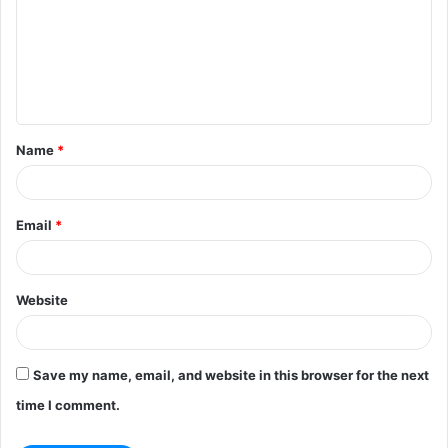
m
m
e
n
t
Name
*
*
Email
*
Website
Save my name, email, and website in this browser for the next
time I comment.