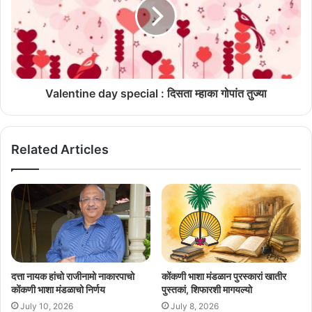
म्हत्वाचीं थळां म्हूण बेगीन कळोवचें अशी मागणी युरी आलेमाव हांणी केल्या.
आठवे गोंय विधानसभेच्या दुसऱ्या अधिवेशनांत सगल्या इतिहासीक थळांक
अधिसुचोवणी दितले अशें मुख्यमंत्र्यान म्हाका आश्वासन दिल्लें. उल्लेख केल्ल्या
सुवातींची राखण, सांबाळ आनी सांबाळ करपा खातीर सरकारान गरजेचीं पावलां
Valentine day special : दिसता म्हाका गोपांत तुज्या
उबारतले अशें तांणी म्हाका समजायलें. दुर्दैवान सरकारान आयज मेरेन कसलीच
कारवाय सुरू करूंक ना अशें युरी आलेमावान आपल्या पत्रांत सांगलां.
Related Articles
दत्ता नायक हांचो राजीनामो नाकारपाचो
कोंकणी भाशा मंडळान पुरस्कारां खातीर
कोंकणी भाशा मंडळाचो निर्णय
पुस्तकां, शिफारशी मागयल्यो
July 10, 2026
July 8, 2026