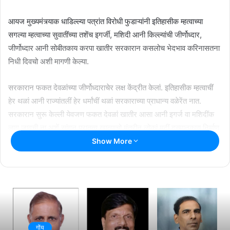
आयज मुख्यमंत्र्याक धाडिल्ल्या पत्रांत विरोधी फुडाऱ्यांनी इतिहासीक म्हत्वाच्या
सगल्या म्हत्वाच्या सुवातींच्या तशेंच इगर्जी, मशिदी आनी किल्ल्यांची जीर्णोध्दार,
जीर्णोध्दार आनी सोबीतकाय करपा खातीर सरकारान कसलोच भेदभाव करिनासतना
निधी दिवचो अशी मागणी केल्या.
सरकारान फकत देवळांच्या जीर्णोध्दाराचेर लक्ष केंद्रीत केलां. इतिहासीक म्हत्वाचीं
हेर थळां आनी राज्यांतलीं हेर धर्मांचीं थळां सरकाराच्या प्राधान्य वळेरेंत नात.
सरकारान सुरू केल्ली येवजण फकत देवळां खातीर आसा आनी इगर्ज वा मशिदींक
लागू जावची ना अशें सांगून पुरातत्व खात्याचो मंत्रीन लोकां मदीं दुस्मानकाय निर्माण
केल्या असो उल्लेख युरी आलेमाव हांणी आपल्या पत्रांत केला.
Show More
Related Articles
राश्ट्रीय नाट्य महोत्सवात सादर जातलें ‘देश राग’
July 13, 2026
गोंय