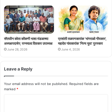
सॅराफीन कोता कोंकणी भाशा मंडळाच्या
प्रशांती तळपणकारांक ‘भांगराळो गोंयकार’,
अध्यक्षपदाचेर; रत्नमाला दिवकार उपाध्यक्ष
महादेव गांवकारांक ‘नित्य युवा’ पुरस्कार
June 28, 2026
June 4, 2026
Leave a Reply
Your email address will not be published.
Required fields are
marked
*
C
o