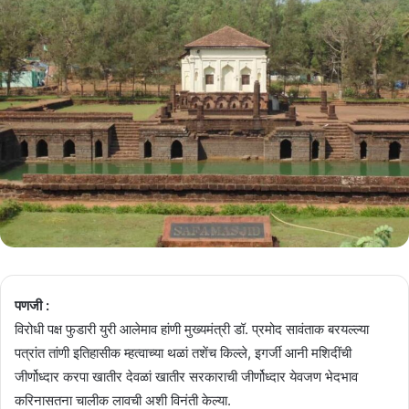
पणजी :
विरोधी पक्ष फुडारी युरी आलेमाव हांणी मुख्यमंत्री डॉ. प्रमोद सावंताक बरयल्ल्या
पत्रांत तांणी इतिहासीक म्हत्वाच्या थळां तशेंच किल्ले, इगर्जी आनी मशिदींची
जीर्णोध्दार करपा खातीर देवळां खातीर सरकाराची जीर्णोध्दार येवजण भेदभाव
करिनासतना चालीक लावची अशी विनंती केल्या.