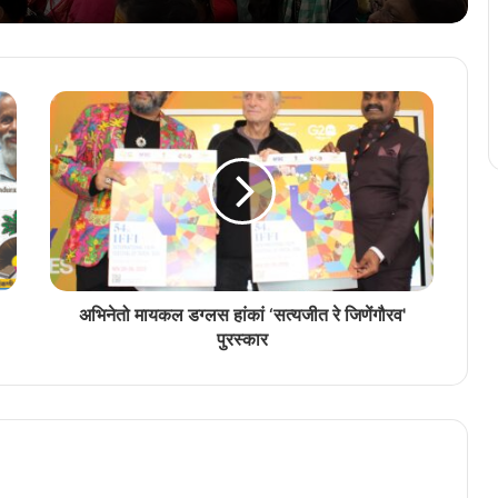
एळमक्करात घडयलें कोंकणी साक्षरताय शिबीर
अखिल भारतीय कोंकणी परिशदेचे वतीन कोचींत
मनोमिलन संम्मेळन
‘भुरग्यांक भास सांगून दिवचें, ती पिळगी पिळग्यां मेरेन
पावतली’
अभिनेतो मायकल डग्लस हांकां ‘सत्यजीत रे जिणेंगौरव'
पुरस्कार