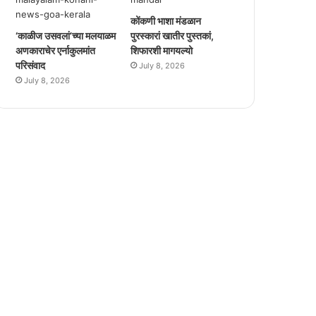
कोंकणी भाशा मंडळान
‘काळीज उसवलां’च्या मलयाळम
पुरस्कारां खातीर पुस्तकां,
अणकाराचेर एर्नाकुलमांत
शिफारशी मागयल्यो
परिसंवाद
July 8, 2026
July 8, 2026