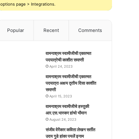
options page > Integrations.
Popular
Recent
Comments
वामनाश्रम स्वामीजीची एकात्मत
पदयात्रेची काशीत समाप्ती
April 24, 2023
वामनाश्रम स्वामीजीची एकात्मत
पदयात्रा अक्षय तृतीय दिसा काशींत
समाप्ती
April 15, 2023
वामनाश्रम स्वामीजीचे हस्तुकी
आर.एस.भास्कर हांचो भौमान
August 24, 2023
संजीव वेरेंकार कविता लेखन सर्तीत
उदय गुडे हांका पयलें इनाम