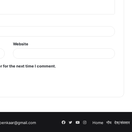
Website
r for the next time I comment.
.goenkaar@gmail.com
Facebook
Twitter
YouTube
Instagram
Home
गोंय
देश/संवसार