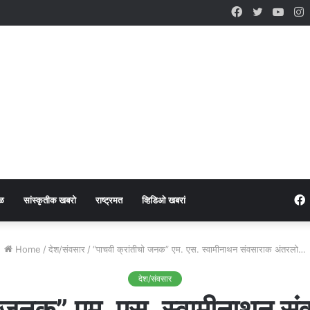
Facebook
Twitter
YouT
I
ळ
सांस्कृतीक खबरो
राष्ट्रमत
व्हिडिओ खबरां
Home
/
देश/संवसार
/
“पाचवी क्रांतीचो जनक” एम. एस. स्वामीनाथन संवसाराक अंतरलो…
देश/संवसार
चो जनक” एम. एस. स्वामीनाथन स