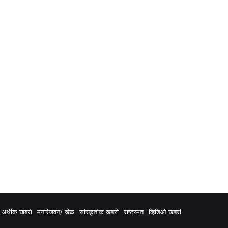
अर्थीक खबरो
मनरिजवन/ खेळ
सांस्कृतीक खबरो
राष्ट्रमत
व्हिडिओ खबरां