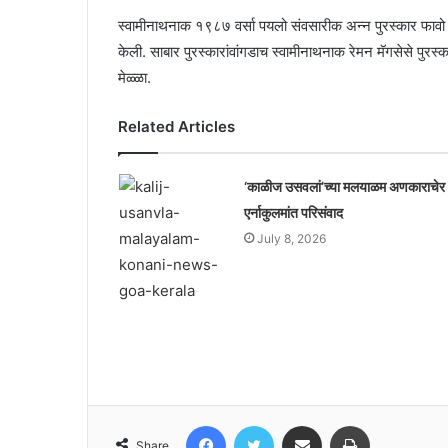
स्वामीनाथनाक १९८७ वर्सा पयलो संवसारीक अन्न पुरस्कार फावो ज
केली. साबार पुरस्कारांवांगडाच स्वामीनाथनाक रेमन मॅगसेसे पु
मेळ्ळा.
Related Articles
‘काळीज उसवलां’च्या मलयाळम अणकाराचेर
एर्नाकुलमांत परिसंवाद
July 8, 2026
Facebook
Twitter
Share via Email
Print
Share