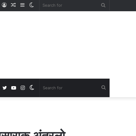
ube
nstagram
Log
Random
Sidebar
Switch
Search
In
Article
skin
for
Facebook
Twitter
YouTube
Instagram
Switch
Search
skin
for
ंवसाराक अंतरलो…