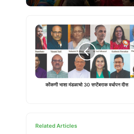
कोंकणी भाशा मंडळाचो 30 सप्टेंबराक वर्धापन दीस
Related Articles