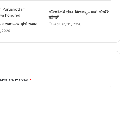
कोंकणी कवि संगम “विश्वावसु – माघ” कोच्चींत
घडेयलें
तम नारायण मल्या हांचो सन्मान
February 15, 2026
, 2026
ields are marked
*