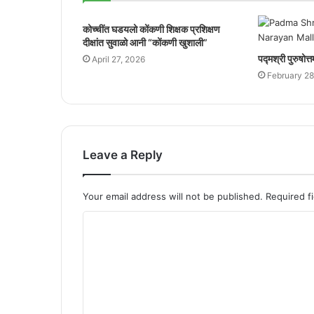
कोच्चींत घडयलो कोंकणी शिक्षक प्रशिक्षण
दीक्षांत सुवाळो आनी “कोंकणी खुशाली”
पद्मश्री पुरुषोत्
April 27, 2026
February 28
Leave a Reply
Your email address will not be published.
Required f
C
o
m
m
e