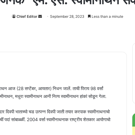
Chief Editor
Send
September 28, 2023
Less than a minute
an
email
ीनाथन आज (28 सप्टेंबर, आयतार) निधन जालें. ताची पिराय 98 वर्सां
मीनाथन, मधुरा स्वामीनाथन आनी नित्य स्वामीनाथन हांकां सोडून गेला.
आदार दिवपी भाताच्यो चड उत्पन्न दिवपी जाती तयार करपाक स्वामीनाथनाचो
वाचीं पदां सांबाळ्ळीं. 2004 वर्सा स्वामीनाथनाक राष्ट्रीय शेतकार आयोगाचो