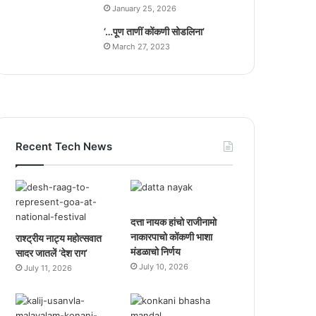
January 25, 2026
‘…पूण ताणीं कोंकणी सोडलिना’
March 27, 2023
Recent Tech News
दत्ता नायक हांचो राजीनामो
नाकारपाचो कोंकणी भाशा
राश्ट्रीय नाट्य महोत्सवात
मंडळाचो निर्णय
सादर जातलें ‘देश राग’
July 10, 2026
July 11, 2026