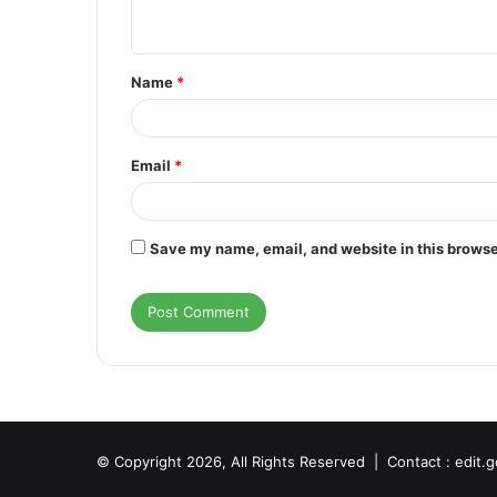
n
t
Name
*
*
Email
*
Save my name, email, and website in this browse
© Copyright 2026, All Rights Reserved | Contact : edit