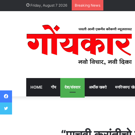
Friday, August 7 2026
Breaking News
HOME
गोंय
देश/संवसार
अर्थीक खबरो
मनरिजवन/ खे
Facebook
Twitter
“पाचवी क्रांती