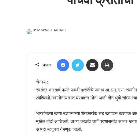
Facebook
Twitter
Share via Email
Print
Share
चेन्नय :
स्वतंत्र भारताचे पयले पाचवी क्रांतीचे जनक डॉ. एम. एस. स्वाम
आशिल्ली. स्वामीनाथनाक घरकान्न मीना आनी तीन धुवो सौम्या स्वा
भारतांतल्या उण्या उत्पन्नाच्या शेतकारांक चड उत्पादन करपाक 
मुखेल वांटो आशिल्लो. ताच्या काळांत ताणें प्रशासनांत साबार म्हत्
अध्यक्ष म्हणूनय नेमणूक जाली.