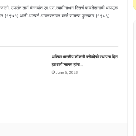
ालो. उपरांत ताणें चेन्नयांत एम.एस.स्वामीनाथन रिसर्च फावंडेशनाची थापणूक
रस्कार (१९७१) आनी आल्बर्ट आयनस्टायन वर्ल्ड सायन्स पुरस्कार (१९८६)
अखिल भारतीय कोंकणी परीषदेचो स्थापना दिस
ह्या वर्सा ‘सागर’ हांगा…
June 5, 2026
वामनाश्रम स्वामीजीची एकात्मत पदयात्रेची काशीत
समाप्ती
वामनाश्रम स्वामीजीची एकात्मत पदयात्रा अक्षय
तृतीय दिसा काशींत समाप्ती