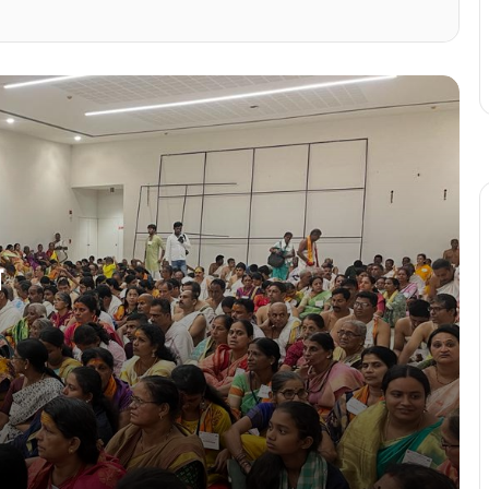
वामनाश्रम स्वामीजीचे हस्तुकी आर.एस.भास्कर हांचो
भौमान
‘…पूण ताणीं कोंकणी सोडलिना’
कार्णाकोडम शिद्धीविनायक सभाघरांत कोंकणी
साक्षरताय कार्यक्रम उमेदीन
त
कोचींत कोंकणी अन्न महोत्सवाक बरों प्रतिसाद
वामनाश्रम स्वामीजीचे चातूरमास वृत मांगळूरांत जुलै
3 तारखेक सुरू