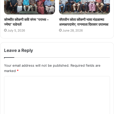
कोच्चींत कोंकणी कवि संगम “पराभव –
सॅराफीन कोता कोंकणी भाशा मंडळाच्या
ज्येष्ठ” घडेयलें
अध्यक्षपदाचेर; रत्नमाला दिवकार उपाध्यक्ष
July 5, 2026
June 28, 2026
Leave a Reply
Your email address will not be published.
Required fields are
marked
*
C
o
m
m
e