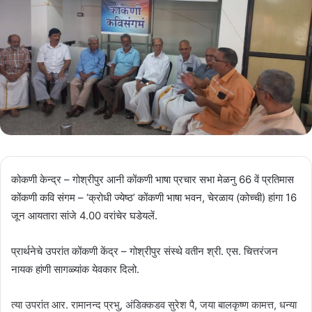
कोकणी केन्द्र – गोश्रीपुर आनी कोंकणी भाषा प्रचार सभा मेळनु 66 वें प्रतिमास
कोंकणी कवि संगम – ‘क्रोधी ज्येष्ठ’ कोंकणी भाषा भवन, चेरळाय (कोच्ची) हांगा 16
जून आयतारा सांजे 4.00 वरांचेर घडेयलें.
प्रार्थनेचे उपरांत कोंकणी केंद्र – गोश्रीपुर संस्थे वतीन श्री. एस. चित्तरंजन
नायक हांणी सागळ्यांक येवकार दिलो.
त्या उपरांत आर. रामानन्द प्रभु, अंडिक्कडव सुरेश पै, जया बालकृष्ण कामत्त, धन्या