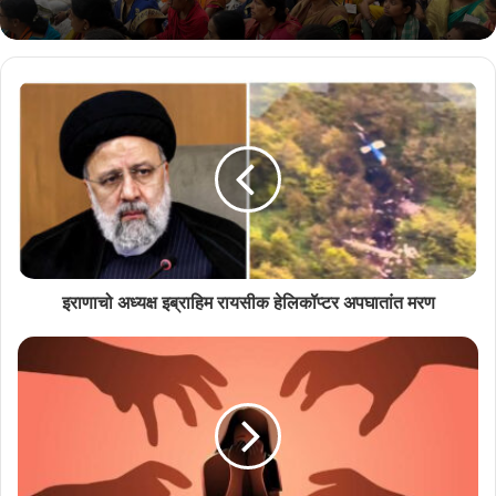
इराणाचो अध्यक्ष इब्राहिम रायसीक हेलिकॉप्टर अपघातांत मरण