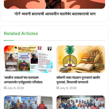
‘पोर्न’ व्यसनी बापायाची अल्पवयीन चलयेचेर बलात्काराचो यत्न
Related Articles
‘काळीज उसवलां’च्या मलयाळम
कोंकणी भाशा मंडळान पुरस्कारां खातीर
अणकाराचेर एर्नाकुलमांत परिसंवाद
पुस्तकां, शिफारशी मागयल्यो
July 8, 2026
July 8, 2026