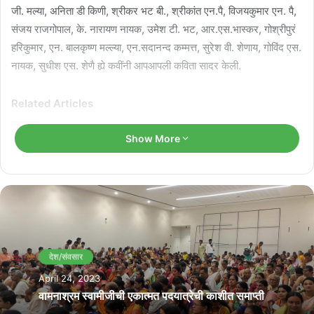
जी. मल्या, अनिता डी किणी, श्रीकर भट बी., श्रीकांत एन.पै, विजयकुमार एन. पै,
संजय राजगोपाल, के. नारायण नायक, उमेश टी. भट, आर.एस.भास्कर, गोश्रीपुरं
हरिकुमार, एन. बालकृष्ण मल्ल्या, एन.सदानन्द कम्मत्त, सुरेश वी. शेणाय, गोविंद एस.
नायक, सुधीश एस. शेणै ह्ये कवींनी आपआपली कविता सादर केली.
Related Articles
Show More
कोच्चींत कोंकणी कवि संगम “पराभव – आषाढ” घडेयलें
August 9, 2026
राश्ट्रीय नाट्य महोत्सवात सादर जातलें ‘देश राग’
July 13, 2026
देश/संवसार
April 24, 2023
वामनाश्रम स्वामीजीची एकात्मत पदयात्रेची काशीत समाप्ती