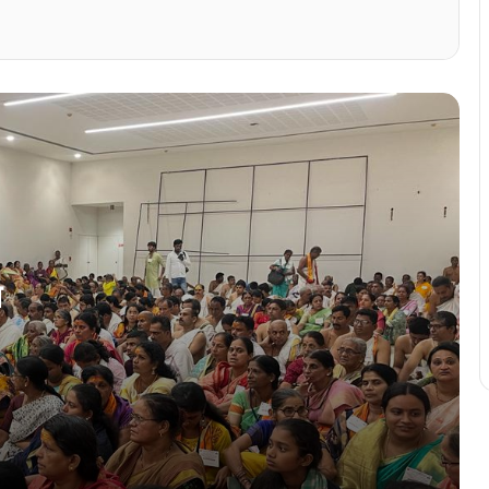
तृतीय दिसा काशींत समाप्ती
वामनाश्रम स्वामीजीचे हस्तुकी आर.एस.भास्कर हांचो
भौमान
‘…पूण ताणीं कोंकणी सोडलिना’
कार्णाकोडम शिद्धीविनायक सभाघरांत कोंकणी
साक्षरताय कार्यक्रम उमेदीन
त
कोचींत कोंकणी अन्न महोत्सवाक बरों प्रतिसाद
वामनाश्रम स्वामीजीचे चातूरमास वृत मांगळूरांत जुलै
3 तारखेक सुरू