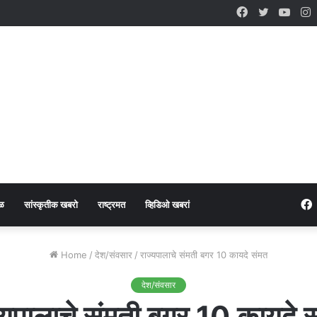
Facebook
Twitter
YouT
I
ळ
सांस्कृतीक खबरो
राष्ट्रमत
व्हिडिओ खबरां
Home
/
देश/संवसार
/
राज्यपालाचे संमती बगर 10 कायदे संमत
देश/संवसार
्यपालाचे संमती बगर 10 कायदे 