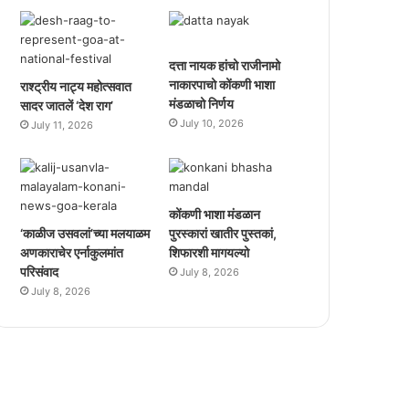
दत्ता नायक हांचो राजीनामो
नाकारपाचो कोंकणी भाशा
राश्ट्रीय नाट्य महोत्सवात
मंडळाचो निर्णय
सादर जातलें ‘देश राग’
July 10, 2026
July 11, 2026
कोंकणी भाशा मंडळान
‘काळीज उसवलां’च्या मलयाळम
पुरस्कारां खातीर पुस्तकां,
अणकाराचेर एर्नाकुलमांत
शिफारशी मागयल्यो
परिसंवाद
July 8, 2026
July 8, 2026