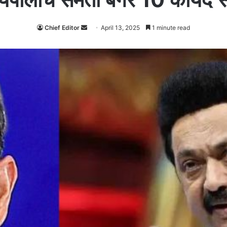
Chief Editor
Send
April 13, 2025
1 minute read
an
email