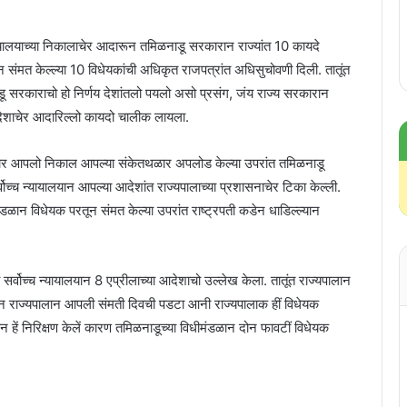
ायालयाच्या निकालाचेर आदारून तमिळनाडू सरकारान राज्यांत 10 कायदे
संमत केल्ल्या 10 विधेयकांची अधिकृत राजपत्रांत अधिसुचोवणी दिली. तातूंत
ाडू सरकाराचो हो निर्णय देशांतलो पयलो असो प्रसंग, जंय राज्य सरकारान
 आदेशाचेर आदारिल्लो कायदो चालीक लायला.
यकांचेर आपलो निकाल आपल्या संकेतथळार अपलोड केल्या उपरांत तमिळनाडू
च्च न्यायालयान आपल्या आदेशांत राज्यपालाच्या प्रशासनाचेर टिका केल्ली.
ळान विधेयक परतून संमत केल्या उपरांत राष्ट्रपती कडेन धाडिल्ल्यान
्वोच्च न्यायालयान 8 एप्रीलाच्या आदेशाचो उल्लेख केला. तातूंत राज्यपालान
ून राज्यपालान आपली संमती दिवची पडटा आनी राज्यपालाक हीं विधेयक
ालयान हें निरिक्षण केलें कारण तमिळनाडूच्या विधीमंडळान दोन फावटीं विधेयक