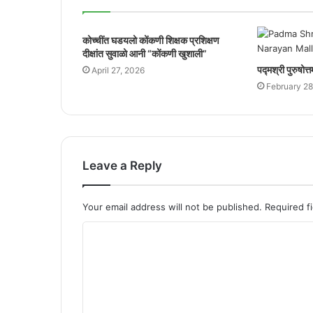
कोच्चींत घडयलो कोंकणी शिक्षक प्रशिक्षण
दीक्षांत सुवाळो आनी “कोंकणी खुशाली”
पद्मश्री पुरुषोत्
April 27, 2026
February 28
Leave a Reply
Your email address will not be published.
Required f
C
o
m
m