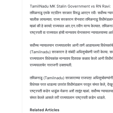
TamilNadu MK Stalin Government vs RN Ravi:
तमिळनाडू एमके स्टालिन सरकार विरुद्ध आरएन रवीः सर्वोच्च न्य
चालीक लायल्यात. राज्य सरकारान शेनवारा तमिळनाडू विधीमंडळान 
म्हळां की हे कायदे राज्यपाल आर.एन.रवीन मान्य केल्यात. तमिळन
राष्ट्रपती वा राज्यपाल हांची मान्यताय घेनासतना न्यायालयाच्या
सर्वोच्च न्यायालयान राज्यपालाचेर आनी ताणें आडायल्ल्या विधे
(Tamilnadu) सरकारान हे संबंदी अधिसुचोवणी जारी केल्या. सर्वो
राज्यपालान विधेयकांक मान्यताय दिवपाक कळाव केलो आनी विधीमंड
राज्यपालाचेर नाराजगी उक्तायली.
तमिळनाडू (Tamilnadu) सरकाराच्या राजपत्र अधिसुचोवण्यांनी सर
विधेयक परत धाडल्या उपरांत विधीमंडळान परतून संमत केले, देख
राष्ट्रपती कडेन धाडूंक मेळना अशें तातूंत म्हळां. सर्वोच्च न्याय
संमत केल्ले आसले तरी राज्यपालान राष्ट्रपती कडेन धाडले.
Related Articles