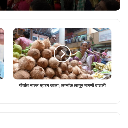
एळमक्करात घडयलें कोंकणी साक्षरताय शिबीर
अखिल भारतीय कोंकणी परिशदेचे वतीन कोचींत
मनोमिलन संम्मेळन
‘भुरग्यांक भास सांगून दिवचें, ती पिळगी पिळग्यां मेरेन
पावतली’
गोंयांत नाल्ल म्हारग जाला; लग्नांक लागून मागणी वाडली