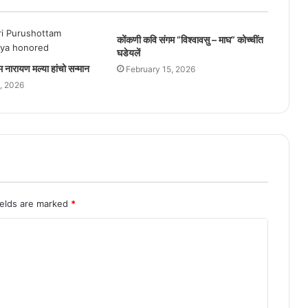
कोंकणी कवि संगम “विश्वावसु – माघ” कोच्चींत
घडेयलें
तम नारायण मल्या हांचो सन्मान
February 15, 2026
, 2026
ields are marked
*