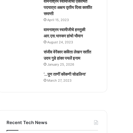
वामनाश्रम स्वामीजीची एकात्मत
पदयात्रा अक्षय तृतीय दिसा काशींत
समाप्ती
April 15, 2023
वामनाश्रम स्वामीजीचे हस्तुकी
आर.एस.भास्कर हांचो भौमान
August 24, 2023
संजीव वेरेंकार कविता लेखन सर्तीत
उदय गुडे हांका पयलें इनाम
January 25, 2026
‘…पूण ताणीं कोंकणी सोडलिना’
March 27, 2023
Recent Tech News