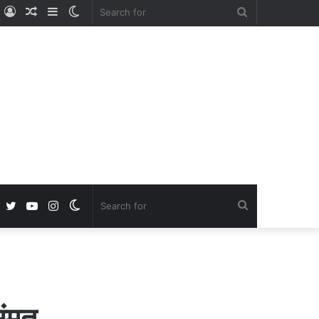
ube
nstagram
Log
Random
Sidebar
Switch
Search
In
Article
skin
for
Facebook
Twitter
YouTube
Instagram
Switch
Search
skin
for
संमत