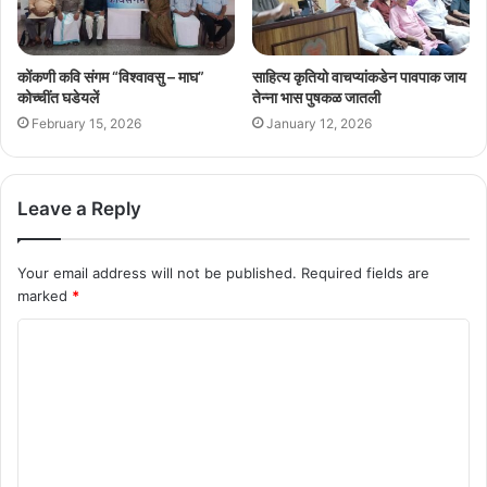
कोंकणी कवि संगम “विश्वावसु – माघ”
साहित्य कृतियो वाचप्यांकडेन पावपाक जाय
कोच्चींत घडेयलें
तेन्ना भास पुषकळ जातली
February 15, 2026
January 12, 2026
Leave a Reply
Your email address will not be published.
Required fields are
marked
*
C
o
m
m
e