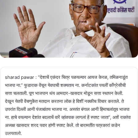
sharad pawar : “देशाचें एकंदर चित्र पळयल्यार आयज केरळ, तमिळनाडूंत
भाजपा ना.” फुडाराक वेंचून येवपाची शक्यताय ना. कर्नाटकांत पयलीं काँग्रेसीची
सत्ता चलताली. पूण भाजपान थंय आमदार-खसदार मोडून सत्ता स्थापन केली.
देखून येवपी वेंचणुकेंत मतदान करतना लोक हे विशीं नक्कीच विचार करतले. ते
उपरांत दिल्ली आनी पंजाबांतय भाजपा ना. अस्तंत बंगाल आनी हिमाचलांतूय भाजपा
ना. हाचे वयल्यान देशांत बदलाचें वारें व्हांवपाक लागलां हें स्पश्ट जाता”, अशें राकांपा
अध्यक्ष खासदार शरद पवार हांणी स्पश्ट केलें. तो बारामतींत पत्रकारां कडेन
उलयतालो.