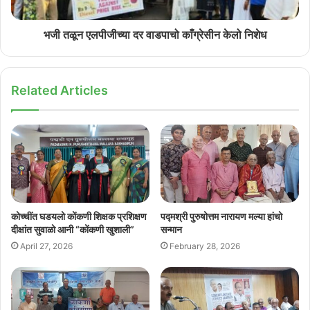
भजी तळून एलपीजीच्या दर वाडपाचो काँग्रेसीन केलो निशेध
Related Articles
कोच्चींत घडयलो कोंकणी शिक्षक प्रशिक्षण
पद्मश्री पुरुषोत्तम नारायण मल्या हांचो
दीक्षांत सुवाळो आनी “कोंकणी खुशाली”
सन्मान
April 27, 2026
February 28, 2026