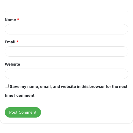
n
t
Name
*
*
Email
*
Website
Save my name, email, and website in this browser for the next
time I comment.