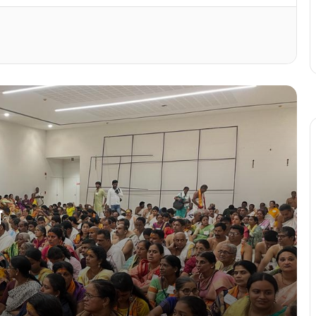
वामनाश्रम स्वामीजीची एकात्मत पदयात्रा अक्षय
तृतीय दिसा काशींत समाप्ती
वामनाश्रम स्वामीजीचे हस्तुकी आर.एस.भास्कर हांचो
भौमान
‘…पूण ताणीं कोंकणी सोडलिना’
कार्णाकोडम शिद्धीविनायक सभाघरांत कोंकणी
साक्षरताय कार्यक्रम उमेदीन
त
कोचींत कोंकणी अन्न महोत्सवाक बरों प्रतिसाद
वामनाश्रम स्वामीजीचे चातूरमास वृत मांगळूरांत जुलै
3 तारखेक सुरू