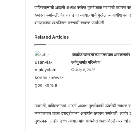
पाकिस्तानाचो आदलो अध्यक्ष परवेज मुशर्रफाक मरणाची ख्यास्त फर्
ख्यास्त फर्मायली. पेशावर उच्च न्यायालयाचे मुखेल न्यायाधीश वका
वांगड्याच्या खंडपिठान मरणाची ख्यास्त फर्मायली.
Related Articles
‘काळीज उसवलां’च्या मलयाळम अणकाराचेर
एर्नाकुलमांत परिसंवाद
July 8, 2026
मजगतीं, पाकिस्तानाचे आदले अध्यक्ष मुशर्रफाची फांशीची ख्यास्त र
न्यायालयान ताका देशद्रोहाच्या आरोपांत ख्यास्त फर्मायली. लाहोर 
मुशर्रफान लाहोर उच्च न्यायालयांत याचिकेंत ताका दिल्ले मरणाची ख्य