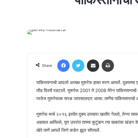
Facebook
Twitter
Share via Email
Print
Share
पाकिस्तानाचो आदलो अध्यक्ष मुशर्रफ हाका मरण आयलें. दुबयच्या एक
तोंड दिवचें पडटालें. मुशर्रफ 2001 ते 2008 मेरेन पाकिस्तानाच
परवेज मुशर्रफाक सरळ जापसालदार आसा. ताणेंच पाकिस्तानाचो आ
मुशर्रफ मार्च २०१६ इस्वेंत दुबय उपचारा खातीर गेल्लो, तेन्ना सा
अहवाल आयिल्ले, पूण उपरांत ताच्या कुटुंबान त्या खबरांक खंडन 
खेपे ताणें आपलें जिणे कडेन झूज सोंपयलें.