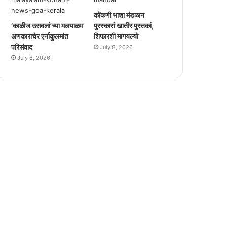
कोंकणी भाशा मंडळान
‘काळीज उसवलां’च्या मलयाळम
पुरस्कारां खातीर पुस्तकां,
अणकाराचेर एर्नाकुलमांत
शिफारशी मागयल्यो
परिसंवाद
July 8, 2026
July 8, 2026