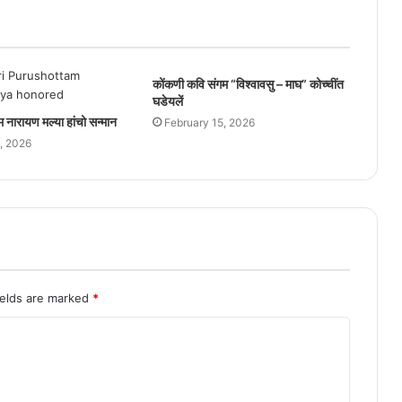
कोंकणी कवि संगम “विश्वावसु – माघ” कोच्चींत
घडेयलें
तम नारायण मल्या हांचो सन्मान
February 15, 2026
, 2026
ields are marked
*