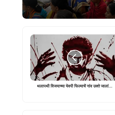
थलापथी विजयाच्या येवपी फिल्माचें नांव उक्ते जालां...