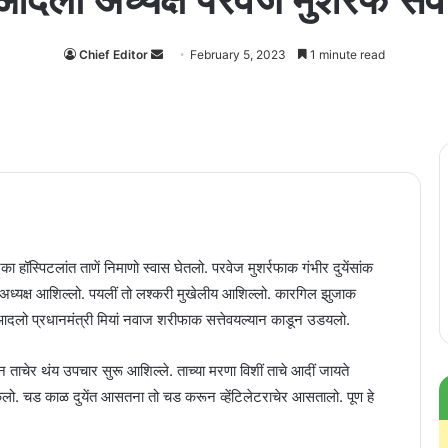
Chief Editor
Send
February 5, 2023
1 minute read
an
email
ा हॉस्पिटलांत ताणें निमाणो स्वास घेतलो. परवेज मुशर्रफाक गंभीर दुयेंसांक
ो अध्यक्ष आशिल्लो. पयलीं तो लश्करी मुखेलीय आशिल्लो. कारगिल झुजाक
दलो प्रधानमंत्री मियां नवाज शरीफाक सत्तेवयल्यान काडून उडयलो.
वन ताचेर थंय उपचार सुरू आशिल्ले. ताच्या मरणा विशीं ताचे आदीं जायते
केलो. चड काळ दुयेंत आसतना तो चड करून व्हेंटिलेटराचेर आसतालो. पूण हे