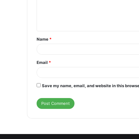
m
e
n
t
Name
*
*
Email
*
Save my name, email, and website in this browse