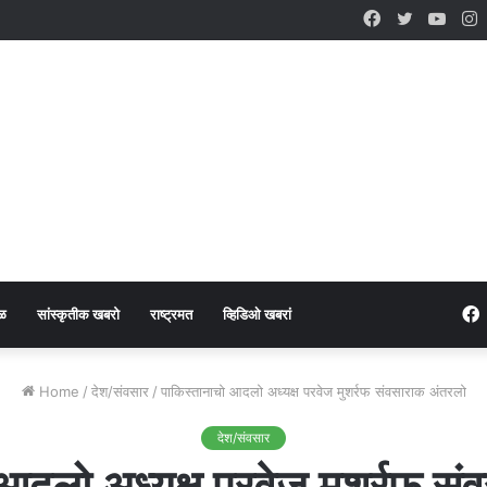
Facebook
Twitter
YouT
I
ळ
सांस्कृतीक खबरो
राष्ट्रमत
व्हिडिओ खबरां
Home
/
देश/संवसार
/
पाकिस्तानाचो आदलो अध्यक्ष परवेज मुशर्रफ संवसाराक अंतरलो
देश/संवसार
आदलो अध्यक्ष परवेज मुशर्रफ स