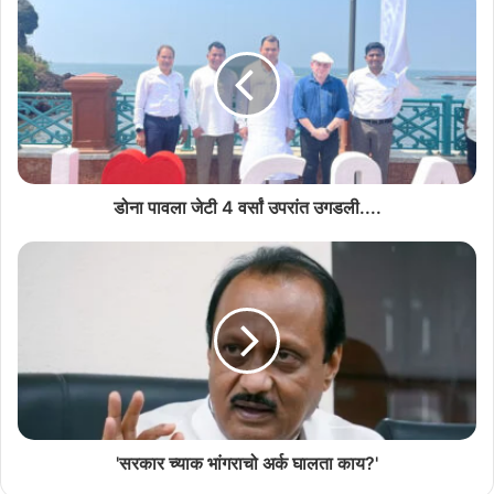
डोना पावला जेटी 4 वर्सां उपरांत उगडली....
'सरकार च्याक भांगराचो अर्क घालता काय?'