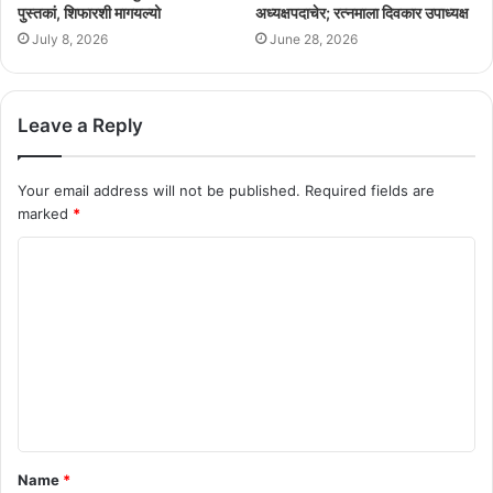
पुस्तकां, शिफारशी मागयल्यो
अध्यक्षपदाचेर; रत्नमाला दिवकार उपाध्यक्ष
July 8, 2026
June 28, 2026
Leave a Reply
Your email address will not be published.
Required fields are
marked
*
C
o
m
m
e
n
t
Name
*
*