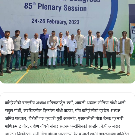
काँग्रेसीचो राष्ट्रीय अध्यक्ष मल्लिकार्जुन खर्गे, आदली अध्यक्ष सोनिया गांधी आनी
राहुल गांधी, सरचिटणीस प्रियंका गांधी वाड्रा, गोंय काँग्रेसीचो प्रदेश अध्यक्ष
अमित पाटकर, विरोधी पक्ष फुडारी युरी आलेमांव, एआयसीसी गोवा डेस्क प्रभारी
माणिकम टागोर, दक्षिण गोंयचे संसद सदस्य फ्रांसिस्को सार्डीन, केपी आमदार
आल्टन डिकोस्ता आनी गोवा वांगडा भारताच्या हेर फुडारी आनी वावुरप्यांच्या हाजिरेंत