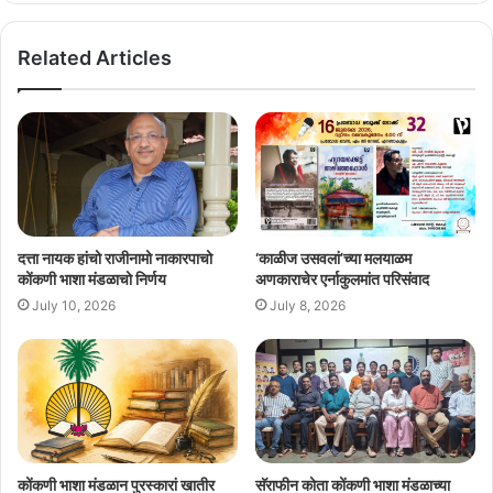
Related Articles
दत्ता नायक हांचो राजीनामो नाकारपाचो
‘काळीज उसवलां’च्या मलयाळम
कोंकणी भाशा मंडळाचो निर्णय
अणकाराचेर एर्नाकुलमांत परिसंवाद
July 10, 2026
July 8, 2026
कोंकणी भाशा मंडळान पुरस्कारां खातीर
सॅराफीन कोता कोंकणी भाशा मंडळाच्या