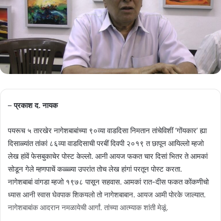
–
प्रकाश द. नायक
पयरूच ५ तारखेर नागेशबाबांच्या ९०व्या वाडदिसा निमतान तांचेविशीं ‘गोंयकार’ ह्या
दिसाळ्यांत तांकां ८६व्या वाडदिसाची परबीं दिवपी २०१९ त छापून आयिल्लो म्हजो
लेख हांवें फेसबुकाचेर पोस्ट केल्लो. आनी आयज फकत चार दिसां भितर ते आमकां
सोडून गेले म्हणपाचें कळ्ळ्या उपरांत तोच लेख हांगां परतून पोस्ट करता.
नागेशबाबां वांगडा म्हजो १९७८ पासून सहवास. आमकां रात-दीस फकत कोंकणीचो
ध्यास आनी स्वास घेवपाक शिकयलो तो नागेशबाबान. आयज आमी पोरके जाल्यात.
नागेशबाबांक आदरान नमळायेची आर्गां. तांच्या आत्म्याक शांती मेळूं.