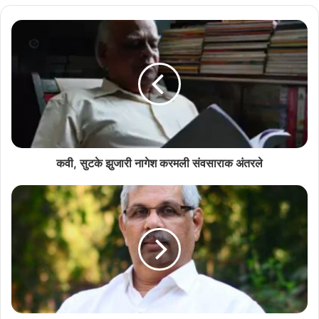
त्या दिसा म्हज्या कवितांचें आकाशवाणीचेर पयलेच खेपे रिकॉर्डींग आसलें. रिकॉर्डिंग
सकाळी ११ वरांचेर आशिल्ल्यान हांव सुमार साडे धा वरांचेर थंय पावलों. शंकरबाब
भांडारी हांणी म्हज्यो कविता वाचल्यो आनी म्हाका सांगलें, “कविता खूब बऱ्यो आसात.
पूण तुजें रिकॉर्डिंग सांजचें ३ वरांचेर जातलें. तूं जेवन बी यो.”
कवी, सुटके झुजारी नागेश करमली संवसाराक अंतरले
हांव तर पयलेच खेपे पणजेंत पाविल्लो. पणजेंतलें कांयच खबर नासलें. आतां कितें
करचें अशें चित्तनाच एका सुमार ४५शेक वर्सांच्या तरनाट्यान म्हाका हटकिलो. “कितें
आसलें?” ताचो प्रस्न.
‘कवितांचें रिकॉर्डिंग. पूण आतां जावंचेना खंय. सांजचो तिनांक आपयला म्हाका.’
“पळोवंया कविता.”- तो तरनाटो.
हांवें म्हज्या कवितांचें गुठल ताचे सुवादीन केलें. तांणें त्यो कविता वेळ काडून चाळ्ळ्यो.
“तुज्यो कविता खूब बऱ्यो आसात.” ताच्या उतरांनी म्हाका मांस चडलें.
“खंयचो रे तूं?”