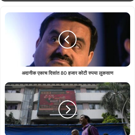
अदानीक एकाच दिसांत 80 हजार कोटी रुपया लुकसाण