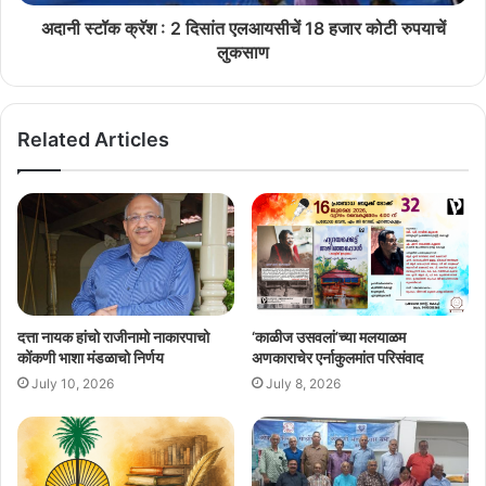
अदानी स्टॉक क्रॅश : 2 दिसांत एलआयसीचें 18 हजार कोटी रुपयाचें
लुकसाण
Related Articles
दत्ता नायक हांचो राजीनामो नाकारपाचो
‘काळीज उसवलां’च्या मलयाळम
कोंकणी भाशा मंडळाचो निर्णय
अणकाराचेर एर्नाकुलमांत परिसंवाद
July 10, 2026
July 8, 2026