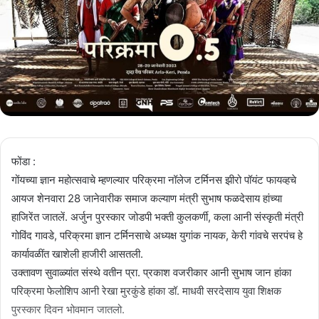
फोंडा :
गोंयच्या ज्ञान महोत्सवाचे म्हणल्यार परिक्रमा नॉलेज टर्मिनस झीरो पॉयंट फायव्हचे
आयज शेनवारा 28 जानेवारीक समाज कल्याण मंत्री सुभाष फळदेसाय हांच्या
हाजिरेंत जातलें. अर्जुन पुरस्कार जोडपी भक्ती कुलकर्णी, कला आनी संस्कृती मंत्री
गोविंद गावडे, परिक्रमा ज्ञान टर्मिनसाचे अध्यक्ष युगांक नायक, केरी गांवचे सरपंच हे
कार्यावळींत खाशेली हाजीरी आसतली.
उक्तावण सुवाळ्यांत संस्थे वतीन प्रा. प्रकाश वजरीकार आनी सुभाष जान हांका
परिक्रमा फेलोशिप आनी रेखा मुरकुंडे हांका डॉ. माधवी सरदेसाय युवा शिक्षक
पुरस्कार दिवन भोवमान जातलो.