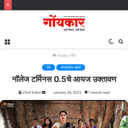
Menu
Switc
S
skin
fo
Home
/
गोंय
गोंय
सांस्कृतीक खबरो
नॉलेज टर्मिनस 0.5चे आयज उक्तावण
Chief Editor
Send
January 28, 2023
1 minute read
an
email