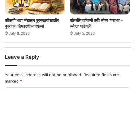
कोंकणी भाशा मंडळान पुरस्कारां खातीर
कोच्चींत कोंकणी कवि संगम “पराभव –
पुस्तकां, शिफारशी मागयल्यो
ज्येष्ठ” घडेयलें
July 8, 2026
July 5, 2026
Leave a Reply
Your email address will not be published.
Required fields are
marked
*
C
o
m
m
e