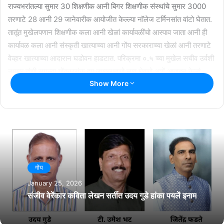
राज्यभरांतल्या सुमार 30 शिक्षणीक आनी बिगर शिक्षणीक संस्थांचे सुमार 3000
तरणाटे 28 आनी 29 जानेवारीक आयोजीत केल्ल्या नॉलेज टर्मिनसांत वांटो घेतात.
तातूंत मुखेलपणान शिक्षणीक कला आनी खेळां कार्यावळींचो आस्पाव जाता आनी ही
कार्यावळ कला आनी संस्कृती खात्याच्या आनी गोंय सरकाराच्या खेळां आनी तरणाटे
वेव्हार खात्याच्या आदारान घडोवन हाडटात. परिक्रमा ०.५ च्या मुखेल सचीव उर्वशी
नायक हांणी सगल्या गोंयकारांक ह्या उपक्रमाचो लाव घेवचो अशें आवाहन केलां.
Show More
गोंय
January 25, 2026
संजीव वेरेंकार कविता लेखन सर्तीत उदय गुडे हांका पयलें इनाम