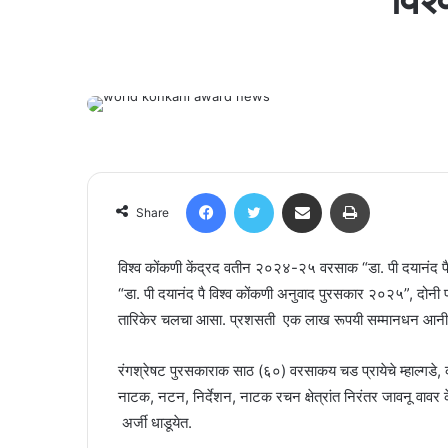
Facebook
Twitter
Share via Email
Print
Share
विश्व कोंकणी केंद्रद वतीन २०२४-२५ वरसाक “डा. पी दयानंद 
“डा. पी दयानंद पै विश्व कोंकणी अनुवाद पुरसकार २०२५”, दोन
तारिकेर चलचा आसा. प्रशसती एक लाख रूपयी सम्मानधन आन
रंगश्रेषट पुरसकाराक साठ (६०) वरसाकय चड प्रायेचे म्हाल्गडे,
नाटक, नटन, निर्देशन, नाटक रचन क्षेत्रांत निरंतर जावनू वावर के
अर्जी धाडूयेत.