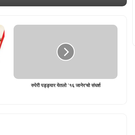
अन्वेषा सिंगबाळ कोंकणी भाशा मंडळाची परत एक
फावट अध्यक्ष
‘भुरग्यांक भास सांगून दिवचें, ती पिळगी पिळग्यां मेरेन
पावतली’
रुपेरी पड्ड्यार येतलो ‘१६ जानेर’चो संघर्श