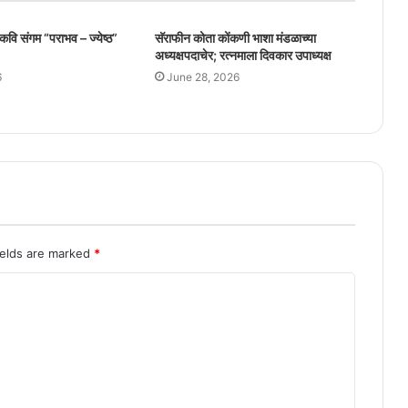
कवि संगम “पराभव – ज्येष्ठ”
सॅराफीन कोता कोंकणी भाशा मंडळाच्या
अध्यक्षपदाचेर; रत्नमाला दिवकार उपाध्यक्ष
6
June 28, 2026
ields are marked
*