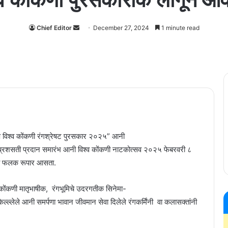
Chief Editor
Send
December 27, 2024
1 minute read
an
email
पै विश्व कोंकणी रंगश्रेषट पुरसकार २०२५” आनी
ी प्रशसती प्रदान समारंभ आनी विश्व कोंकणी नाटकोत्सव २०२५ फेबरवरी ८
ी फलक रूपार आसता.
 कोंकणी मातृभाषीक, रंगभूमिचे उदरगतीक सिनेमा-
ल्ल्लेले आनी समर्पणा भावान जीवमान सेवा दिलेले रंगकर्मिंनी वा कलासक्तांनी