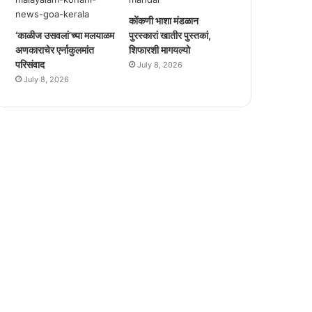
कोंकणी भाशा मंडळान
‘काळीज उसवलां’च्या मलयाळम
पुरस्कारां खातीर पुस्तकां,
अणकाराचेर एर्नाकुलमांत
शिफारशी मागयल्यो
परिसंवाद
July 8, 2026
July 8, 2026