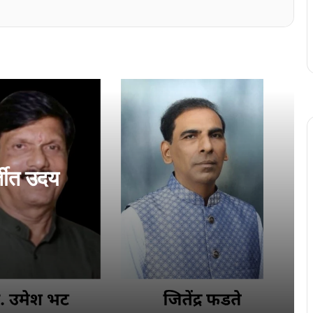
कोची जनार्दन देवस्थानांत शोभायात्रा भक्तिभावान
कोचींत कोंकणी अन्न महोत्सवाक बरों प्रतिसाद
एरणाकुळमांत घडयले कोंकणी पुस्तक चर्चा
्तीत उदय
एळमक्करात घडयलें कोंकणी साक्षरताय शिबीर
‘कोंकणीच्या अभ्यासाक आनी प्रमाणीकरणाक आर.
के. राव हांचें योगदान म्हत्वाचें’
अखिल भारतीय कोंकणी परिशदेचे वतीन कोचींत
मनोमिलन संम्मेळन