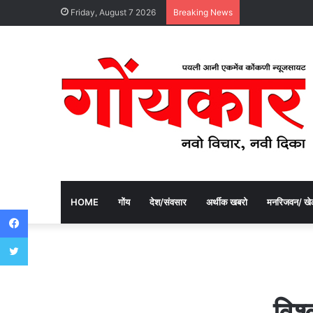
Friday, August 7 2026
Breaking News
HOME
गोंय
देश/संवसार
अर्थीक खबरो
मनरिजवन/ खे
Facebook
Twitter
​वि