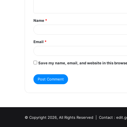
n
t
Name
*
*
Email
*
Save my name, email, and website in this browse
© Copyright 2026, All Rights Reserved | Contact : edit