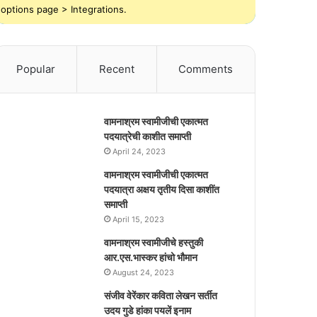
options page > Integrations.
Popular
Recent
Comments
वामनाश्रम स्वामीजीची एकात्मत
पदयात्रेची काशीत समाप्ती
April 24, 2023
वामनाश्रम स्वामीजीची एकात्मत
पदयात्रा अक्षय तृतीय दिसा काशींत
समाप्ती
April 15, 2023
वामनाश्रम स्वामीजीचे हस्तुकी
आर.एस.भास्कर हांचो भौमान
August 24, 2023
संजीव वेरेंकार कविता लेखन सर्तीत
उदय गुडे हांका पयलें इनाम