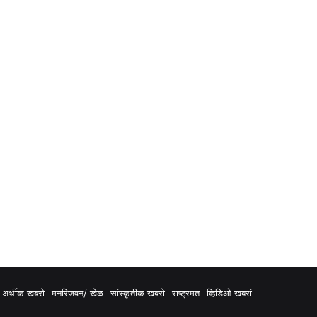
अर्थीक खबरो
मनरिजवन/ खेळ
सांस्कृतीक खबरो
राष्ट्रमत
व्हिडिओ खबरां