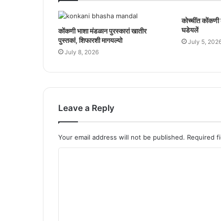
कोच्चींत कोंकणी 
घडेयलें
कोंकणी भाशा मंडळान पुरस्कारां खातीर
पुस्तकां, शिफारशी मागयल्यो
July 5, 202
July 8, 2026
Leave a Reply
Your email address will not be published.
Required f
C
o
m
m
e