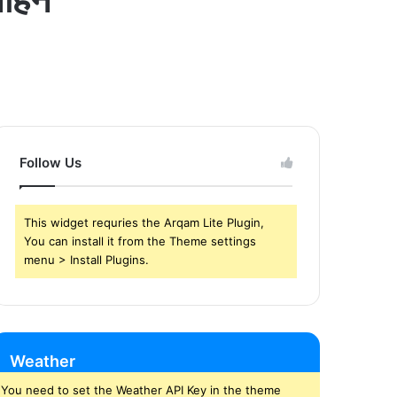
Follow Us
This widget requries the Arqam Lite Plugin,
You can install it from the Theme settings
menu > Install Plugins.
Weather
You need to set the Weather API Key in the theme