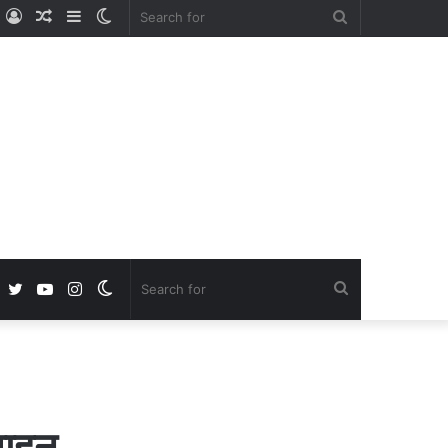
ube
nstagram
Log
Random
Sidebar
Switch
Search
In
Article
skin
for
Facebook
Twitter
YouTube
Instagram
Switch
Search
skin
for
वाहन