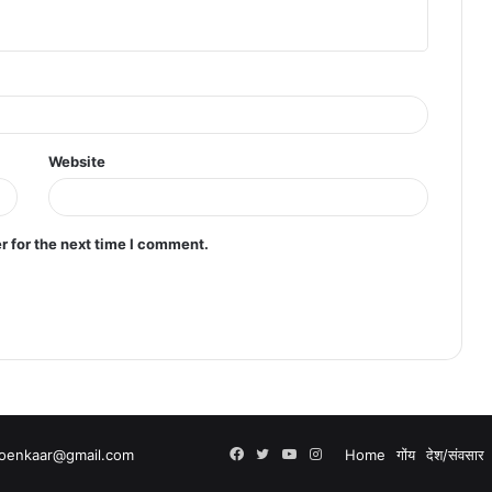
Website
r for the next time I comment.
.goenkaar@gmail.com
Facebook
Twitter
YouTube
Instagram
Home
गोंय
देश/संवसार