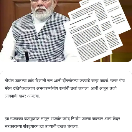
गोंयांत फाटल्या कांय दिसांनी रान आनी दोंगरांतल्या उज्याचें सत्र जालां. उत्तर गोंय
मेरेन दक्षिणेकडल्यान अभयारण्यांनीय रानांनी उजो लागला, आनी अजून उजो
लागपाची खबर आयल्या.
ह्या उज्याच्या घडणुकांक लागून राज्यांत उमेद निर्माण जाल्या जाल्यार आतां केंद्र
सरकाराच्या पांवड्यारय ह्या उज्याची दखल घेतल्या.