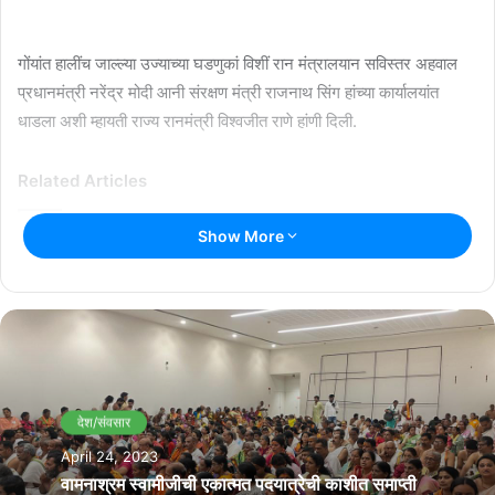
गोंयांत हालींच जाल्ल्या उज्याच्या घडणुकां विशीं रान मंत्रालयान सविस्तर अहवाल
प्रधानमंत्री नरेंद्र मोदी आनी संरक्षण मंत्री राजनाथ सिंग हांच्या कार्यालयांत
धाडला अशी म्हायती राज्य रानमंत्री विश्वजीत राणे हांणी दिली.
Related Articles
Show More
राश्ट्रीय नाट्य महोत्सवात सादर जातलें ‘देश राग’
July 13, 2026
राश्ट्रीय नाट्य महोत्सवात सादर जातलें ‘देश राग’
July 11, 2026
देश/संवसार
April 24, 2023
वामनाश्रम स्वामीजीची एकात्मत पदयात्रेची काशीत समाप्ती