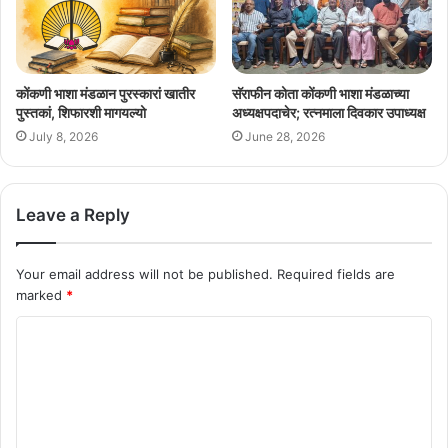
कोंकणी भाशा मंडळान पुरस्कारां खातीर
सॅराफीन कोता कोंकणी भाशा मंडळाच्या
पुस्तकां, शिफारशी मागयल्यो
अध्यक्षपदाचेर; रत्नमाला दिवकार उपाध्यक्ष
July 8, 2026
June 28, 2026
Leave a Reply
Your email address will not be published.
Required fields are
marked
*
C
o
m
m