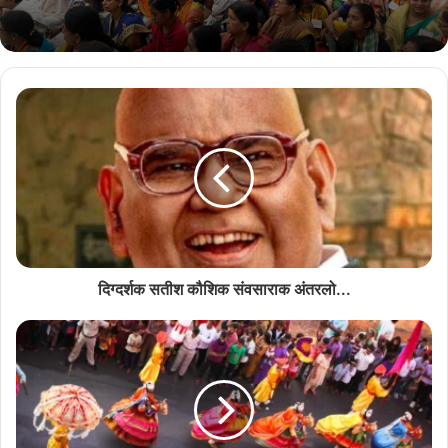
मजगतीं सध्या आमकां दोन हेलिकॉप्टर दिल्यात. तातूंतल्यान रानांतलो उजो
पालोवपाचो यत्न रान खातें करता. तशेंच तांचो वापर प्राधान्यान सुरू आसा अशें
विश्वजीत राणे हांणी सांगलें.
दिग्दर्शक सतीश कौशिक संवसाराक अंतरलो...