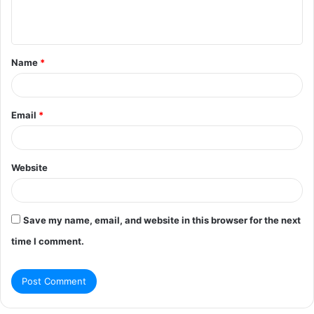
e
n
t
Name
*
*
Email
*
Website
Save my name, email, and website in this browser for the next
time I comment.