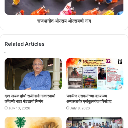
राजधानीत ओस्सय ओस्सयचो नाद
Related Articles
दत्ता नायक हांचो राजीनामो नाकारपाचो
‘काळीज उसवलां’च्या मलयाळम
कोंकणी भाशा मंडळाचो निर्णय
अणकाराचेर एर्नाकुलमांत परिसंवाद
July 10, 2026
July 8, 2026