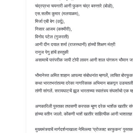
चंद्रप्रभा चयनारी आनी फुकन चंद्र बरुत्तारे (बोडो),
एस.सलीम कुमार (मलयाळम),
मिर्जा एबी बेग (उर्दू),
निसार आजम (कश्मीरी),
विनोद पटेल (गुजराती)
आनी दीन दयाल शर्मा (राजस्थानी) हांच्यों शिक्षण मंत्री
रानुज पेगु हांचें हस्तुकी
असामाचें पारंपरीक जापी टोपी लावन आनी शाल पांगरून भौमान ज
भौमानेस्त अमित शाहान आपल्या संबोधनांत म्हणलें, लाचित बोरफु
कथा भारतभरांतल्या दरेका नागरिकाक अभिमान बाळगून उडयतली. ल
तांणी सांगलें. सरायघाटचें झूज भारताच्या स्वातंत्र्य संघर्शाचो एक
अणकारिली पुस्तका तपासणी करपाक म्हूण दरेक भाशेंक खातीर सं
हांच्या वतीन जालो. कोंकणी भाशें खातीर साहित्यीक आनी भाशातज्ञ डा
मुख्यमंत्र्याचें मार्गदर्शनाखाला नेमिल्ल्या ‘प्रोजक्ट बरफुकन’ प