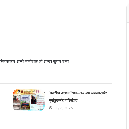
 इतिहासकार आनी संसोदाक डाॅ.अरूप कुमार दत्ता
श
‘काळीज उसवलां’च्या मलयाळम अणकाराचेर
एर्नाकुलमांत परिसंवाद
July 8, 2026