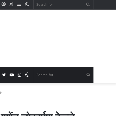
ube
nstagram
Log
Random
Sidebar
Switch
Search
In
Article
skin
for
Facebook
Twitter
YouTube
Instagram
Switch
Search
skin
for
ले