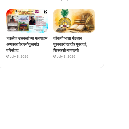
‘काळीज उसवलां’च्या मलयाळम
कोंकणी भाशा मंडळान
अणकाराचेर एर्नाकुलमांत
पुरस्कारां खातीर पुस्तकां,
परिसंवाद
शिफारशी मागयल्यो
July 8, 2026
July 8, 2026