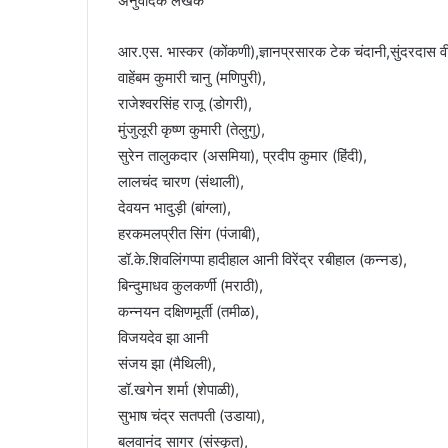
अनुवादक लेखक
आर.एस. भास्कर (कोंकणी),ज्ञानप्रसारक टेक चंदानी,सुंदरदास वी 
वाहेंबम कुमारी चानु (मणिपुरी),
राजेश्वरसिंह राजू (डोगरी),
मुंजुलूरी कृष्ण कुमारी (तेलुगु),
सुरेन तालुकदार (असमिया), प्रदीप कुमार (हिंदी),
लालचंद चारण (संथाली),
देवयन भादुड़ी (बांग्ला),
हरकमलप्रीत सिंग (पंजाबी),
डॉ.के.शिवलिंगप्पा हादीहाल आनी विरेंद्र रबीहाल (कन्नड),
बिन्दुमाधव कुलकर्णी (मराठी),
कन्नयन दक्षिणमूर्ती (तमीळ),
विजयदेव झा आनी
संजय झा (मैथिली),
डॉ.खगेन शर्मा (शेपाळी),
सुभाष चंद्र सतपती (उडाया),
बलवानंद सागर (संस्कृत),