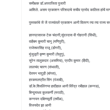
समीक्षक डाॅ.अपराजिता पुजारी
आशिले. असम प्रकाशन परिशदाचे सचीव प्रमोद कालिता हांचें मार्ग
पुस्तकांचे जें जें राज्यांतलें प्रकाशन आनी वितरण त्या त्या राज्य 
ज्ञानप्रसारक टेक चंदानी,सुंदरदास वी गोहरानी (सिंधी),
वाहेंबम कुमारी चानु (मणिपुरी),
राजेश्वरसिंह राजू (डोगरी),
मुंजुलूरी कृष्ण कुमारी (तेलुगु),
सुरेन तालुकदार (असमिया), प्रदीप कुमार (हिंदी),
लालचंद चारण (संथाली),
देवयन भादुड़ी (बांग्ला),
हरकमलप्रीत सिंग (पंजाबी),
डॉ.के.शिवलिंगप्पा हादीहाल आनी विरेंद्र रबीहाल (कन्नड),
बिन्दुमाधव कुलकर्णी (मराठी),
कन्नयन दक्षिणमूर्ती (तमीळ),
विजयदेव झा आनी