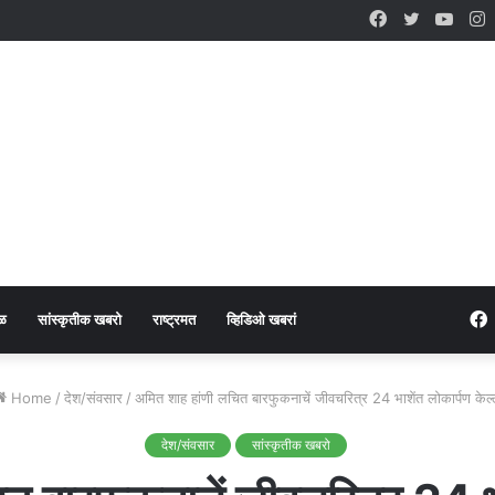
Facebook
Twitter
YouT
I
ळ
सांस्कृतीक खबरो
राष्ट्रमत
व्हिडिओ खबरां
Home
/
देश/संवसार
/
अमित शाह हांणी लचित बारफुकनाचें जीवचरित्र 24 भाशेंत लोकार्पण केल्
देश/संवसार
सांस्कृतीक खबरो