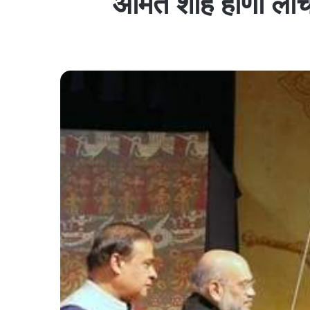
अमित शाह हांणी लचि