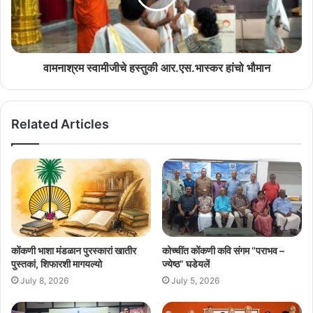
July 13, 2026
‘काळीज उसवलां’च्या मलयाळम अणकाराचेर एर्नाकुलमांत
वामनाश्रम स्वामीजीचे हस्तुकी आर.एस.भास्कर हांचो भौमान
परिसंवाद
July 8, 2026
Related Articles
कोंकणी भाशा मंडळान पुरस्कारां खातीर
कोच्चींत कोंकणी कवि संगम “पराभव –
पुस्तकां, शिफारशी मागयल्यो
ज्येष्ठ” घडेयलें
July 8, 2026
July 5, 2026