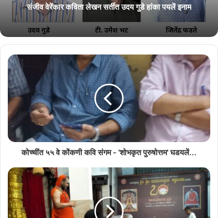
संजीव वेरेंकार कविता लेखन सर्तीत उदय गुडे हांका पयलें इनाम
कोच्चींत ५५ वे कोंकणी कवि संगम - 'शोभकृत पुरुषोत्तम' घडयलें...
मागीर, वाचिल्या कवितेंचेर चर्चा घडली. प्रार्थनेचे उपरांत बसका सोंपली.
Related Articles
राश्ट्रीय नाट्य महोत्सवात सादर जातलें ‘देश राग’