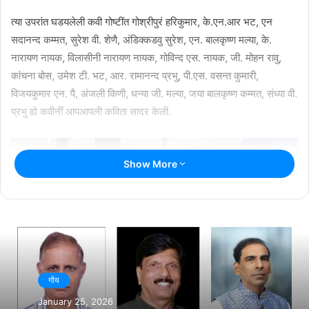
त्या उपरांत घडयलेली कवी गोष्टींत गोश्रीपुरं हरिकुमार, के.एन.आर भट, एन
सदानन्द कम्मत, सुरेश वी. शेणै, अंडिक्कडवु सुरेश, एन. बालकृष्ण मल्या, के.
नारायण नायक, विलासीनी नारायण नायक, गोविन्द एस. नायक, जी. मोहन रावु,
कांचना बोस, उमेश टी. भट, आर. रामानन्द प्रभु, पी.एस. वसन्त कुमारी,
विजयकुमार एन. पै, अंजली किणी, धन्या जी. मल्या, जया बालकृष्ण कम्मत, संध्या वी.
प्रभु ह्ये कवीनीं आपआपली कविता सादर केली.
Show More
गोंय
January 25, 2026