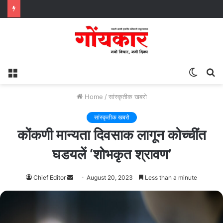
Menu
Switch
S
skin
fo
Home
/
सांस्कृतीक खबरो
सांस्कृतीक खबरो
कोंकणी मान्यता दिवसाक लागून कोच्चींत
घडयलें ‘शोभकृत श्रावण’
Send
Chief Editor
August 20, 2023
Less than a minute
an
email