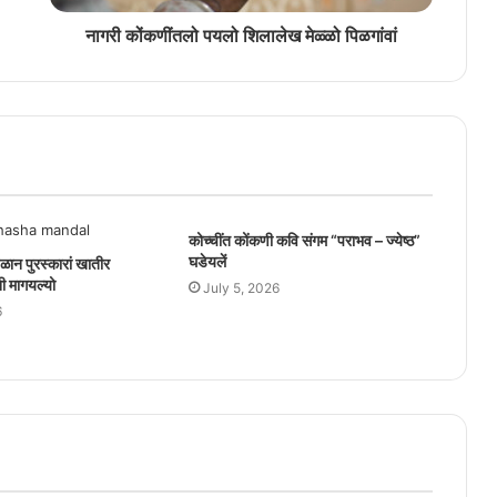
नागरी कोंकणींतलो पयलो शिलालेख मेळ्ळो पिळगांवां
कोच्चींत कोंकणी कवि संगम “पराभव – ज्येष्ठ”
घडेयलें
ळान पुरस्कारां खातीर
ी मागयल्यो
July 5, 2026
6