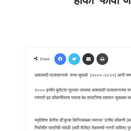
Facebook
Twitter
Share via Email
Print
Share
आशावादी प्रकाशनाचो रुप्या सुवाळो (२०००-२०२५) आनी पयणार
२००० इस्वेंत कुवेटांत सुरवात जाल्ल्या आशावादी प्रकाशनाच्या रुप्य
पयणारी ह्या कोंकणींतल्या पयल्या वेब सायटीच्या दशमान सुवाळ्या वर्
स्मृतिशेश डेनीस डी’कुन्हा किन्निकंबळा स्मारक ’उत्तीम कोंकणी (क
निर्वासीत यात्रीची भोवंडी (कवी शैलेंद्र मेहताच्यो नागरी कवित