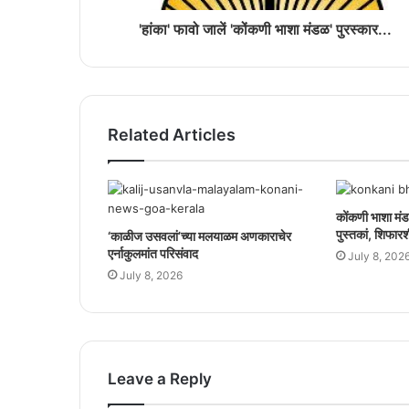
'हांका' फावो जालें 'कोंकणी भाशा मंडळ' पुरस्कार...
Related Articles
कोंकणी भाशा मंड
पुस्तकां, शिफारश
‘काळीज उसवलां’च्या मलयाळम अणकाराचेर
एर्नाकुलमांत परिसंवाद
July 8, 202
July 8, 2026
Leave a Reply