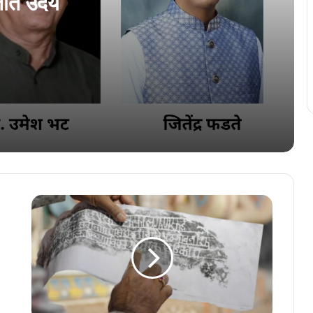
्तीत उदय
एळमक्करात घडयलें कोंकणी साक्षरताय शिबीर
‘कोंकणीच्या अभ्यासाक आनी प्रमाणीकरणाक आर.
के. राव हांचें योगदान म्हत्वाचें’
अखिल भारतीय कोंकणी परिशदेचे वतीन कोचींत
मनोमिलन संम्मेळन
अन्वेषा सिंगबाळ कोंकणी भाशा मंडळाची परत एक
फावट अध्यक्ष
‘भुरग्यांक भास सांगून दिवचें, ती पिळगी पिळग्यां मेरेन
पावतली’