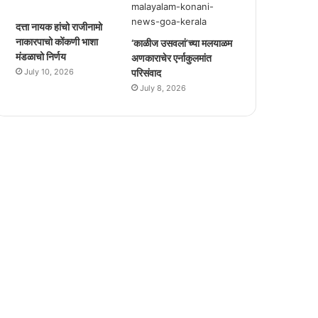
दत्ता नायक हांचो राजीनामो
नाकारपाचो कोंकणी भाशा
‘काळीज उसवलां’च्या मलयाळम
मंडळाचो निर्णय
अणकाराचेर एर्नाकुलमांत
July 10, 2026
परिसंवाद
July 8, 2026