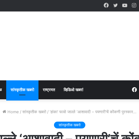
Facebook
Twitter
YouT
I
ळ
सांस्कृतीक खबरो
राष्ट्रमत
व्हिडिओ खबरां
Home
/
सांस्कृतीक खबरो
/
‘हांका’ फावो जाल्ले ‘आशावादी – पयणारी’चें कोंकणी पुरस्कार…
सांस्कृतीक खबरो
जाल्ले ‘आशावादी – पयणारी’चें को