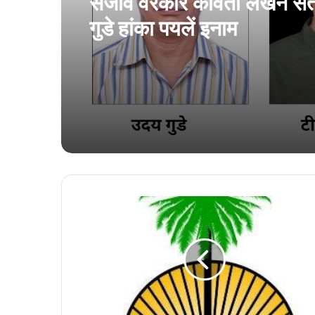
संजीव वेरेंकार कविता लेखन सर
गुडे हांका पयलें इनाम