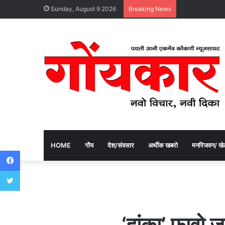
Sunday, August 9 2026
Breaking News
HOME
गोंय
देश/संवसार
अर्थीक खबरो
मनरिजवन/ खे
Facebook
Twitter
‘हांका’ फावो 