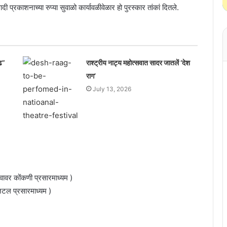
्रकाशनाच्या रुप्या सुवाळो कार्यावळीवेळार हो पुरस्कार तांकां दितले.
ढ”
राश्ट्रीय नाट्य महोत्सवात सादर जातलें ‘देश
राग’
July 13, 2026
वावर कोंकणी प्रसारमाध्यम )
जिटल प्रसारमाध्यम )