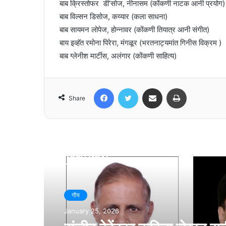
बाब क्रिस्तोफर डी’सोज, नीनासम (कोंकणी नाटक आनी प्रयोग)
बाब विल्सन डिसोज, कय्यार (कला साधना)
बाब सायमन लोपेज, होन्नावर (कोंकणी तियात्र आनी संगीत)
बाय इव्हॅत रमोना पिरेरा, मंगळूर (भरतनाट्यमांत गिनीस विक्रम )
बाब ग्लेनीश मार्टीस, अलंगार (कोंकणी साहित्य)
Facebook
Twitter
Share via Email
Print
Share
Read Next
गोंय
January 25, 2026