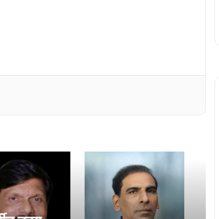
संजीव वेरेंकार कविता लेखन सर्तीत उदय गुडे
हांका पयलें इनाम
‘…पूण ताणीं कोंकणी सोडलिना’
कोची जनार्दन देवस्थानांत शोभायात्रा भक्तिभावान
कोचींत कोंकणी अन्न महोत्सवाक बरों प्रतिसाद
एरणाकुळमांत घडयले कोंकणी पुस्तक चर्चा