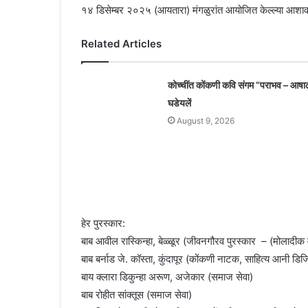
१४ डिसेम्बर २०२५ (आयतारा) मंगळुरांत आयोजित केल्ल्या आशावादी प
Related Articles
कोच्चींत कोंकणी कवि संगम “पराभव – आषा
घडेयलें
August 9, 2026
हेर पुरस्कार:
बाब आवील रास्किन्हा, बेळ्ळूर (जीवनगौरव पुरस्कार – (मोलादीक 
बाब बर्नाड जे. कॉस्ता, कुंदापूर (कोंकणी नाटक, साहित्य आनी डि
बाय क्लारा डिकुन्हा अरूण, अजेकार (समाज सेवा)
बाब रोहीत सांक्तूस (समाज सेवा)