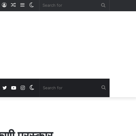
ube
nstagram
Log
Random
Sidebar
Switch
Search
In
Article
skin
for
Facebook
Twitter
YouTube
Instagram
Switch
Search
skin
for
ंकणी पुरस्कार…