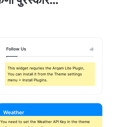
Follow Us
This widget requries the Arqam Lite Plugin,
You can install it from the Theme settings
menu > Install Plugins.
Weather
You need to set the Weather API Key in the theme