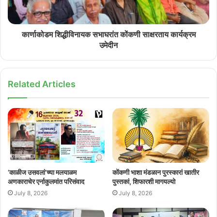
कार्णाकोडम शिद्धीविनायक सभाघरांत कोंकणी साक्षरताय कार्यक्रम
उमेदीन
Related Articles
‘काळीज उसवलां’च्या मलयाळम
कोंकणी भाशा मंडळान पुरस्कारां खातीर
अणकाराचेर एर्नाकुलमांत परिसंवाद
पुस्तकां, शिफारशी मागयल्यो
July 8, 2026
July 8, 2026