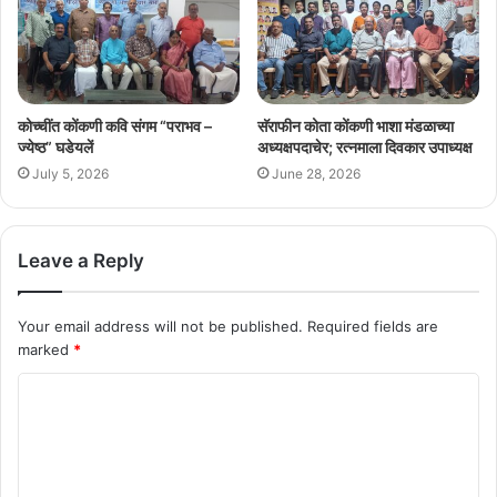
कोच्चींत कोंकणी कवि संगम “पराभव –
सॅराफीन कोता कोंकणी भाशा मंडळाच्या
ज्येष्ठ” घडेयलें
अध्यक्षपदाचेर; रत्नमाला दिवकार उपाध्यक्ष
July 5, 2026
June 28, 2026
Leave a Reply
Your email address will not be published.
Required fields are
marked
*
C
o
m
m