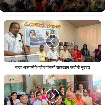
हाजिर आशिल्ली.
केरळ अकादमीचे वतीन कोंकणी साक्षरताय पद्दतीची सुरवात