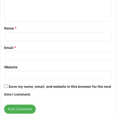
e
n
t
Name
*
*
Email
*
Website
Save my name, email, and website in this browser for the next
time I comment.