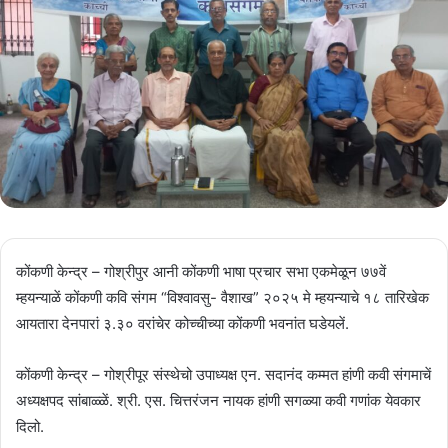
कोंकणी केन्द्र – गोश्रीपुर आनी कोंकणी भाषा प्रचार सभा एकमेळून ७७वें
म्हयन्याळें कोंकणी कवि संगम “विश्वावसु- वैशाख” २०२५ मे म्हयन्याचे १८ तारिखेक
आयतारा देनपारां ३.३० वरांचेर कोच्चीच्या कोंकणी भवनांत घडेयलें.
कोंकणी केन्द्र – गोश्रीपूर संस्थेचो उपाध्यक्ष एन. सदानंद कम्मत हांणी कवी संगमाचें
अध्यक्षपद सांबाळ्ळें. श्री. एस. चित्तरंजन नायक हांणी सगळ्या कवी गणांक येवकार
दिलो.