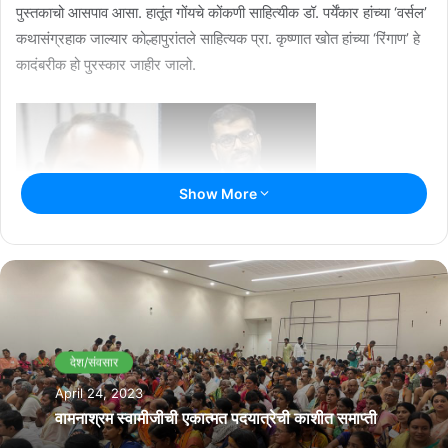
पुस्तकाचो आसपाव आसा. हातूंत गोंयचे कोंकणी साहित्यीक डॉ. पर्येंकार हांच्या ‘वर्सल’
कथासंग्रहाक जाल्यार कोल्हापुरांतले साहित्यक प्रा. कृष्णात खोत हांच्या ‘रिंगाण’ हे
कादंबरीक हो पुरस्कार जाहीर जालो.
Show More
Related Articles
देश/संवसार
कोच्चींत कोंकणी कवि संगम “पराभव – आषाढ” घडेयलें
April 24, 2023
August 9, 2026
वामनाश्रम स्वामीजीची एकात्मत पदयात्रेची काशीत समाप्ती