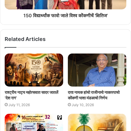
150 विद्यार्थ्यांक फावो जाले विश्व कोंकणीचें 'क्षितिज'
Related Articles
राश्ट्रीय नाट्य महोत्सवात सादर जातलें
दत्ता नायक हांचो राजीनामो नाकारपाचो
‘देश राग’
कोंकणी भाशा मंडळाचो निर्णय
July 11, 2026
July 10, 2026