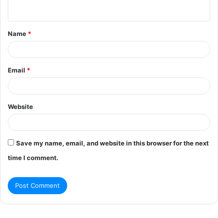
n
t
Name
*
*
Email
*
Website
Save my name, email, and website in this browser for the next
time I comment.