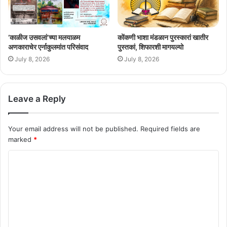
‘काळीज उसवलां’च्या मलयाळम
कोंकणी भाशा मंडळान पुरस्कारां खातीर
अणकाराचेर एर्नाकुलमांत परिसंवाद
पुस्तकां, शिफारशी मागयल्यो
July 8, 2026
July 8, 2026
Leave a Reply
Your email address will not be published.
Required fields are
marked
*
C
o
m
m
e