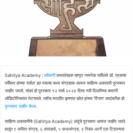
Sahitya Academy :
कोंकणी
कथालेखक म्हणून नामनेक पाविल्ले डॉ. प्रकाश
पर्येंकार हांच्या ‘वर्सल’ ह्या पयल्या कथा संग्रहाक आयज साहित्य अकादमी पुरस्कार
जाहीर जालो. तांकां हो पुरस्कार १२ मार्च २०२४ दिसा नवी दिल्लीच्या कमानी
ऑडिटोरियमांत भेटयतले. तशेंच मराठींत कृष्णात खोत हांच्या ’रिंगाण’ कादंबरीक हो
पुरस्कार जाहीर केला.
साहित्य अकादमीचे (Sahitya Academy) अंदूंचे पुरस्कार आयज जाहीर जाले.
हातूंत ९ कविता संग्रह, ६ कादंबर्‍यो, ५ कथासंग्रह, ३ निबंध आनी एक टिकात्मक