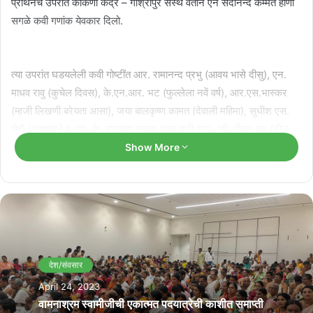
प्रार्थनेचे उपरांत कोंकणी केंद्र – गोश्रीपुर संस्थे वतीन एन सदानन्द कम्मत हाणी
सगळे कवी गणांक येवकार दिलो.
त्या उपरांत घडयलेली कवी गोष्टींत आर. रामानन्द प्रभु (आवय भासे दीसु), एन.
माधव रावु (कुचेल दिवस), के.एन.आर. भट (फुल्लेला नवें वर्ष), आर.एस.भास्कर
(म्हजी लिखणी बरेयता आसा), जया बालकृष्ण कामत (देवाली महिमा), सुधीश एस.
शेणै (आपण्याले दुःख), के. नारायण नायक (जय श्री राम), जी. मोहन रावु (नीळ
वर्णांची भूर्गीं), एस. रामकृष्ण किणी (निवृत्ती), धन्या जी. मल्या (शीतळ झूझ),
Show More
विजयकुमार एन. पै (एकांत), अनिता डी. किणी (नार्ला तुगेली महिमा अपार),
कृष्णानन्द एम. पै (चंप्या सुगंधु), गोश्रीपुरं हरिकुमार (कोंकणी प्रवर्तन), एन
सदानन्द कम्मत (गोश्रीपुरांतुली कोंकणी कविगोष्टी), एन. बालकृष्ण मल्ल्या (केवल
एक पावल लागेन दवरी, हांव म्हाका सोदून) ह्ये कवीनीं आपआपली कविता सादर
केली.
देश/संवसार
Related Articles
April 24, 2023
वामनाश्रम स्वामीजीची एकात्मत पदयात्रेची काशीत समाप्ती