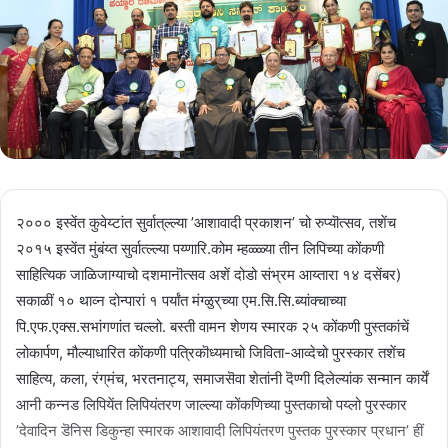
२००० इस्वेंत कुवेय्टांत सुर्वात्‌ल्ल्या ’आशावादी प्रकाशन’ चो रुप्यॊत्सव, तशेंच
२०१५ इस्वेंत मुंबंय्त सुर्वात्‍ल्ल्या पय्णारि.कोम म्हळ्ळ्या तीन लिपिच्या कोंकणी
साहित्यिक जाळिजाग्याचो दशमानॊत्सव अशें दोडो संभ्रम आय्तारा १४ दसेंबर)
सकाळीं १० थाव्न दोन्पारां १ पर्यांत मंग्ळुर्‌च्या एम.सि.सि.ब्यांक्चाच्या
पि.एफ.एक्स.सभांगणांत चल्लो. बस्ती वामन शेणय स्मारक २५ कोंकणी पुस्तकांचें
लोकार्पण, मौल्याधारित कोंकणी पत्रिकॊध्यमाचो जिविता-आव्देचो पुरस्कार तशेंच
साहित्य, कला, रंग्‌मंच, भरतनाट्य, समाजसॆवा शेतांनी दॆण्गी दिलेल्यांक सन्मान कार्यें
आनी कन्नड लिपियेंत लिपियंतरण जाल्ल्या कोंकणिच्या पुस्तकाचो पय्लो पुरस्कार
’देवादिन डॆनिस डिकुन्हा स्मारक आशावादी लिपियंतरण पुस्तक पुरस्कार प्रधान’ हीं