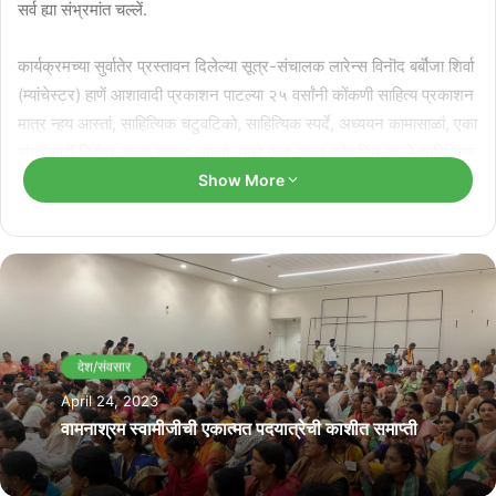
सर्व ह्या संभ्रमांत चल्लें.
कार्यक्रमच्या सुर्वातेर प्रस्तावन दिलेल्या सूत्र-संचालक लारेन्स विनॊद बर्बॊजा शिर्वा
(म्यांचेस्टर) हाणें आशावादी प्रकाशन पाटल्या २५ वर्सांनी कोंकणी साहित्य प्रकाशन
मात्र न्हय आस्तां, साहित्यिक चटुवटिको, साहित्यिक स्पर्दे, अध्ययन कामासाळां, एका
संस्थ्यापरीं निरंतर जाव्न चलव्न आय्लां, ताचो फळ जाव्न कोंकणिंत जाय्ते साहित्यिक
प्रतिभावंत आज पर्जळ्तात म्हणालो.
Show More
कार्यक्रमाचें उग्तावण केलें मानादिक रोनाल्ड प्रकाश डिसॊज अजेकार हाणें,
आशावादी प्रकाशनचो स्थापक तशेंच पय्णारि.कोम-चो संपादक वल्ली क्वाड्रस
अजेकार हाणें येव्कार उलव्प केलें, नाम्नेचो कोंकणी कवी ~आंड्रू एल. डिकुन्हान
’आशावादी प्रकाशनाची २५ वर्सांची वाट’ विश्यांत सविस्तार विवर दितच मानाधिक
मेल्विन डिकुन्हान ’पय्णारी दशमानॊत्सवाचो विशॆष अंको (आशावादि-२५)’ लोकार्पण
देश/संवसार
केलो. मुकेल सय्रे जाव्न नंदगॊपाल शेणय (विश्व कोंकणी कॆंद्र, मंग्ळूर),
April 24, 2023
डो.चंद्रलॆख डिसॊज (गॊवा विध्यापीठाच्या कोंकणी विभागाची आध्ली मुखेस्त), तशेंच
वामनाश्रम स्वामीजीची एकात्मत पदयात्रेची काशीत समाप्ती
बाय कॊरिन रास्किन्हा (वैट-डाव्स) वेदिचेर उपस्थित आस्लिं.