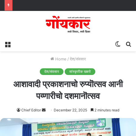
Menu
Switc
S
skin
fo
Home
/
देश/संवसार
देश/संवसार
सांस्कृतीक खबरो
आशावादी प्रकाशनाचो रुप्यॊत्सव आनी
पय्णारीचो दशमानॊत्सव
Chief Editor
Send
December 22, 2025
2 minutes read
an
email