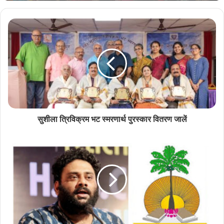
Related Articles
राश्ट्रीय नाट्य महोत्सवात सादर जातलें ‘देश राग’
July 13, 2026
‘काळीज उसवलां’च्या मलयाळम अणकाराचेर एर्नाकुलमांत
परिसंवाद
July 8, 2026
सुशीला त्रिविक्रम भट स्मरणार्थ पुरस्कार वितरण जालें