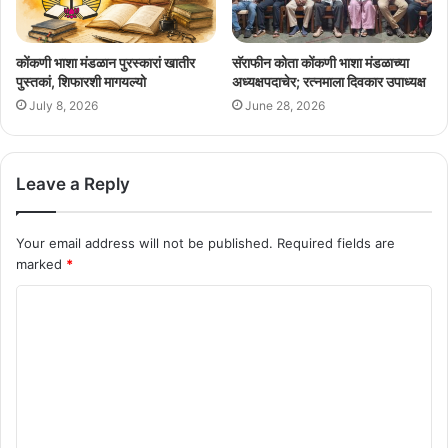
कोंकणी भाशा मंडळान पुरस्कारां खातीर
सॅराफीन कोता कोंकणी भाशा मंडळाच्या
पुस्तकां, शिफारशी मागयल्यो
अध्यक्षपदाचेर; रत्नमाला दिवकार उपाध्यक्ष
July 8, 2026
June 28, 2026
Leave a Reply
Your email address will not be published.
Required fields are
marked
*
C
o
m
m
e