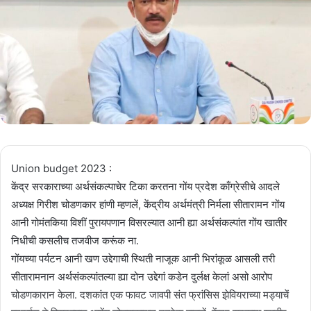
Union budget 2023 :
केंद्र सरकाराच्या अर्थसंकल्पाचेर टिका करतना गोंय प्रदेश काँग्रेसीचे आदले
अध्यक्ष गिरीश चोडणकार हांणी म्हणलें, केंद्रीय अर्थमंत्री निर्मला सीतारामन गोंय
आनी गोमंतकिया विशीं पुरायपणान विसरल्यात आनी ह्या अर्थसंकल्पांत गोंय खातीर
निधीची कसलीच तजवीज करूंक ना.
गोंयच्या पर्यटन आनी खण उद्देगाची स्थिती नाजूक आनी भिरांकूळ आसली तरी
सीतारामनान अर्थसंकल्पांतल्या ह्या दोन उद्देगां कडेन दुर्लक्ष केलां असो आरोप
चोडणकारान केला. दशकांत एक फावट जावपी संत फ्रांसिस झेवियराच्या मड्याचें