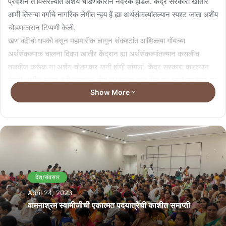
प्रदर्शन ते विसरल्यात अशेंय चोडणकारान नदरेक हाडलें. केंद्र सरकारा खातीर
आमी तिसऱ्या वर्गाचे नागरिक लेगीत न्हय हें ह्या अर्थसंकल्पांतल्यान स्पश्ट जाता अशेंय
चोडणकारान टिप्पणी केली.
खण बंदीचो धपको बसून महामारीक लागून संकश्टांत आशिल्ल्या गोंयच्या
अर्थसंकल्पाक चालना दिवपा खातीर केंद्रान ह्या अर्थसंकल्पांतल्यान कसलीच
तजवीज करूंक ना अशेंय चोडणकर यानी हांणी सांगलां. केंद्र सरकारा कडल्यान
मेळपी अर्थीक मजत उणी जाल्ल्यान गोंय सरकारान हांगा वीज दर आनी उदकाचो दर
Show More
वाडोवन लोकांक भार घालपाक सुरवात केल्या अशें चोडणकर यानी हांणी सांगलें.
संवसारीक दर्ज्याचें दायज स्थळ आशिल्ल्या पोरन्या गोंयाक केंद्रा कडल्यान अर्थीक
आदार मेळना, देखून गोंयच्या सांस्कृतीक आनी दायज क्षेत्रांत निराशेचें वातावरण
आसा अशेंय चोडणकर यानी हांणी नदरेक हाडलें. गोंयचें दायज संवर्धन आनी
उत्खनन केंद्र सरकाराक
सुवाळ्या खातीर निधी दिवपाक विसरून राज्यांतल्या धर्मनिरपेक्ष लोकांक दुखापत
जाल्या आनी सरकारा कडल्यान अपमानकारक वागणूक मेळपाक लागल्या अशें
देश/संवसार
दिसूंक लागलां अशें चोडणकर यानी हांणी सांगलें केंद्र सरकार.
April 24, 2023
तशेंच राज्यांतल्या वखदां उद्देगाक केंद्रा कडल्यान मजतीची अपेक्षा आशिल्ली अशेंय
वामनाश्रम स्वामीजीची एकात्मत पदयात्रेची काशीत समाप्ती
चोडणकर यानी हांणी स्पश्ट केलां