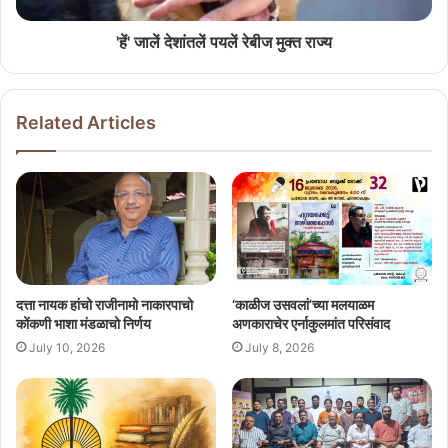
'हें' जालें देशांतलें पयलें रेबीज मुक्त राज्य
Related Articles
दत्ता नायक हांचो राजीनामो नाकारपाचो
‘काळीज उसवलां’च्या मलयाळम
कोंकणी भाशा मंडळाचो निर्णय
अणकाराचेर एर्नाकुलमांत परिसंवाद
July 10, 2026
July 8, 2026